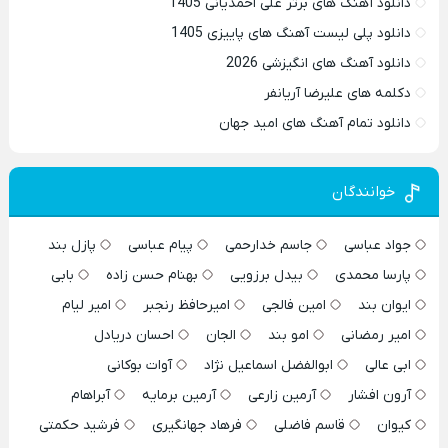
دانلود آهنگ های برتر علی احمدیانی 1405
دانلود پلی لیست آهنگ های پاییزی 1405
دانلود آهنگ های انگیزشی 2026
دکلمه های علیرضا آریانفر
دانلود تمام آهنگ های امید جهان
خوانندگان
جواد عباسی
جاسم خدارحمی
پیام عباسی
پازل بند
پارسا محمدی
بیدل برزویی
بهنام حسن زاده
بابی
ایوان بند
امین فالجی
امیرحافظ رنجبر
امیر لیام
امیر رمضانی
امو بند
الجان
احسان دریادل
ابی عالی
ابوالفضل اسماعیل نژاد
آوات بوکانی
آرون افشار
آرمین زارعی
آرمین برمایه
آبراهام
کیوان
قاسم فاضلی
فرهاد جهانگیری
فرشید حکمتی