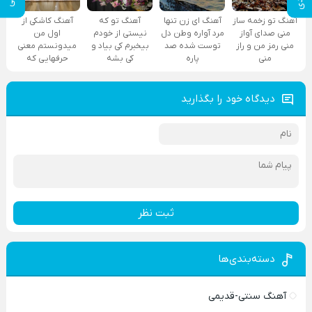
آهنگ تو زخمه ساز
آهنگ ای زن تنها
آهنگ تو که
آهنگ کاشکی از
منی صدای آواز
مرد آواره وطن دل
نیستی از خودم
اول من
منی رمز من و راز
توست شده صد
بیخبرم کی بیاد و
میدونستم معنی
منی
پاره
کی بشه
حرفهایی که
دیدگاه خود را بگذارید
ثبت نظر
دسته‌بندی‌ها
آهنگ سنتی-قدیمی