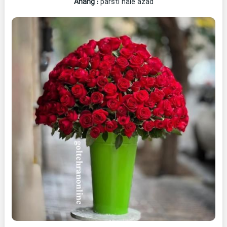
Ahang
:
parsti haie azad