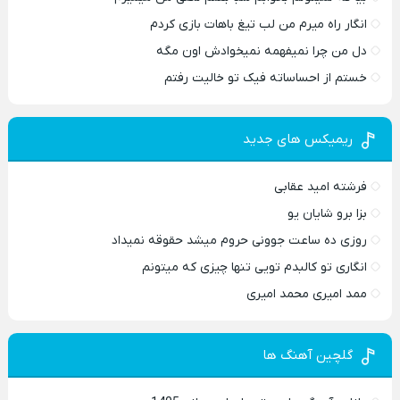
انگار راه میرم من لب تیغ باهات بازی کردم
دل من چرا نمیفهمه نمیخوادش اون مگه
خستم از احساساته فیک تو خالیت رفتم
ریمیکس های جدید
فرشته امید عقابی
بزا برو شایان یو
روزی ده ساعت جوونی حروم میشد حقوقه نمیداد
انگاری تو کالبدم تویی تنها چیزی که میتونم
ممد امیری محمد امیری
گلچین آهنگ ها