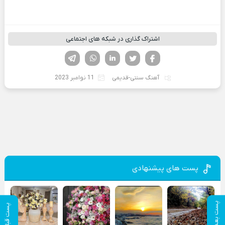
اشتراک گذاری در شبکه های اجتماعی
فیسوک
تویتر
لینکدین
واتساپ
تلگرام
آهنگ سنتی-قدیمی
11 نوامبر 2023
پست های پیشنهادی
پست بعدی
پست قبلی