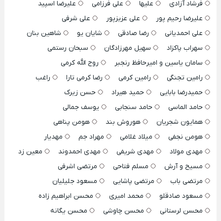
فرشاد آزادی
علیها
علی فرزامی
علیرضا اسپید
علیرضا رحیم پور
علی عزیزپور
علی شرفی
علی احمدیانی
رضا صادقی
شایان یو
شاهین بنان
سهراب پاکزاد
سهیل مهرزادگان
سبحان رستمی
سامان یاسین و امیرحافظ رنجبر
روح الله کرمی
رامین تجنگی
رامین کرمی
رضا کرمی تارا
راغب
حمیدرضا بابایی
حمید هیراد
حسن زیرک
حامد الماسی
حامد سنجابی
یوسف جمالی
همایون شجریان
هوروش بند
هومن پناهی
هومن نجفی
میلاد غلامی
مهراد جم
مهدیار
مهدی مولاد
مهدی شریفی
مهدی احمدوند
معین زد
مسیح و آرش
مسلم فتاحی
مرتضی اشرفی
مرتضی باب
مرتضی پاشایی
مسعود جلیلیان
مسعود صادقلو
محمد امیری
محسن ابراهیم زاده
محسن لرستانی
محسن چاوشی
محسن یگانه