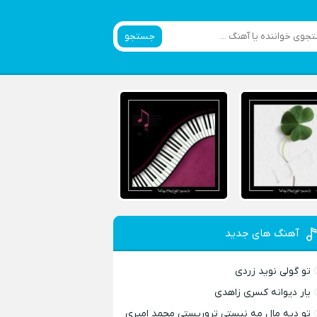
جستجو
آهنگ های جدید
تو گولی نوید زردی
یار دیوانه کسری زاهدی
تو دیه مال مه نیستی تروریستی محمد امیری