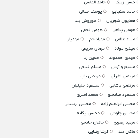
حسن زیرک
حامد الماسی
حامد سنجابی
یوسف جمالی
همایون شجریان
هوروش بند
هومن پناهی
هومن نجفی
میلاد غلامی
مهراد جم
مهدیار
مهدی مولاد
مهدی شریفی
مهدی احمدوند
معین زد
مسیح و آرش
مسلم فتاحی
مرتضی اشرفی
مرتضی باب
مرتضی پاشایی
مسعود جلیلیان
مسعود صادقلو
محمد امیری
محسن ابراهیم زاده
محسن لرستانی
محسن چاوشی
محسن یگانه
مجید رضوی
ماهان خادمی
ماکان بند
گرشا رضایی