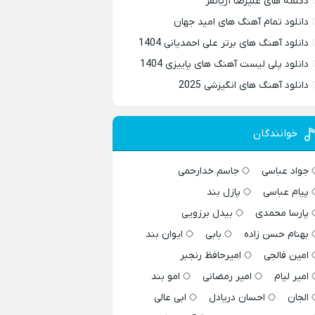
دکلمه های علیرضا آریانفر
دانلود تمام آهنگ های امید جهان
دانلود آهنگ های برتر علی احمدیانی 1404
دانلود پلی لیست آهنگ های پاییزی 1404
دانلود آهنگ های انگیزشی 2025
خوانندگان
جواد عباسی
جاسم خدارحمی
پیام عباسی
پازل بند
پارسا محمدی
بیدل برزویی
بهنام حسن زاده
بابی
ایوان بند
امین فالجی
امیرحافظ رنجبر
امیر لیام
امیر رمضانی
امو بند
الجان
احسان دریادل
ابی عالی