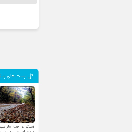
پست های پیش
آهنگ تو زخمه ساز منی
صدای آواز منی رمز من و