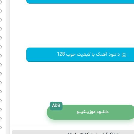
دانلود آهنگ با کیفیت خوب 128
ADS
دانلــود موزیــکیـــو