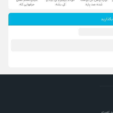
شده صد پاره
کی بشه
حرفهایی که
بگذارید
 امیری