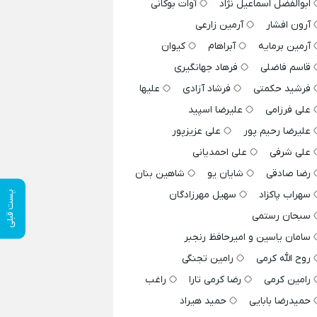
ابوالفضل اسماعیل نژاد
آوات بوکانی
آرون افشار
آرمین زارعی
آرمین برمایه
آبراهام
کیوان
قاسم فاضلی
فرهاد جهانگیری
فرشید حکمتی
فرشاد آزادی
علیها
علی فرزامی
علیرضا اسپید
علیرضا رحیم پور
علی عزیزپور
علی شرفی
علی احمدیانی
رضا صادقی
شایان یو
شاهین بنان
سهراب پاکزاد
سهیل مهرزادگان
پست قبلی
سبحان رستمی
سامان یاسین و امیرحافظ رنجبر
روح الله کرمی
رامین تجنگی
رامین کرمی
رضا کرمی تارا
راغب
حمیدرضا بابایی
حمید هیراد