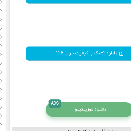
دانلود آهنگ با کیفیت خوب 128
ADS
دانلــود موزیــکیـــو