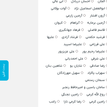
الجان
احسان دریادل
ابی عالی
ابوالفضل اسماعیل نژاد
آوات بوکانی
آرون افشار
آرمین زارعی
آرمین برمایه
آبراهام
کیوان
قاسم فاضلی
فرهاد جهانگیری
فرشید حکمتی
فرشاد آزادی
علیها
علی فرزامی
علیرضا اسپید
علیرضا رحیم پور
علی عزیزپور
علی شرفی
علی احمدیانی
رضا صادقی
شایان یو
شاهین بنان
پست قبلی
سهراب پاکزاد
سهیل مهرزادگان
سبحان رستمی
سامان یاسین و امیرحافظ رنجبر
روح الله کرمی
رامین تجنگی
رامین کرمی
رضا کرمی تارا
راغب