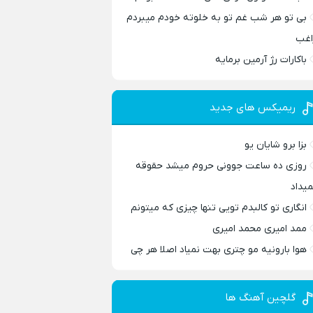
بی تو هر شب غم تو به خلوته خودم میبردم
اغب
باکارات رژ آرمین برمایه
ریمیکس های جدید
بزا برو شایان یو
روزی ده ساعت جوونی حروم میشد حقوقه
میداد
انگاری تو کالبدم تویی تنها چیزی که میتونم
ممد امیری محمد امیری
هوا بارونیه مو چتری بهت نمیاد اصلا هر چی
گلچین آهنگ ها