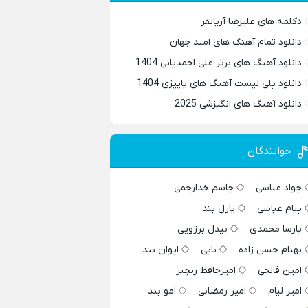
دکلمه های علیرضا آریانفر
دانلود تمام آهنگ های امید جهان
دانلود آهنگ های برتر علی احمدیانی 1404
دانلود پلی لیست آهنگ های پاییزی 1404
دانلود آهنگ های انگیزشی 2025
خوانندگان
جواد عباسی
جاسم خدارحمی
پیام عباسی
پازل بند
پارسا محمدی
بیدل برزویی
بهنام حسن زاده
بابی
ایوان بند
امین فالجی
امیرحافظ رنجبر
امیر لیام
امیر رمضانی
امو بند