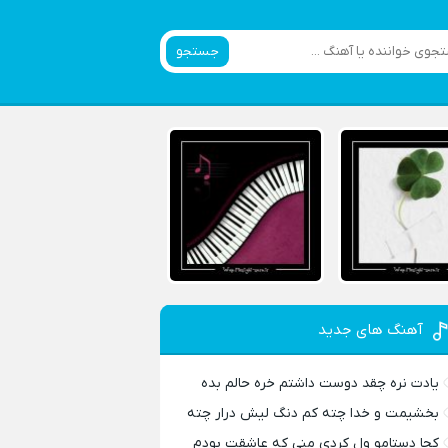
جستجو
آهنگ های جدید
یادت نره چقد دوست داشتم خره حالم بده
بخشیمت و خدا چته کم دنگ لیش درار چته
کجا دستامو ول کردی منی که عاشقت بودم