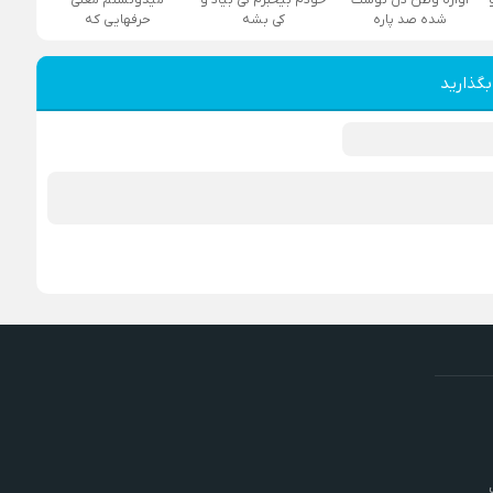
شده صد پاره
کی بشه
حرفهایی که
بگذارید