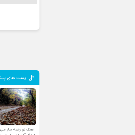
پست های پیش
آهنگ تو زخمه ساز منی
صدای آواز منی رمز من و