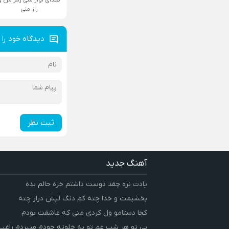
راز منی
دیدگاه خود را 
ثبت نظر
آهنگ جدید
یادت نره چقد دوست داشتم خره حالم بده
بخشیمت و خدا چته کم دنگ لیش درار چته
کجا دستامو ول کردی منی که عاشقت بودم
بی تو هر شب غم تو به خلوته خودم میبردم راغب