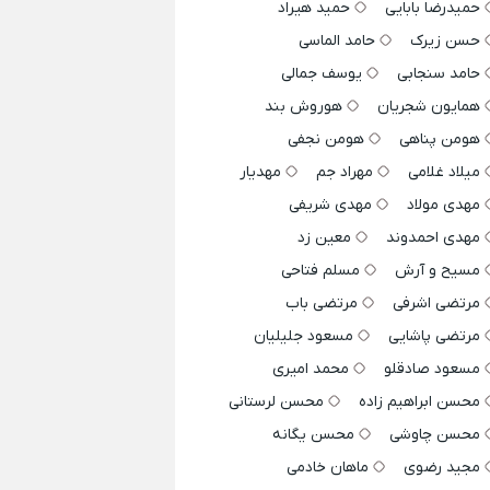
حمیدرضا بابایی
حمید هیراد
حسن زیرک
حامد الماسی
حامد سنجابی
یوسف جمالی
همایون شجریان
هوروش بند
هومن پناهی
هومن نجفی
میلاد غلامی
مهراد جم
مهدیار
مهدی مولاد
مهدی شریفی
مهدی احمدوند
معین زد
مسیح و آرش
مسلم فتاحی
مرتضی اشرفی
مرتضی باب
مرتضی پاشایی
مسعود جلیلیان
مسعود صادقلو
محمد امیری
محسن ابراهیم زاده
محسن لرستانی
محسن چاوشی
محسن یگانه
مجید رضوی
ماهان خادمی