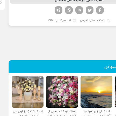
اشتراک گذاری در شبکه های اجتماعی
فیسوک
تویتر
لینکدین
واتساپ
تلگرام
آهنگ سنتی-قدیمی
13 سپتامبر 2023
نهادی
آهنگ ای زن تنها مرد
آهنگ تو که نیستی از
آهنگ کاشکی از اول من
آواره وطن دل توست
خودم بیخبرم کی بیاد و
میدونستم معنی