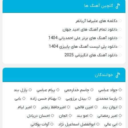
گلچین آهنگ ها
دکلمه های علیرضا آریانفر
دانلود تمام آهنگ های امید جهان
دانلود آهنگ های برتر علی احمدیانی 1404
دانلود پلی لیست آهنگ های پاییزی 1404
دانلود آهنگ های انگیزشی 2025
خوانندگان
جواد عباسی
جاسم خدارحمی
پیام عباسی
پازل بند
پارسا محمدی
بیدل برزویی
بهنام حسن زاده
بابی
ایوان بند
امین فالجی
امیرحافظ رنجبر
امیر لیام
امیر رمضانی
امو بند
الجان
احسان دریادل
ابی عالی
ابوالفضل اسماعیل نژاد
آوات بوکانی