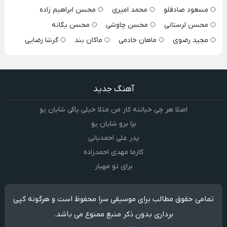
مسعود صادقلو
محمد امیری
محسن ابراهیم زاده
محسن لرستانی
محسن چاوشی
محسن یگانه
مجید رضوی
ماهان خادمی
ماکان بند
گرشا رضایی
آهنگ جدید
اصلا هر چی خیانته کار من مثلا خیلی پاکی شایان یو
بزا برو شایان یو
پدر علی احمدیانی
کارما مهدی احمدزاده
برای تو مهیار
تمامی حقوق مطالب برای موسیقی سرا محفوظ است و هرگونه کپی
برداری بدون ذکر منبع ممنوع می باشد.