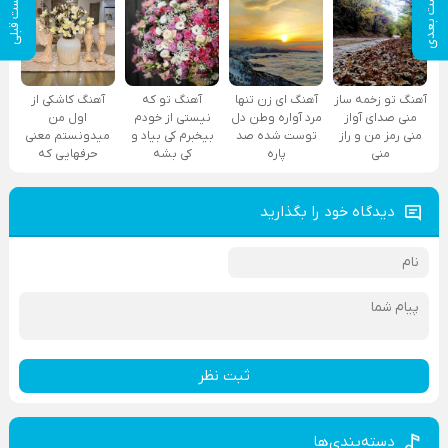
پست بعدی
پست قبلی
آهنگ تو زخمه ساز
آهنگ ای زن تنها
آهنگ تو که
آهنگ کاشکی از
منی صدای آواز
مرد آواره وطن دل
نیستی از خودم
اول من
منی رمز من و راز
توست شده صد
بیخبرم کی بیاد و
میدونستم معنی
منی
پاره
کی بشه
حرفهایی که
دیدگاه خود را بگذارید
ثبت نظر
دسته‌بندی‌ها