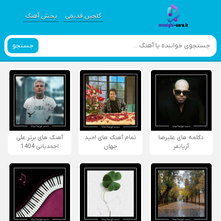
گلچین قدیمی
پخش آهنگ
جستجو
دکلمه های علیرضا
تمام آهنگ های امید
آهنگ های برتر علی
آریانفر
جهان
احمدیانی 1404