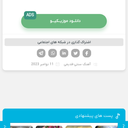
ADS
دانلــود موزیــکیـــو
اشتراک گذاری در شبکه های اجتماعی
فیسوک
تویتر
لینکدین
واتساپ
تلگرام
آهنگ سنتی-قدیمی
11 نوامبر 2023
پست های پیشنهادی