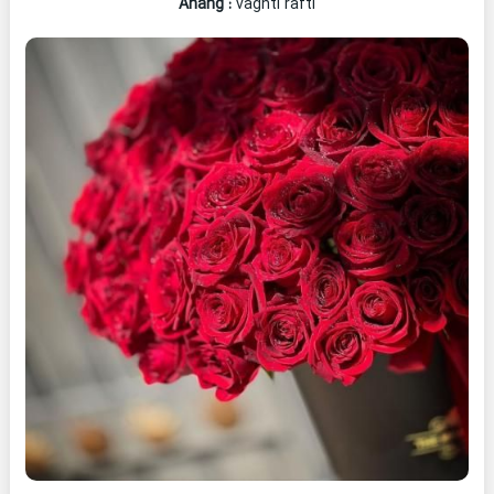
Ahang
:
vaghti rafti