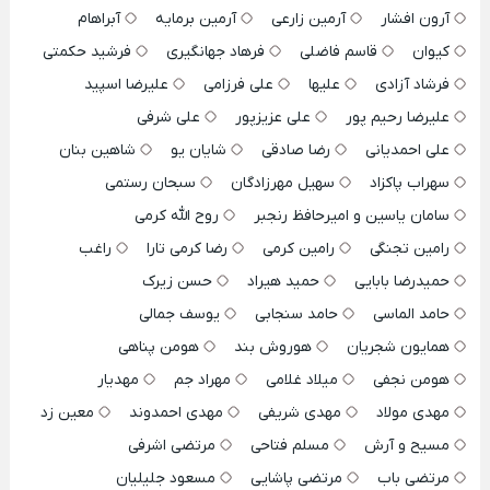
آرون افشار
آرمین زارعی
آرمین برمایه
آبراهام
کیوان
قاسم فاضلی
فرهاد جهانگیری
فرشید حکمتی
فرشاد آزادی
علیها
علی فرزامی
علیرضا اسپید
علیرضا رحیم پور
علی عزیزپور
علی شرفی
علی احمدیانی
رضا صادقی
شایان یو
شاهین بنان
سهراب پاکزاد
سهیل مهرزادگان
سبحان رستمی
سامان یاسین و امیرحافظ رنجبر
روح الله کرمی
رامین تجنگی
رامین کرمی
رضا کرمی تارا
راغب
حمیدرضا بابایی
حمید هیراد
حسن زیرک
حامد الماسی
حامد سنجابی
یوسف جمالی
همایون شجریان
هوروش بند
هومن پناهی
هومن نجفی
میلاد غلامی
مهراد جم
مهدیار
مهدی مولاد
مهدی شریفی
مهدی احمدوند
معین زد
مسیح و آرش
مسلم فتاحی
مرتضی اشرفی
مرتضی باب
مرتضی پاشایی
مسعود جلیلیان