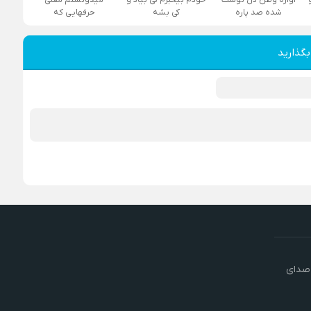
شده صد پاره
کی بشه
حرفهایی که
بگذارید
 صدای