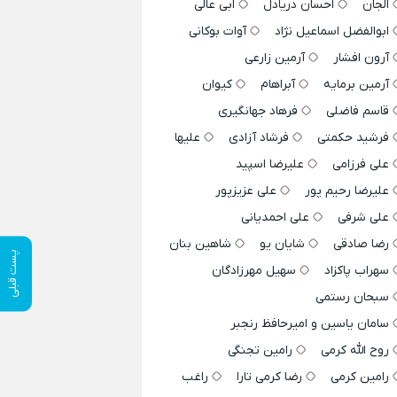
الجان
احسان دریادل
ابی عالی
ابوالفضل اسماعیل نژاد
آوات بوکانی
آرون افشار
آرمین زارعی
آرمین برمایه
آبراهام
کیوان
قاسم فاضلی
فرهاد جهانگیری
فرشید حکمتی
فرشاد آزادی
علیها
علی فرزامی
علیرضا اسپید
علیرضا رحیم پور
علی عزیزپور
علی شرفی
علی احمدیانی
رضا صادقی
شایان یو
شاهین بنان
پست قبلی
سهراب پاکزاد
سهیل مهرزادگان
سبحان رستمی
سامان یاسین و امیرحافظ رنجبر
روح الله کرمی
رامین تجنگی
رامین کرمی
رضا کرمی تارا
راغب