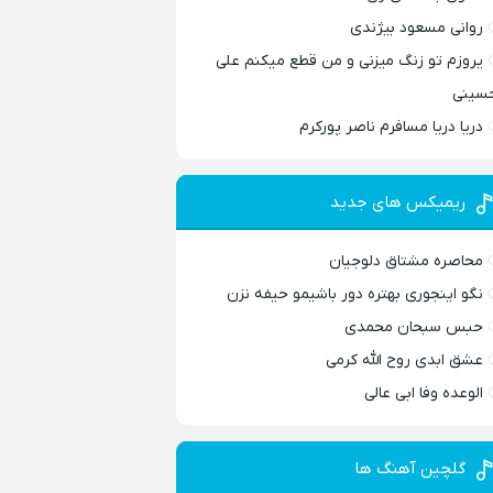
روانی مسعود بیژندی
یروزم تو زنگ میزنی و من قطع میکنم علی
سینی
دریا دریا مسافرم ناصر پورکرم
ریمیکس های جدید
محاصره مشتاق دلوجیان
نگو اینجوری بهتره دور باشیمو حیفه نزن
حبس سبحان محمدی
عشق ابدی روح الله کرمی
الوعده وفا ابی عالی
گلچین آهنگ ها