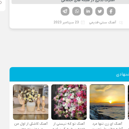
اشتراک گذاری در شبکه های اجتماعی
فیسوک
تویتر
لینکدین
واتساپ
تلگرام
آهنگ سنتی-قدیمی
23 سپتامبر 2023
نهادی
آهنگ ای زن تنها مرد
آهنگ تو که نیستی از
آهنگ کاشکی از اول من
آواره وطن دل توست
خودم بیخبرم کی بیاد و
میدونستم معنی