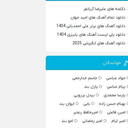
دکلمه های علیرضا آریانفر
دانلود تمام آهنگ های امید جهان
دانلود آهنگ های برتر علی احمدیانی 1404
دانلود پلی لیست آهنگ های پاییزی 1404
دانلود آهنگ های انگیزشی 2025
خوانندگان
جواد عباسی
جاسم خدارحمی
پیام عباسی
پازل بند
پارسا محمدی
بیدل برزویی
بهنام حسن زاده
بابی
ایوان بند
امین فالجی
امیرحافظ رنجبر
امیر لیام
امیر رمضانی
امو بند