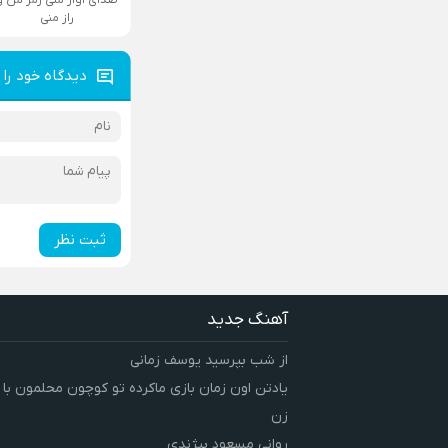
راز منی
دیدگاه خود را 
ثبت نظر
آهنگ جدید
از شب بپرسید یوسف زمانی
یادتن اون زمان بازی ماکرده تو کوچون محلمون با
زن
روانی مسعود بیژندی