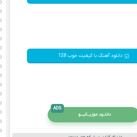
دانلود آهنگ با کیفیت خوب 128
ADS
دانلــود موزیــکیـــو