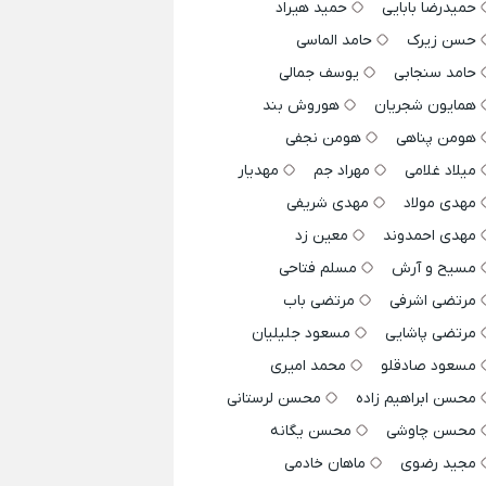
حمیدرضا بابایی
حمید هیراد
حسن زیرک
حامد الماسی
حامد سنجابی
یوسف جمالی
همایون شجریان
هوروش بند
هومن پناهی
هومن نجفی
میلاد غلامی
مهراد جم
مهدیار
مهدی مولاد
مهدی شریفی
مهدی احمدوند
معین زد
مسیح و آرش
مسلم فتاحی
مرتضی اشرفی
مرتضی باب
مرتضی پاشایی
مسعود جلیلیان
مسعود صادقلو
محمد امیری
محسن ابراهیم زاده
محسن لرستانی
محسن چاوشی
محسن یگانه
مجید رضوی
ماهان خادمی