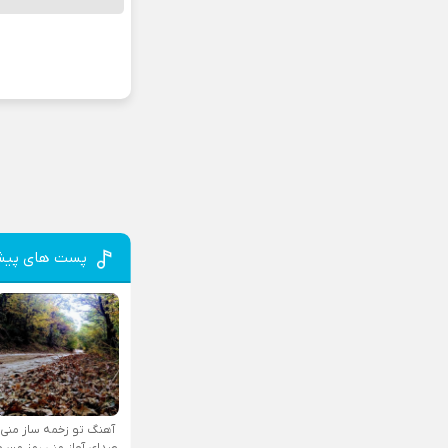
پست های پیش
آهنگ تو زخمه ساز منی
صدای آواز منی رمز من و