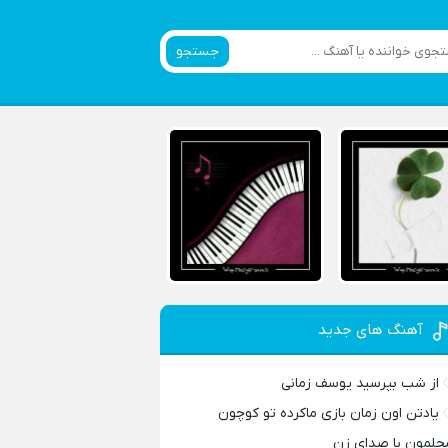
جستجو
آهنگ های جدید
از شب بپرسید یوسف زمانی
یادتن اون زمان بازی ماکرده تو کوچون
حلمون با صدای زن