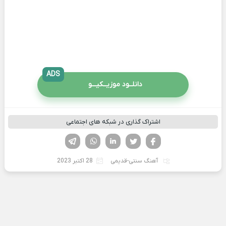
ADS
دانلــود موزیــکیـــو
اشتراک گذاری در شبکه های اجتماعی
فیسوک
تویتر
لینکدین
واتساپ
تلگرام
آهنگ سنتی-قدیمی
28 اکتبر 2023