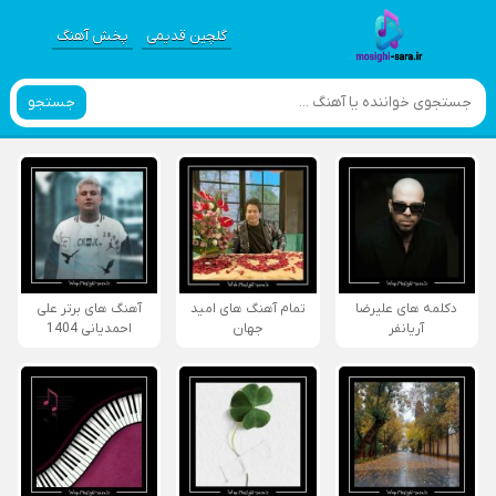
گلچین قدیمی
پخش آهنگ
جستجو
دکلمه های علیرضا
تمام آهنگ های امید
آهنگ های برتر علی
آریانفر
جهان
احمدیانی 1404