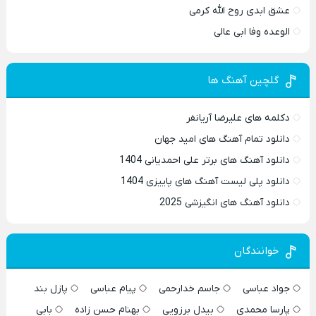
عشق ابدی روح الله کرمی
الوعده وفا ابی عالی
گلچین آهنگ ها
دکلمه های علیرضا آریانفر
دانلود تمام آهنگ های امید جهان
دانلود آهنگ های برتر علی احمدیانی 1404
دانلود پلی لیست آهنگ های پاییزی 1404
دانلود آهنگ های انگیزشی 2025
خوانندگان
جواد عباسی
جاسم خدارحمی
پیام عباسی
پازل بند
پارسا محمدی
بیدل برزویی
بهنام حسن زاده
بابی