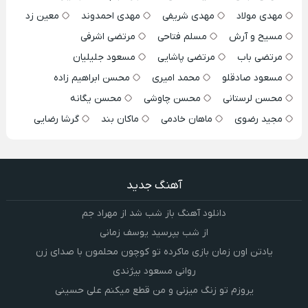
مهدی مولاد
مهدی شریفی
مهدی احمدوند
معین زد
مسیح و آرش
مسلم فتاحی
مرتضی اشرفی
مرتضی باب
مرتضی پاشایی
مسعود جلیلیان
مسعود صادقلو
محمد امیری
محسن ابراهیم زاده
محسن لرستانی
محسن چاوشی
محسن یگانه
مجید رضوی
ماهان خادمی
ماکان بند
گرشا رضایی
آهنگ جدید
دانلود آهنگ باز شب شد از مهراد جم
از شب بپرسید یوسف زمانی
یادتن اون زمان بازی ماکرده تو کوچون محلمون با صدای زن
روانی مسعود بیژندی
یروزم تو زنگ میزنی و من قطع میکنم علی حسینی