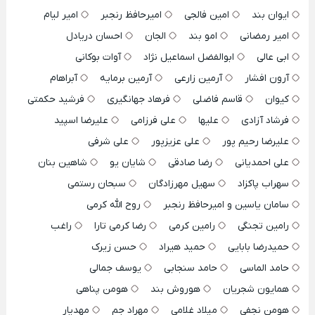
ایوان بند
امین فالجی
امیرحافظ رنجبر
امیر لیام
امیر رمضانی
امو بند
الجان
احسان دریادل
ابی عالی
ابوالفضل اسماعیل نژاد
آوات بوکانی
آرون افشار
آرمین زارعی
آرمین برمایه
آبراهام
کیوان
قاسم فاضلی
فرهاد جهانگیری
فرشید حکمتی
فرشاد آزادی
علیها
علی فرزامی
علیرضا اسپید
علیرضا رحیم پور
علی عزیزپور
علی شرفی
علی احمدیانی
رضا صادقی
شایان یو
شاهین بنان
سهراب پاکزاد
سهیل مهرزادگان
سبحان رستمی
سامان یاسین و امیرحافظ رنجبر
روح الله کرمی
رامین تجنگی
رامین کرمی
رضا کرمی تارا
راغب
حمیدرضا بابایی
حمید هیراد
حسن زیرک
حامد الماسی
حامد سنجابی
یوسف جمالی
همایون شجریان
هوروش بند
هومن پناهی
هومن نجفی
میلاد غلامی
مهراد جم
مهدیار