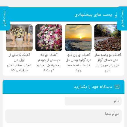
پست بعدی
پست قبلی
پست های پیشنهادی
آهنگ تو زخمه ساز
آهنگ ای زن تنها
آهنگ تو که
آهنگ کاشکی از
منی صدای آواز
مرد آواره وطن دل
نیستی از خودم
اول من
منی رمز من و راز
توست شده صد
بیخبرم کی بیاد و
میدونستم معنی
منی
پاره
کی بشه
حرفهایی که
دیدگاه خود را بگذارید