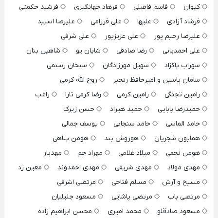
کیوان
قاسم فاضلی
فرهاد جهانگیری
فرشید حکمتی
فرشاد آزادی
علیها
علی فرزامی
علیرضا اسپید
علیرضا رحیم پور
علی عزیزپور
علی شرفی
علی احمدیانی
رضا صادقی
شایان یو
شاهین بنان
سهراب پاکزاد
سهیل مهرزادگان
سبحان رستمی
سامان یاسین و امیرحافظ رنجبر
روح الله کرمی
رامین تجنگی
رامین کرمی
رضا کرمی تارا
راغب
حمیدرضا بابایی
حمید هیراد
حسن زیرک
حامد الماسی
حامد سنجابی
یوسف جمالی
همایون شجریان
هوروش بند
هومن پناهی
هومن نجفی
میلاد غلامی
مهراد جم
مهدیار
مهدی مولاد
مهدی شریفی
مهدی احمدوند
معین زد
مسیح و آرش
مسلم فتاحی
مرتضی اشرفی
مرتضی باب
مرتضی پاشایی
مسعود جلیلیان
مسعود صادقلو
محمد امیری
محسن ابراهیم زاده