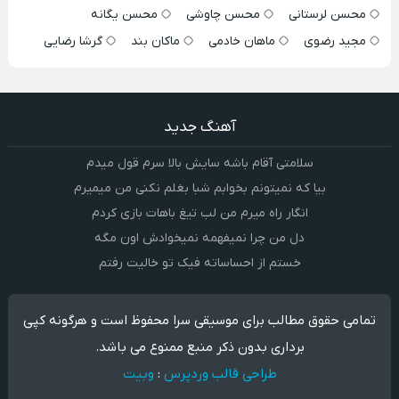
محسن لرستانی
محسن چاوشی
محسن یگانه
مجید رضوی
ماهان خادمی
ماکان بند
گرشا رضایی
آهنگ جدید
سلامتی آقام باشه سایش بالا سرم قول میدم
بیا که نمیتونم بخوابم شبا بغلم نکنی من میمیرم
انگار راه میرم من لب تیغ باهات بازی کردم
دل من چرا نمیفهمه نمیخوادش اون مگه
خستم از احساساته فیک تو خالیت رفتم
تمامی حقوق مطالب برای موسیقی سرا محفوظ است و هرگونه کپی
برداری بدون ذکر منبع ممنوع می باشد.
طراحی قالب وردپرس
:
وبیت