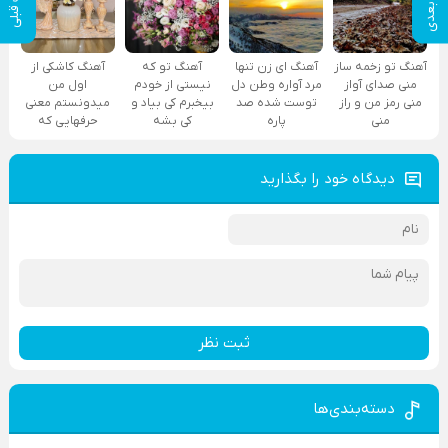
پست بعدی
پست قبلی
آهنگ تو زخمه ساز
آهنگ ای زن تنها
آهنگ تو که
آهنگ کاشکی از
منی صدای آواز
مرد آواره وطن دل
نیستی از خودم
اول من
منی رمز من و راز
توست شده صد
بیخبرم کی بیاد و
میدونستم معنی
منی
پاره
کی بشه
حرفهایی که
دیدگاه خود را بگذارید
ثبت نظر
دسته‌بندی‌ها