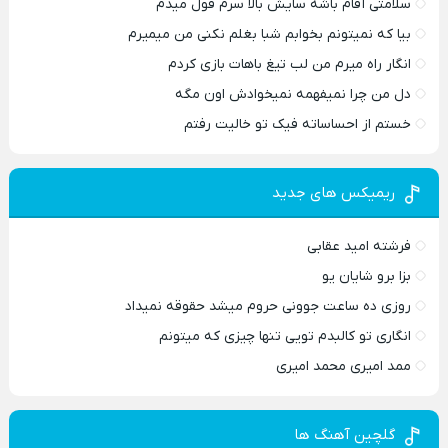
سلامتی آقام باشه سایش بالا سرم قول میدم
بیا که نمیتونم بخوابم شبا بغلم نکنی من میمیرم
انگار راه میرم من لب تیغ باهات بازی کردم
دل من چرا نمیفهمه نمیخوادش اون مگه
خستم از احساساته فیک تو خالیت رفتم
ریمیکس های جدید
فرشته امید عقابی
بزا برو شایان یو
روزی ده ساعت جوونی حروم میشد حقوقه نمیداد
انگاری تو کالبدم تویی تنها چیزی که میتونم
ممد امیری محمد امیری
گلچین آهنگ ها