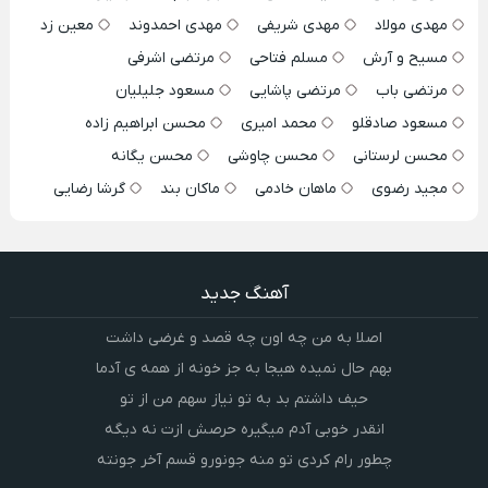
مهدی مولاد
مهدی شریفی
مهدی احمدوند
معین زد
مسیح و آرش
مسلم فتاحی
مرتضی اشرفی
مرتضی باب
مرتضی پاشایی
مسعود جلیلیان
مسعود صادقلو
محمد امیری
محسن ابراهیم زاده
محسن لرستانی
محسن چاوشی
محسن یگانه
مجید رضوی
ماهان خادمی
ماکان بند
گرشا رضایی
آهنگ جدید
اصلا به من چه اون چه قصد و غرضی داشت
بهم حال نمیده هیجا به جز خونه از همه ی آدما
حیف داشتم بد به تو نیاز سهم من از تو
انقدر خوبی آدم میگیره حرصش ازت نه دیگه
چطور رام کردی تو منه جونورو قسم آخر جونته