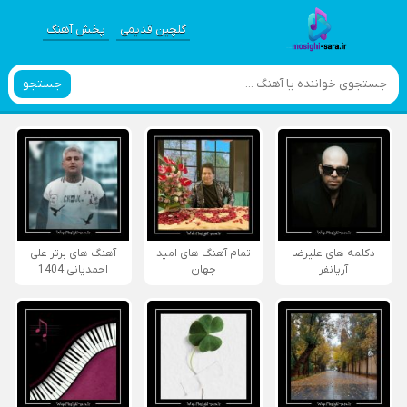
گلچین قدیمی
پخش آهنگ
جستجو
دکلمه های علیرضا
تمام آهنگ های امید
آهنگ های برتر علی
آریانفر
جهان
احمدیانی 1404