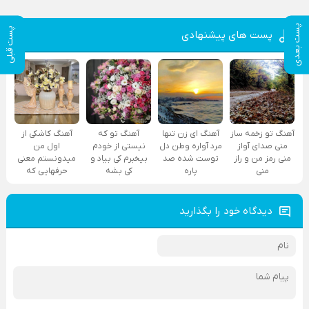
پست بعدی
پست قبلی
پست های پیشنهادی
آهنگ تو زخمه ساز
آهنگ ای زن تنها
آهنگ تو که
آهنگ کاشکی از
منی صدای آواز
مرد آواره وطن دل
نیستی از خودم
اول من
منی رمز من و راز
توست شده صد
بیخبرم کی بیاد و
میدونستم معنی
منی
پاره
کی بشه
حرفهایی که
دیدگاه خود را بگذارید