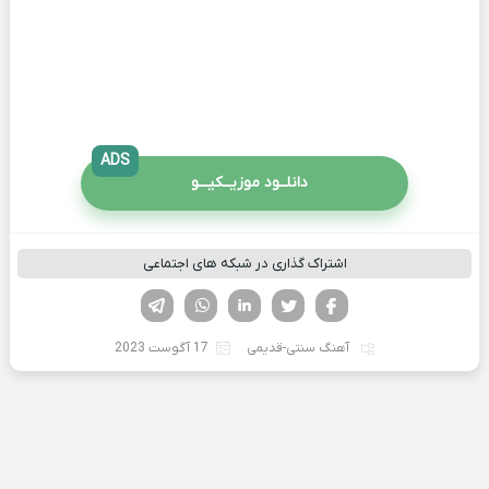
ADS
دانلــود موزیــکیـــو
اشتراک گذاری در شبکه های اجتماعی
فیسوک
تویتر
لینکدین
واتساپ
تلگرام
آهنگ سنتی-قدیمی
17 آگوست 2023