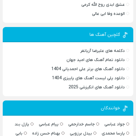
عشق ابدی روح الله کرمی
الوعده وفا ابی عالی
گلچین آهنگ ها
دکلمه های علیرضا آریانفر
دانلود تمام آهنگ های امید جهان
دانلود آهنگ های برتر علی احمدیانی 1404
دانلود پلی لیست آهنگ های پاییزی 1404
دانلود آهنگ های انگیزشی 2025
خوانندگان
جواد عباسی
جاسم خدارحمی
پیام عباسی
پازل بند
پارسا محمدی
بیدل برزویی
بهنام حسن زاده
بابی