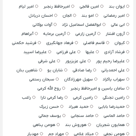
ایوان بند
امین فالجی
امیرحافظ رنجبر
امیر لیام
امیر رمضانی
امو بند
الجان
احسان دریادل
ابی عالی
ابوالفضل اسماعیل نژاد
آوات بوکانی
آرون افشار
آرمین زارعی
آرمین برمایه
آبراهام
کیوان
قاسم فاضلی
فرهاد جهانگیری
فرشید حکمتی
فرشاد آزادی
علیها
علی فرزامی
علیرضا اسپید
علیرضا رحیم پور
علی عزیزپور
علی شرفی
علی احمدیانی
رضا صادقی
شایان یو
شاهین بنان
سهراب پاکزاد
سهیل مهرزادگان
سبحان رستمی
سامان یاسین و امیرحافظ رنجبر
روح الله کرمی
رامین تجنگی
رامین کرمی
رضا کرمی تارا
راغب
حمیدرضا بابایی
حمید هیراد
حسن زیرک
حامد الماسی
حامد سنجابی
یوسف جمالی
همایون شجریان
هوروش بند
هومن پناهی
هومن نجفی
میلاد غلامی
مهراد جم
مهدیار