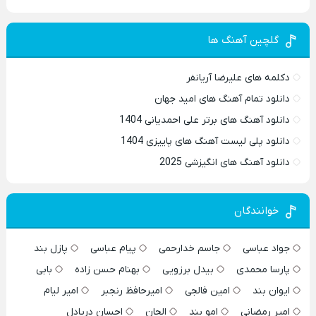
گلچین آهنگ ها
دکلمه های علیرضا آریانفر
دانلود تمام آهنگ های امید جهان
دانلود آهنگ های برتر علی احمدیانی 1404
دانلود پلی لیست آهنگ های پاییزی 1404
دانلود آهنگ های انگیزشی 2025
خوانندگان
جواد عباسی
جاسم خدارحمی
پیام عباسی
پازل بند
پارسا محمدی
بیدل برزویی
بهنام حسن زاده
بابی
ایوان بند
امین فالجی
امیرحافظ رنجبر
امیر لیام
امیر رمضانی
امو بند
الجان
احسان دریادل