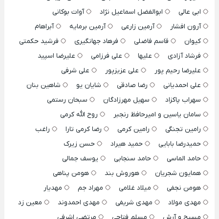
ابی عالی
ابوالفضل اسماعیل نژاد
آوات بوکانی
آرون افشار
آرمین زارعی
آرمین برمایه
آبراهام
کیوان
قاسم فاضلی
فرهاد جهانگیری
فرشید حکمتی
فرشاد آزادی
علیها
علی فرزامی
علیرضا اسپید
علیرضا رحیم پور
علی عزیزپور
علی شرفی
علی احمدیانی
رضا صادقی
شایان یو
شاهین بنان
سهراب پاکزاد
سهیل مهرزادگان
سبحان رستمی
سامان یاسین و امیرحافظ رنجبر
روح الله کرمی
رامین تجنگی
رامین کرمی
رضا کرمی تارا
راغب
حمیدرضا بابایی
حمید هیراد
حسن زیرک
حامد الماسی
حامد سنجابی
یوسف جمالی
همایون شجریان
هوروش بند
هومن پناهی
هومن نجفی
میلاد غلامی
مهراد جم
مهدیار
مهدی مولاد
مهدی شریفی
مهدی احمدوند
معین زد
مسیح و آرش
مسلم فتاحی
مرتضی اشرفی