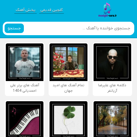
گلچین قدیمی
پخش آهنگ
جستجو
دکلمه های علیرضا
تمام آهنگ های امید
آهنگ های برتر علی
آریانفر
جهان
احمدیانی 1404