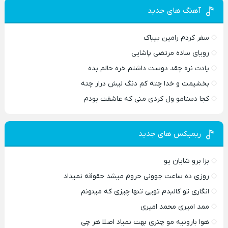
آهنگ های جدید
سفر کردم رامین بیباک
رویای ساده مرتضی پاشایی
یادت نره چقد دوست داشتم خره حالم بده
بخشیمت و خدا چته کم دنگ لیش درار چته
کجا دستامو ول کردی منی که عاشقت بودم
ریمیکس های جدید
بزا برو شایان یو
روزی ده ساعت جوونی حروم میشد حقوقه نمیداد
انگاری تو کالبدم تویی تنها چیزی که میتونم
ممد امیری محمد امیری
هوا بارونیه مو چتری بهت نمیاد اصلا هر چی