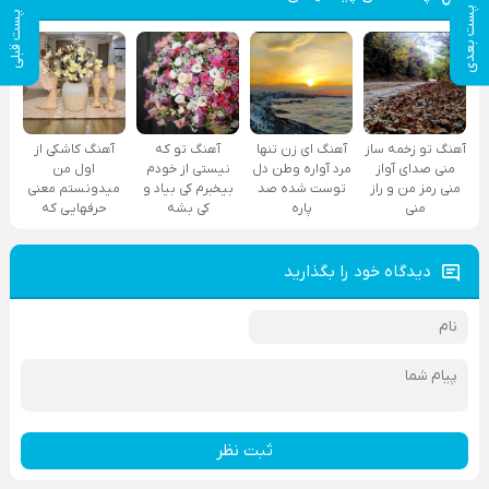
پست بعدی
پست قبلی
آهنگ تو زخمه ساز
آهنگ ای زن تنها
آهنگ تو که
آهنگ کاشکی از
منی صدای آواز
مرد آواره وطن دل
نیستی از خودم
اول من
منی رمز من و راز
توست شده صد
بیخبرم کی بیاد و
میدونستم معنی
منی
پاره
کی بشه
حرفهایی که
دیدگاه خود را بگذارید
ثبت نظر