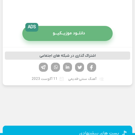
ADS
دانلــود موزیــکیـــو
اشتراک گذاری در شبکه های اجتماعی
فیسوک
تویتر
لینکدین
واتساپ
تلگرام
آهنگ سنتی-قدیمی
11 آگوست 2023
پست های پیشنهادی