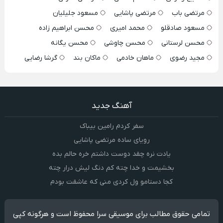
مرتضی باب
مرتضی پاشایی
مسعود جلیلیان
مسعود صادقلو
محمد امیری
محسن ابراهیم زاده
محسن لرستانی
محسن چاوشی
محسن یگانه
مجید رضوی
ماهان خادمی
ماکان بند
گرشا رضایی
آهنگ جدید
سفر کردم رامین بیباک
رویای ساده مرتضی پاشایی
یادت نره چقد دوست داشتم خره حالم بده
بخشیمت و خدا چته کم دنگ لیش درار چته
کجا دستامو ول کردی منی که عاشقت بودم
تمامی حقوق مطالب برای موسیقی سرا محفوظ است و هرگونه کپی