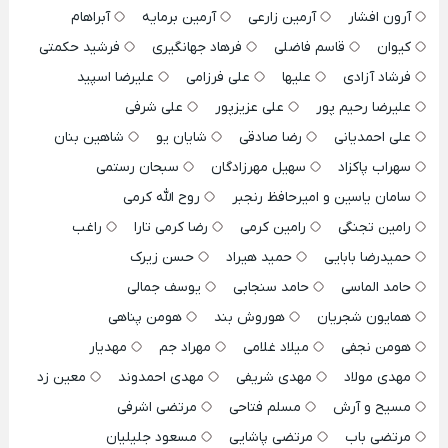
آرون افشار
آرمین زارعی
آرمین برمایه
آبراهام
کیوان
قاسم فاضلی
فرهاد جهانگیری
فرشید حکمتی
فرشاد آزادی
علیها
علی فرزامی
علیرضا اسپید
علیرضا رحیم پور
علی عزیزپور
علی شرفی
علی احمدیانی
رضا صادقی
شایان یو
شاهین بنان
سهراب پاکزاد
سهیل مهرزادگان
سبحان رستمی
سامان یاسین و امیرحافظ رنجبر
روح الله کرمی
رامین تجنگی
رامین کرمی
رضا کرمی تارا
راغب
حمیدرضا بابایی
حمید هیراد
حسن زیرک
حامد الماسی
حامد سنجابی
یوسف جمالی
همایون شجریان
هوروش بند
هومن پناهی
هومن نجفی
میلاد غلامی
مهراد جم
مهدیار
مهدی مولاد
مهدی شریفی
مهدی احمدوند
معین زد
مسیح و آرش
مسلم فتاحی
مرتضی اشرفی
مرتضی باب
مرتضی پاشایی
مسعود جلیلیان