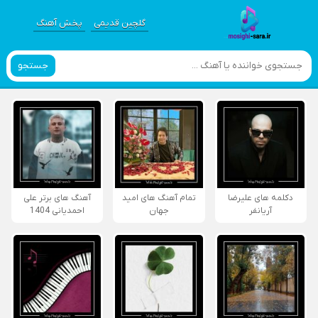
گلچین قدیمی
پخش آهنگ
جستجو
دکلمه های علیرضا
تمام آهنگ های امید
آهنگ های برتر علی
آریانفر
جهان
احمدیانی 1404