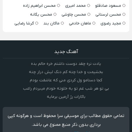
مسعود صادقلو
محمد امیری
محسن ابراهیم زاده
محسن لرستانی
محسن چاوشی
محسن یگانه
مجید رضوی
ماهان خادمی
ماکان بند
گرشا رضایی
آهنگ جدید
یادت نره چقد دوست داشتم خره حالم بده
بخشیمت و خدا چته کم دنگ لیش درار چته
کجا دستامو ول کردی منی که عاشقت بودم
بی تو هر شب غم تو به خلوته خودم میبردم راغب
باکارات رژ آرمین برمایه
تمامی حقوق مطالب برای موسیقی سرا محفوظ است و هرگونه کپی
برداری بدون ذکر منبع ممنوع می باشد.