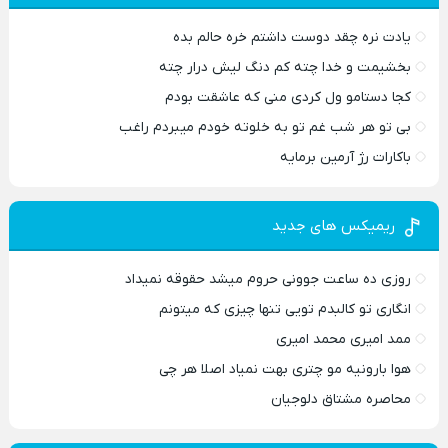
یادت نره چقد دوست داشتم خره حالم بده
بخشیمت و خدا چته کم دنگ لیش درار چته
کجا دستامو ول کردی منی که عاشقت بودم
بی تو هر شب غم تو به خلوته خودم میبردم راغب
باکارات رژ آرمین برمایه
ریمیکس های جدید
روزی ده ساعت جوونی حروم میشد حقوقه نمیداد
انگاری تو کالبدم تویی تنها چیزی که میتونم
ممد امیری محمد امیری
هوا بارونیه مو چتری بهت نمیاد اصلا هر چی
محاصره مشتاق دلوجیان