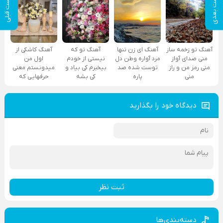
پست بعدی
پست قبلی
آهنگ تو زخمه ساز
آهنگ ای زن تنها
آهنگ تو که
آهنگ کاشکی از
منی صدای آواز
مرد آواره وطن دل
نیستی از خودم
اول من
منی رمز من و راز
توست شده صد
بیخبرم کی بیاد و
میدونستم معنی
منی
پاره
کی بشه
حرفهایی که
دیدگاه خود را بگذارید
ثبت نظر
دسته‌بندی‌ها