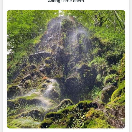
Ahang
:
hme ahem