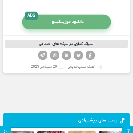
ADS
دانلــود موزیــکیـــو
اشتراک گذاری در شبکه های اجتماعی
فیسوک
تویتر
لینکدین
واتساپ
تلگرام
آهنگ سنتی-قدیمی
20 سپتامبر 2023
پست های پیشنهادی