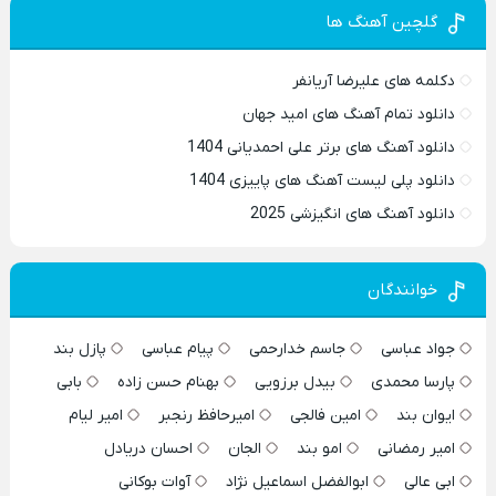
گلچین آهنگ ها
دکلمه های علیرضا آریانفر
دانلود تمام آهنگ های امید جهان
دانلود آهنگ های برتر علی احمدیانی 1404
دانلود پلی لیست آهنگ های پاییزی 1404
دانلود آهنگ های انگیزشی 2025
خوانندگان
جواد عباسی
جاسم خدارحمی
پیام عباسی
پازل بند
پارسا محمدی
بیدل برزویی
بهنام حسن زاده
بابی
ایوان بند
امین فالجی
امیرحافظ رنجبر
امیر لیام
امیر رمضانی
امو بند
الجان
احسان دریادل
ابی عالی
ابوالفضل اسماعیل نژاد
آوات بوکانی