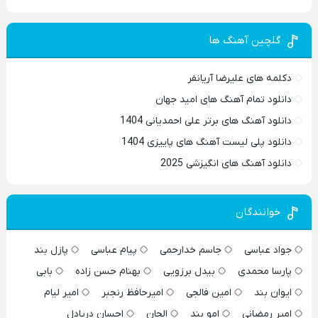
گلچین آهنگ ها
دکلمه های علیرضا آریانفر
دانلود تمام آهنگ های امید جهان
دانلود آهنگ های برتر علی احمدیانی 1404
دانلود پلی لیست آهنگ های پاییزی 1404
دانلود آهنگ های انگیزشی 2025
خوانندگان
جواد عباسی
جاسم خدارحمی
پیام عباسی
پازل بند
پارسا محمدی
بیدل برزویی
بهنام حسن زاده
بابی
ایوان بند
امین فالجی
امیرحافظ رنجبر
امیر لیام
امیر رمضانی
امو بند
الجان
احسان دریادل