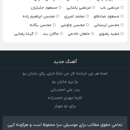
مرتضی باب
مرتضی پاشایی
مسعود جلیلیان
مسعود صادقلو
محمد امیری
محسن ابراهیم زاده
محسن لرستانی
محسن چاوشی
محسن یگانه
مجید رضوی
ماهان خادمی
ماکان بند
گرشا رضایی
آهنگ جدید
اصلا هر چی خیانته کار من مثلا خیلی پاکی شایان یو
بزا برو شایان یو
پدر علی احمدیانی
کارما مهدی احمدزاده
برای تو مهیار
تمامی حقوق مطالب برای موسیقی سرا محفوظ است و هرگونه کپی