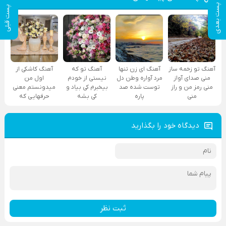
پست بعدی
پست قبلی
آهنگ تو زخمه ساز
آهنگ ای زن تنها
آهنگ تو که
آهنگ کاشکی از
منی صدای آواز
مرد آواره وطن دل
نیستی از خودم
اول من
منی رمز من و راز
توست شده صد
بیخبرم کی بیاد و
میدونستم معنی
منی
پاره
کی بشه
حرفهایی که
دیدگاه خود را بگذارید
ثبت نظر