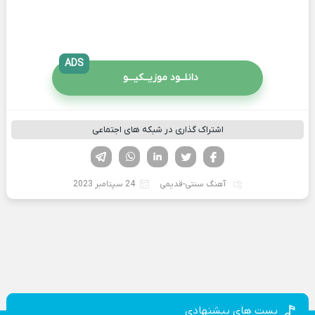
ADS
دانلــود موزیــکیـــو
اشتراک گذاری در شبکه های اجتماعی
فیسوک
تویتر
لینکدین
واتساپ
تلگرام
آهنگ سنتی-قدیمی
24 سپتامبر 2023
پست های پیشنهادی