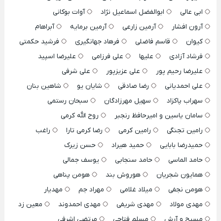
ابی عالی
ابوالفضل اسماعیل نژاد
آوات بوکانی
آرون افشار
آرمین زارعی
آرمین برمایه
آبراهام
کیوان
قاسم فاضلی
فرهاد جهانگیری
فرشید حکمتی
فرشاد آزادی
علیها
علی فرزامی
علیرضا اسپید
علیرضا رحیم پور
علی عزیزپور
علی شرفی
علی احمدیانی
رضا صادقی
شایان یو
شاهین بنان
سهراب پاکزاد
سهیل مهرزادگان
سبحان رستمی
سامان یاسین و امیرحافظ رنجبر
روح الله کرمی
رامین تجنگی
رامین کرمی
رضا کرمی تارا
راغب
حمیدرضا بابایی
حمید هیراد
حسن زیرک
حامد الماسی
حامد سنجابی
یوسف جمالی
همایون شجریان
هوروش بند
هومن پناهی
هومن نجفی
میلاد غلامی
مهراد جم
مهدیار
مهدی مولاد
مهدی شریفی
مهدی احمدوند
معین زد
مسیح و آرش
مسلم فتاحی
مرتضی اشرفی