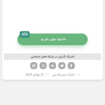
ADS
دانلــود موزیــکیـــو
اشتراک گذاری در شبکه های اجتماعی
فیسوک
تویتر
لینکدین
واتساپ
تلگرام
آهنگ سنتی-قدیمی
21 جولای 2023