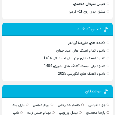
حبس سبحان محمدی
عشق ابدی روح الله کرمی
گلچین آهنگ ها
دکلمه های علیرضا آریانفر
دانلود تمام آهنگ های امید جهان
دانلود آهنگ های برتر علی احمدیانی 1404
دانلود پلی لیست آهنگ های پاییزی 1404
دانلود آهنگ های انگیزشی 2025
خوانندگان
جواد عباسی
جاسم خدارحمی
پیام عباسی
پازل بند
پارسا محمدی
بیدل برزویی
بهنام حسن زاده
بابی