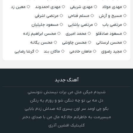
مهدی مولاد
مهدی شریفی
مهدی احمدوند
معین زد
مسیح و آرش
مسلم فتاحی
مرتضی اشرفی
مرتضی باب
مرتضی پاشایی
مسعود جلیلیان
مسعود صادقلو
محمد امیری
محسن ابراهیم زاده
محسن لرستانی
محسن چاوشی
محسن یگانه
مجید رضوی
ماهان خادمی
ماکان بند
گرشا رضایی
آهنگ جدید
شنیدم میگن مثل من برات نیستش نتونستی
دل مه بی تو چه تنگن شو و روزم یه رنگن
بگو چی اومد سر اون پسری که صداش زدم بابایی
میسپرمت به خاطراتم حالا که مال من با صدای دختر
گلینلیک افشین آذری