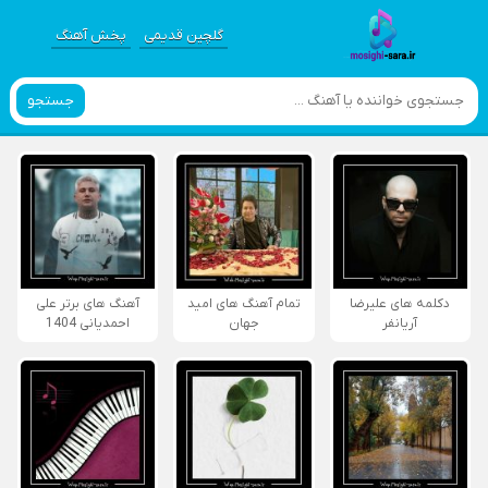
گلچین قدیمی
پخش آهنگ
جستجو
دکلمه های علیرضا
تمام آهنگ های امید
آهنگ های برتر علی
آریانفر
جهان
احمدیانی 1404