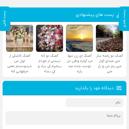
پست بعدی
پست قبلی
پست های پیشنهادی
آهنگ تو زخمه ساز
آهنگ ای زن تنها
آهنگ تو که
آهنگ کاشکی از
منی صدای آواز
مرد آواره وطن دل
نیستی از خودم
اول من
منی رمز من و راز
توست شده صد
بیخبرم کی بیاد و
میدونستم معنی
منی
پاره
کی بشه
حرفهایی که
دیدگاه خود را بگذارید