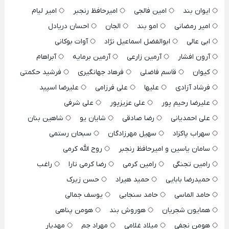
ایوان بند
امین فالجی
امیرحافظ رنجبر
امیر لیام
امیر رمضانی
امو بند
الجان
احسان دریادل
ابی عالی
ابوالفضل اسماعیل نژاد
آوات بوکانی
آرون افشار
آرمین زارعی
آرمین برمایه
آبراهام
کیوان
قاسم فاضلی
فرهاد جهانگیری
فرشید حکمتی
فرشاد آزادی
علیها
علی فرزامی
علیرضا اسپید
علیرضا رحیم پور
علی عزیزپور
علی شرفی
علی احمدیانی
رضا صادقی
شایان یو
شاهین بنان
سهراب پاکزاد
سهیل مهرزادگان
سبحان رستمی
سامان یاسین و امیرحافظ رنجبر
روح الله کرمی
رامین تجنگی
رامین کرمی
رضا کرمی تارا
راغب
حمیدرضا بابایی
حمید هیراد
حسن زیرک
حامد الماسی
حامد سنجابی
یوسف جمالی
همایون شجریان
هوروش بند
هومن پناهی
هومن نجفی
میلاد غلامی
مهراد جم
مهدیار