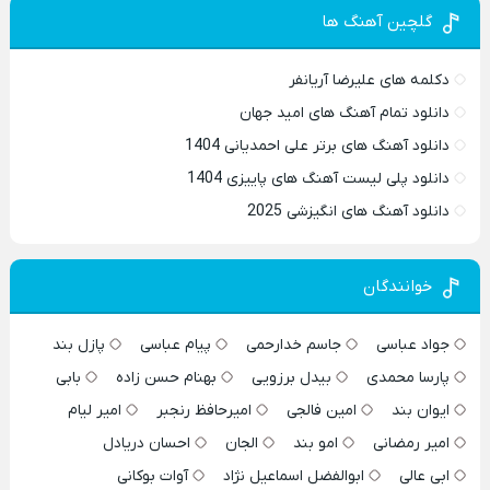
گلچین آهنگ ها
دکلمه های علیرضا آریانفر
دانلود تمام آهنگ های امید جهان
دانلود آهنگ های برتر علی احمدیانی 1404
دانلود پلی لیست آهنگ های پاییزی 1404
دانلود آهنگ های انگیزشی 2025
خوانندگان
جواد عباسی
جاسم خدارحمی
پیام عباسی
پازل بند
پارسا محمدی
بیدل برزویی
بهنام حسن زاده
بابی
ایوان بند
امین فالجی
امیرحافظ رنجبر
امیر لیام
امیر رمضانی
امو بند
الجان
احسان دریادل
ابی عالی
ابوالفضل اسماعیل نژاد
آوات بوکانی