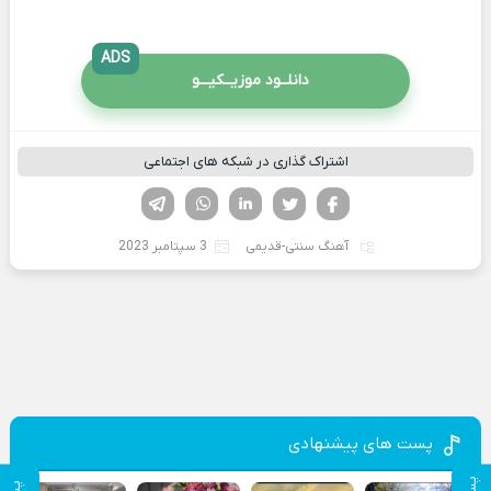
ADS
دانلــود موزیــکیـــو
اشتراک گذاری در شبکه های اجتماعی
فیسوک
تویتر
لینکدین
واتساپ
تلگرام
آهنگ سنتی-قدیمی
3 سپتامبر 2023
پست های پیشنهادی