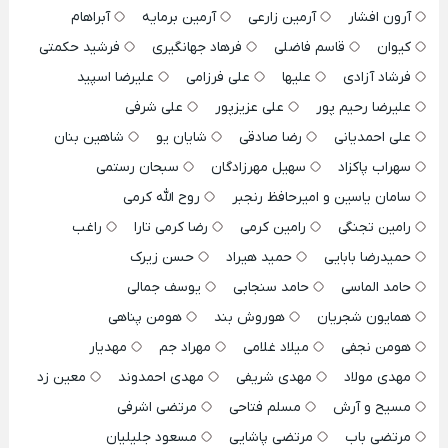
آرون افشار
آرمین زارعی
آرمین برمایه
آبراهام
کیوان
قاسم فاضلی
فرهاد جهانگیری
فرشید حکمتی
فرشاد آزادی
علیها
علی فرزامی
علیرضا اسپید
علیرضا رحیم پور
علی عزیزپور
علی شرفی
علی احمدیانی
رضا صادقی
شایان یو
شاهین بنان
سهراب پاکزاد
سهیل مهرزادگان
سبحان رستمی
سامان یاسین و امیرحافظ رنجبر
روح الله کرمی
رامین تجنگی
رامین کرمی
رضا کرمی تارا
راغب
حمیدرضا بابایی
حمید هیراد
حسن زیرک
حامد الماسی
حامد سنجابی
یوسف جمالی
همایون شجریان
هوروش بند
هومن پناهی
هومن نجفی
میلاد غلامی
مهراد جم
مهدیار
مهدی مولاد
مهدی شریفی
مهدی احمدوند
معین زد
مسیح و آرش
مسلم فتاحی
مرتضی اشرفی
مرتضی باب
مرتضی پاشایی
مسعود جلیلیان