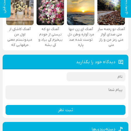
پست بعدی
پست قبلی
آهنگ تو زخمه ساز
آهنگ ای زن تنها
آهنگ تو که
آهنگ کاشکی از
منی صدای آواز
مرد آواره وطن دل
نیستی از خودم
اول من
منی رمز من و راز
توست شده صد
بیخبرم کی بیاد و
میدونستم معنی
منی
پاره
کی بشه
حرفهایی که
دیدگاه خود را بگذارید
ثبت نظر
دسته‌بندی‌ها