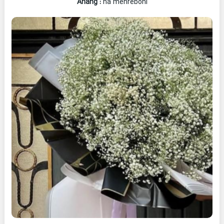
Ahang
:
na mehreboni