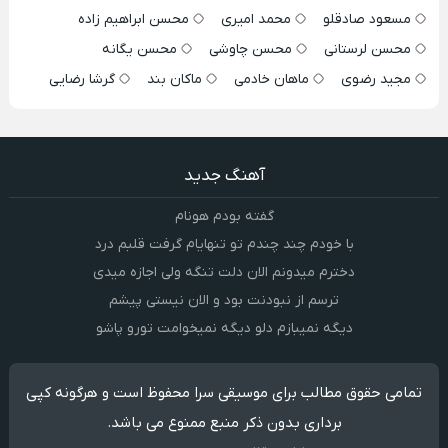
مسعود صادقلو
محمد امیری
محسن ابراهیم زاده
محسن لرستانی
محسن چاوشی
محسن یگانه
مجید رضوی
ماهان خادمی
ماکان بند
گرشا رضایی
آهنگ جدید
گفته بودم هونام
با خودم چند چندم تو تنهایام گرفت قلبم درد
دخترم میدونم الان دلت تنگه ولی اجازه میدی
ترسم از نبودنت بود و الان نیستی پیشم
دیگه نمیبازم دلو دیگه نمیخوامت تورو پاشو
تمامی حقوق مطالب برای موسیقی سرا محفوظ است و هرگونه کپی
برداری بدون ذکر منبع ممنوع می باشد.