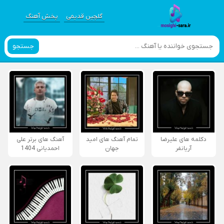
گلچین قدیمی
پخش آهنگ
جستجو
دکلمه های علیرضا
تمام آهنگ های امید
آهنگ های برتر علی
آریانفر
جهان
احمدیانی 1404