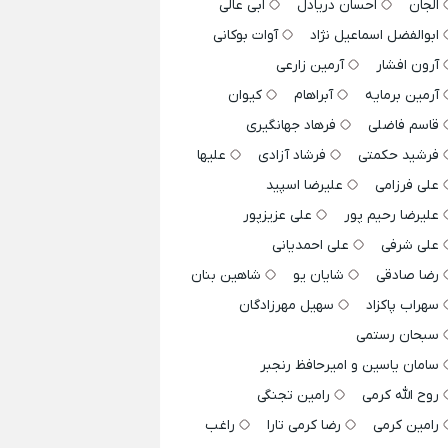
الجان
احسان دریادل
ابی عالی
ابوالفضل اسماعیل نژاد
آوات بوکانی
آرون افشار
آرمین زارعی
آرمین برمایه
آبراهام
کیوان
قاسم فاضلی
فرهاد جهانگیری
فرشید حکمتی
فرشاد آزادی
علیها
علی فرزامی
علیرضا اسپید
علیرضا رحیم پور
علی عزیزپور
علی شرفی
علی احمدیانی
رضا صادقی
شایان یو
شاهین بنان
سهراب پاکزاد
سهیل مهرزادگان
سبحان رستمی
سامان یاسین و امیرحافظ رنجبر
روح الله کرمی
رامین تجنگی
رامین کرمی
رضا کرمی تارا
راغب