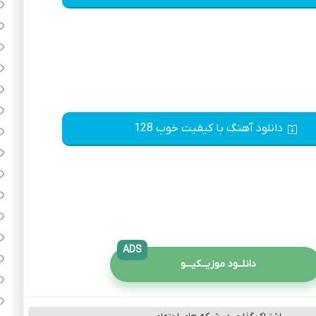
دانلود آهنگ با کیفیت خوب 128
ADS
دانلــود موزیــکیـــو