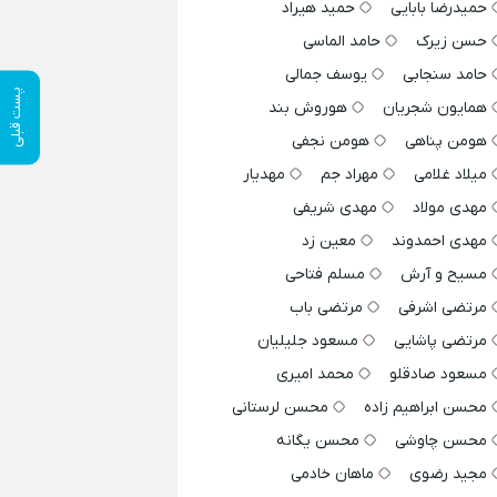
حمیدرضا بابایی
حمید هیراد
حسن زیرک
حامد الماسی
حامد سنجابی
یوسف جمالی
پست قبلی
همایون شجریان
هوروش بند
هومن پناهی
هومن نجفی
میلاد غلامی
مهراد جم
مهدیار
مهدی مولاد
مهدی شریفی
مهدی احمدوند
معین زد
مسیح و آرش
مسلم فتاحی
مرتضی اشرفی
مرتضی باب
مرتضی پاشایی
مسعود جلیلیان
مسعود صادقلو
محمد امیری
محسن ابراهیم زاده
محسن لرستانی
محسن چاوشی
محسن یگانه
مجید رضوی
ماهان خادمی