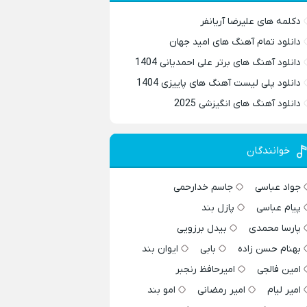
دکلمه های علیرضا آریانفر
دانلود تمام آهنگ های امید جهان
دانلود آهنگ های برتر علی احمدیانی 1404
دانلود پلی لیست آهنگ های پاییزی 1404
دانلود آهنگ های انگیزشی 2025
خوانندگان
جواد عباسی
جاسم خدارحمی
پیام عباسی
پازل بند
پارسا محمدی
بیدل برزویی
بهنام حسن زاده
بابی
ایوان بند
امین فالجی
امیرحافظ رنجبر
امیر لیام
امیر رمضانی
امو بند