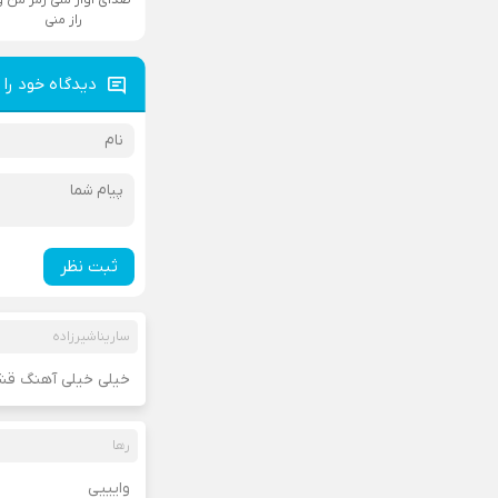
راز منی
دیدگاه خود را 
ثبت نظر
ساریناشیرزاده
خیلی خیلی آهنگ قش
رها
وایییی