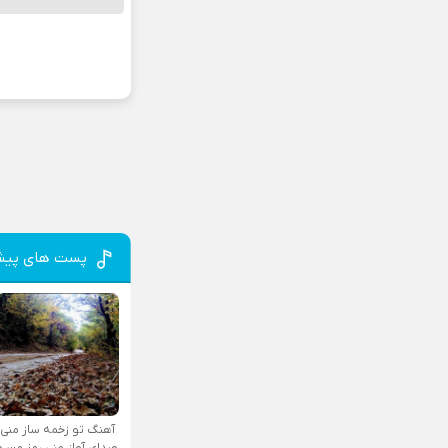
پست های پیش
آهنگ تو زخمه ساز منی
صدای آواز منی رمز من و