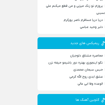
یروزم تو زنگ میزنی و من قطع میکنم علی
سینی
دریا دریا مسافرم ناصر پورکرم
دلبر وحید عباسی
ریمیکس های جدید
محاصره مشتاق دلوجیان
نگو اینجوری بهتره دور باشیمو حیفه نزن
حبس سبحان محمدی
عشق ابدی روح الله کرمی
الوعده وفا ابی عالی
گلچین آهنگ ها