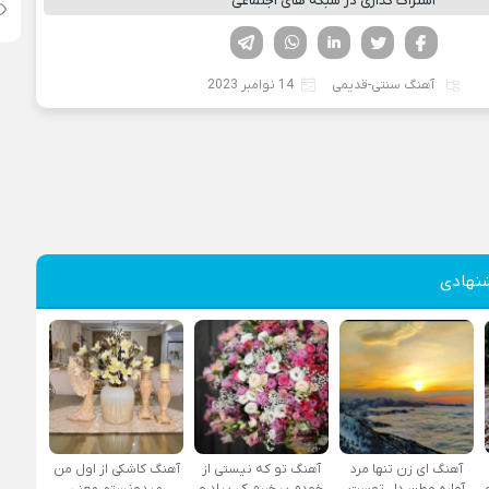
اشتراک گذاری در شبکه های اجتماعی
فیسوک
تویتر
لینکدین
واتساپ
تلگرام
آهنگ سنتی-قدیمی
14 نوامبر 2023
نهادی
آهنگ ای زن تنها مرد
آهنگ تو که نیستی از
آهنگ کاشکی از اول من
آواره وطن دل توست
خودم بیخبرم کی بیاد و
میدونستم معنی