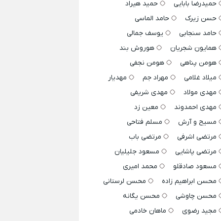
حمیدرضا بابایی
حمید هیراد
حسن زیرک
حامد الماسی
حامد سنجابی
یوسف جمالی
همایون شجریان
هوروش بند
هومن پناهی
هومن نجفی
میلاد غلامی
مهراد جم
مهدیار
مهدی مولاد
مهدی شریفی
مهدی احمدوند
معین زد
مسیح و آرش
مسلم فتاحی
مرتضی اشرفی
مرتضی باب
مرتضی پاشایی
مسعود جلیلیان
مسعود صادقلو
محمد امیری
محسن ابراهیم زاده
محسن لرستانی
محسن چاوشی
محسن یگانه
مجید رضوی
ماهان خادمی