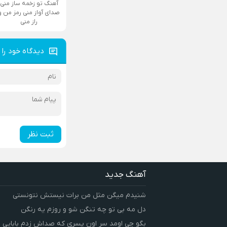
آهنگ تو زخمه ساز منی
صدای آواز منی رمز من و
راز منی
دیدگاه خود را 
ثبت نظر
آهنگ جدید
شنیدم میگن مثل من برات نیستش نتونستی
دل مه بی تو چه تنگن شو و روزم یه رنگن
بگو چی اومد سر اون پسری که صداش زدم بابایی