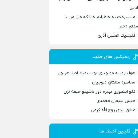
ابایی
میسپرمت به خاطراتم حالا که مال من با
دای دختر
گلینلیک افشین آذری
ریمیکس های جدید
هوا بارونیه مو چتری بهت نمیاد اصلا هر چی
محاصره مشتاق دلوجیان
نگو اینجوری بهتره دور باشیمو حیفه نزن
حبس سبحان محمدی
عشق ابدی روح الله کرمی
گلچین آهنگ ها