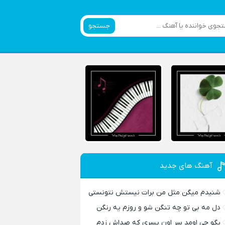
جستجو
آهنگ های جدید
شنیدم میگن مثل من برات نیستش نتونستی
دل مه بی تو چه تنگن شو و روزم یه رنگن
بگو چی اومد سر اون پسری که صداش زدم