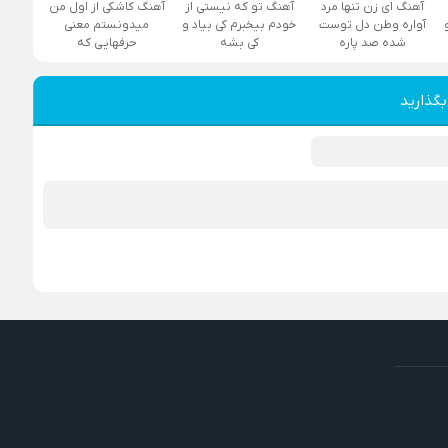
آهنگ ای زن تنها مرد
آهنگ تو که نیستی از
آهنگ کاشکی از اول من
آواره وطن دل توست
خودم بیخبرم کی بیاد و
میدونستم معنی
شده صد پاره
کی بشه
حرفهایی که
بگذارید