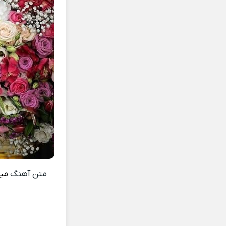
متن آهنگ
مید