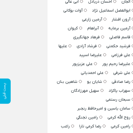
الجان
احسان دریادل
ابی عالی
ابوالفضل اسماعیل نژاد
آوات بوکانی
آرون افشار
آرمین زارعی
آرمین برمایه
آبراهام
کیوان
قاسم فاضلی
فرهاد جهانگیری
فرشید حکمتی
فرشاد آزادی
علیها
علی فرزامی
علیرضا اسپید
علیرضا رحیم پور
علی عزیزپور
علی شرفی
علی احمدیانی
رضا صادقی
شایان یو
شاهین بنان
پست قبلی
سهراب پاکزاد
سهیل مهرزادگان
سبحان رستمی
سامان یاسین و امیرحافظ رنجبر
روح الله کرمی
رامین تجنگی
رامین کرمی
رضا کرمی تارا
راغب