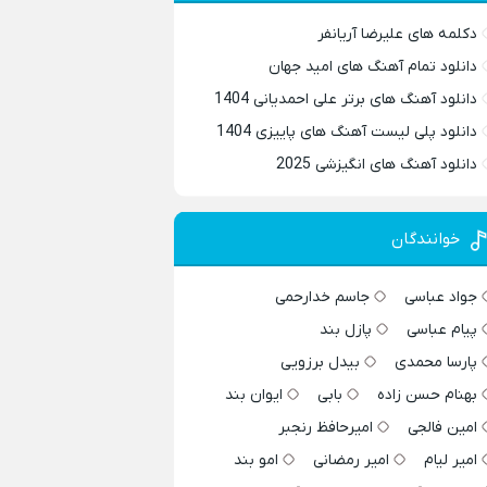
دکلمه های علیرضا آریانفر
دانلود تمام آهنگ های امید جهان
دانلود آهنگ های برتر علی احمدیانی 1404
دانلود پلی لیست آهنگ های پاییزی 1404
دانلود آهنگ های انگیزشی 2025
خوانندگان
جواد عباسی
جاسم خدارحمی
پیام عباسی
پازل بند
پارسا محمدی
بیدل برزویی
بهنام حسن زاده
بابی
ایوان بند
امین فالجی
امیرحافظ رنجبر
امیر لیام
امیر رمضانی
امو بند