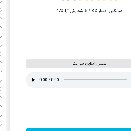
میانگین امتیاز
3.3
/ 5. شمارش آرا:
470
پخش آنلاین موزیک