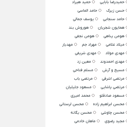
حمیدرضا بابایی
حمید هیراد
حسن زیرک
حامد الماسی
حامد سنجابی
یوسف جمالی
همایون شجریان
هوروش بند
هومن پناهی
هومن نجفی
میلاد غلامی
مهراد جم
مهدیار
مهدی مولاد
مهدی شریفی
مهدی احمدوند
معین زد
مسیح و آرش
مسلم فتاحی
مرتضی اشرفی
مرتضی باب
مرتضی پاشایی
مسعود جلیلیان
مسعود صادقلو
محمد امیری
محسن ابراهیم زاده
محسن لرستانی
محسن چاوشی
محسن یگانه
مجید رضوی
ماهان خادمی