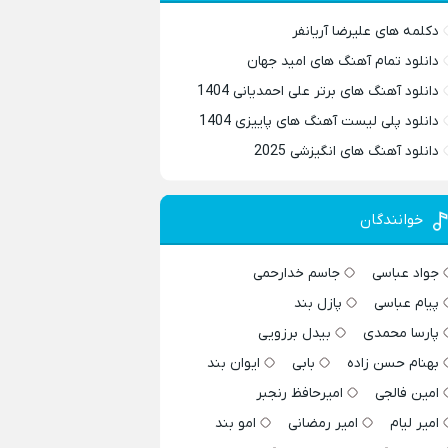
دکلمه های علیرضا آریانفر
دانلود تمام آهنگ های امید جهان
دانلود آهنگ های برتر علی احمدیانی 1404
دانلود پلی لیست آهنگ های پاییزی 1404
دانلود آهنگ های انگیزشی 2025
خوانندگان
جواد عباسی
جاسم خدارحمی
پیام عباسی
پازل بند
پارسا محمدی
بیدل برزویی
بهنام حسن زاده
بابی
ایوان بند
امین فالجی
امیرحافظ رنجبر
امیر لیام
امیر رمضانی
امو بند