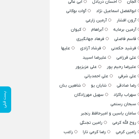
الجان
احسان دریادل
ابی عالی
ابوالفضل اسماعیل نژاد
آوات بوکانی
آرون افشار
آرمین زارعی
آرمین برمایه
آبراهام
کیوان
قاسم فاضلی
فرهاد جهانگیری
فرشید حکمتی
فرشاد آزادی
علیها
علی فرزامی
علیرضا اسپید
علیرضا رحیم پور
علی عزیزپور
علی شرفی
علی احمدیانی
رضا صادقی
شایان یو
شاهین بنان
پست قبلی
سهراب پاکزاد
سهیل مهرزادگان
سبحان رستمی
سامان یاسین و امیرحافظ رنجبر
روح الله کرمی
رامین تجنگی
رامین کرمی
رضا کرمی تارا
راغب