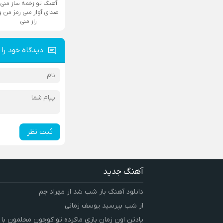
آهنگ تو زخمه ساز منی
صدای آواز منی رمز من و
راز منی
دیدگاه خود را 
ثبت نظر
آهنگ جدید
دانلود آهنگ باز شب شد از مهراد جم
از شب بپرسید یوسف زمانی
یادتن اون زمان بازی ماکرده تو کوچون محلمون با