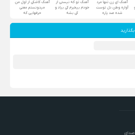
آهنگ ای زن تنها مرد
آهنگ تو که نیستی از
آهنگ کاشکی از اول من
آواره وطن دل توست
خودم بیخبرم کی بیاد و
میدونستم معنی
شده صد پاره
کی بشه
حرفهایی که
بگذارید
 صدای