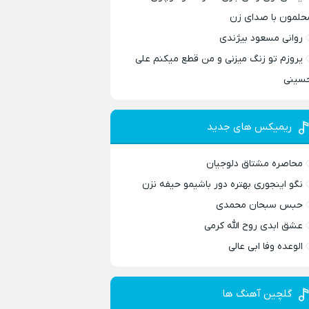
حلمون با صدای زن
روانی مسعود بیژندی
یروزم تو زنگ میزنی و من قطع میکنم علی
سینی
ریمیکس های جدید
محاصره مشتاق دلوجیان
نگو اینجوری بهتره دور باشیمو حیفه نزن
حبس سبحان محمدی
عشق ابدی روح الله کرمی
الوعده وفا ابی عالی
گلچین آهنگ ها