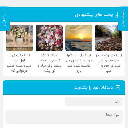
پست بعدی
پست قبلی
پست های پیشنهادی
آهنگ تو زخمه ساز
آهنگ ای زن تنها
آهنگ تو که
آهنگ کاشکی از
منی صدای آواز
مرد آواره وطن دل
نیستی از خودم
اول من
منی رمز من و راز
توست شده صد
بیخبرم کی بیاد و
میدونستم معنی
منی
پاره
کی بشه
حرفهایی که
دیدگاه خود را بگذارید