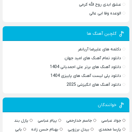
عشق ابدی روح الله کرمی
الوعده وفا ابی عالی
گلچین آهنگ ها
دکلمه های علیرضا آریانفر
دانلود تمام آهنگ های امید جهان
دانلود آهنگ های برتر علی احمدیانی 1404
دانلود پلی لیست آهنگ های پاییزی 1404
دانلود آهنگ های انگیزشی 2025
خوانندگان
جواد عباسی
جاسم خدارحمی
پیام عباسی
پازل بند
پارسا محمدی
بیدل برزویی
بهنام حسن زاده
بابی