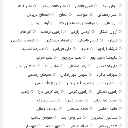
ایوان بند
امین فالجی
امیرحافظ رنجبر
امیر لیام
امیر رمضانی
امو بند
الجان
احسان دریادل
ابی عالی
ابوالفضل اسماعیل نژاد
آوات بوکانی
آرون افشار
آرمین زارعی
آرمین برمایه
آبراهام
کیوان
قاسم فاضلی
فرهاد جهانگیری
فرشید حکمتی
فرشاد آزادی
علیها
علی فرزامی
علیرضا اسپید
علیرضا رحیم پور
علی عزیزپور
علی شرفی
علی احمدیانی
رضا صادقی
شایان یو
شاهین بنان
سهراب پاکزاد
سهیل مهرزادگان
سبحان رستمی
سامان یاسین و امیرحافظ رنجبر
روح الله کرمی
رامین تجنگی
رامین کرمی
رضا کرمی تارا
راغب
حمیدرضا بابایی
حمید هیراد
حسن زیرک
حامد الماسی
حامد سنجابی
یوسف جمالی
همایون شجریان
هوروش بند
هومن پناهی
هومن نجفی
میلاد غلامی
مهراد جم
مهدیار