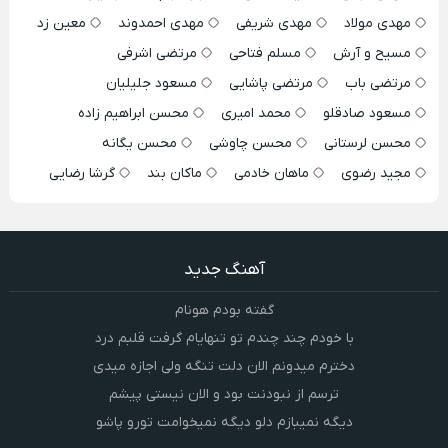
مهدی مولاد
مهدی شریفی
مهدی احمدوند
معین زد
مسیح و آرش
مسلم فتاحی
مرتضی اشرفی
مرتضی باب
مرتضی پاشایی
مسعود جلیلیان
مسعود صادقلو
محمد امیری
محسن ابراهیم زاده
محسن لرستانی
محسن چاوشی
محسن یگانه
مجید رضوی
ماهان خادمی
ماکان بند
گرشا رضایی
آهنگ جدید
گفته بودم هونام
با خودم چند چندم تو تنهایام گرفت قلبم درد
دخترم میدونم الان دلت تنگه ولی اجازه میدی
ترسم از نبودنت بود و الان نیستی پیشم
دیگه نمیبازم دلو دیگه نمیخوامت تورو پاشو