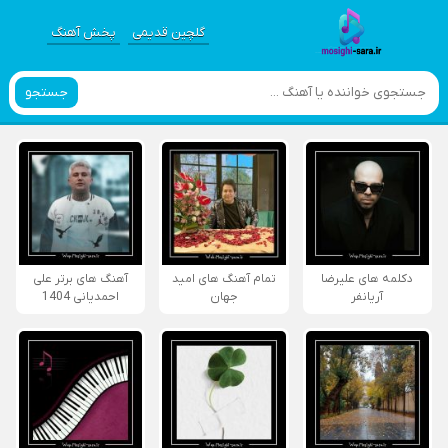
گلچین قدیمی
پخش آهنگ
جستجو
دکلمه های علیرضا
تمام آهنگ های امید
آهنگ های برتر علی
آریانفر
جهان
احمدیانی 1404