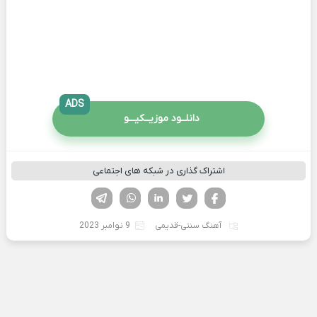
ADS
دانلــود موزیــکیـــو
اشتراک گذاری در شبکه های اجتماعی
فیسوک
تویتر
لینکدین
واتساپ
تلگرام
آهنگ سنتی-قدیمی
9 نوامبر 2023