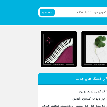
جستجو
آهنگ های جدید
تو گولی نوید زردی
یار دیوانه کسری زاهدی
تو دیه مال مه نیستی تروریستی محمد امیری