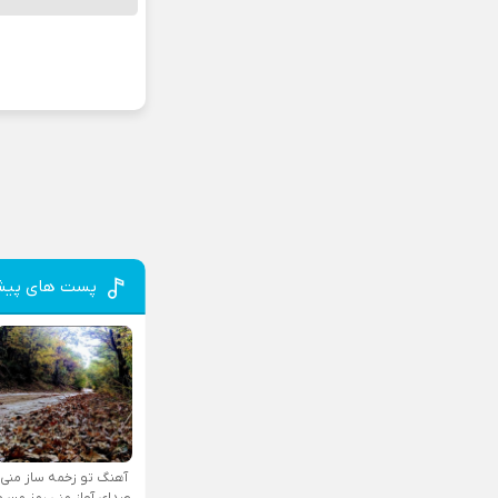
پست های پیش
آهنگ تو زخمه ساز منی
صدای آواز منی رمز من و