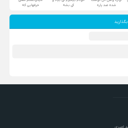
شده صد پاره
کی بشه
حرفهایی که
بگذارید
 امیری