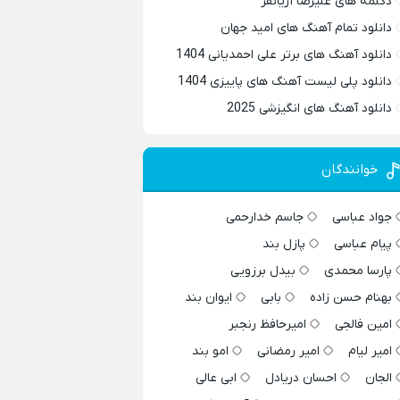
دکلمه های علیرضا آریانفر
دانلود تمام آهنگ های امید جهان
دانلود آهنگ های برتر علی احمدیانی 1404
دانلود پلی لیست آهنگ های پاییزی 1404
دانلود آهنگ های انگیزشی 2025
خوانندگان
جواد عباسی
جاسم خدارحمی
پیام عباسی
پازل بند
پارسا محمدی
بیدل برزویی
بهنام حسن زاده
بابی
ایوان بند
امین فالجی
امیرحافظ رنجبر
امیر لیام
امیر رمضانی
امو بند
الجان
احسان دریادل
ابی عالی