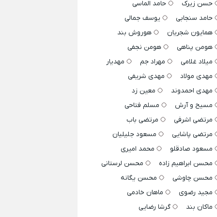
حسن زیرک
حامد الماسی
حامد سنجابی
یوسف جمالی
همایون شجریان
هوروش بند
هومن پناهی
هومن نجفی
میلاد غلامی
مهراد جم
مهدیار
مهدی مولاد
مهدی شریفی
مهدی احمدوند
معین زد
مسیح و آرش
مسلم فتاحی
مرتضی اشرفی
مرتضی باب
مرتضی پاشایی
مسعود جلیلیان
مسعود صادقلو
محمد امیری
محسن ابراهیم زاده
محسن لرستانی
محسن چاوشی
محسن یگانه
مجید رضوی
ماهان خادمی
ماکان بند
گرشا رضایی