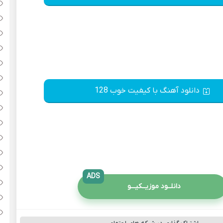
دانلود آهنگ با کیفیت خوب 128
ADS
دانلــود موزیــکیـــو