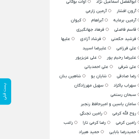
ابوالفضل اسماعیل نژاد
آوات بوکانی
آرون افشار
آرمین زارعی
آرمین برمایه
آبراهام
کیوان
قاسم فاضلی
فرهاد جهانگیری
فرشید حکمتی
فرشاد آزادی
علیها
علی فرزامی
علیرضا اسپید
علیرضا رحیم پور
علی عزیزپور
علی شرفی
علی احمدیانی
رضا صادقی
شایان یو
شاهین بنان
سهراب پاکزاد
سهیل مهرزادگان
پست قبلی
سبحان رستمی
سامان یاسین و امیرحافظ رنجبر
روح الله کرمی
رامین تجنگی
رامین کرمی
رضا کرمی تارا
راغب
حمیدرضا بابایی
حمید هیراد