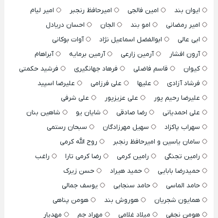
ایوان بند
امین فالجی
امیرحافظ رنجبر
امیر لیام
امیر رمضانی
امو بند
الجان
احسان دریادل
ابی عالی
ابوالفضل اسماعیل نژاد
آوات بوکانی
آرون افشار
آرمین زارعی
آرمین برمایه
آبراهام
کیوان
قاسم فاضلی
فرهاد جهانگیری
فرشید حکمتی
فرشاد آزادی
علیها
علی فرزامی
علیرضا اسپید
علیرضا رحیم پور
علی عزیزپور
علی شرفی
علی احمدیانی
رضا صادقی
شایان یو
شاهین بنان
سهراب پاکزاد
سهیل مهرزادگان
سبحان رستمی
سامان یاسین و امیرحافظ رنجبر
روح الله کرمی
رامین تجنگی
رامین کرمی
رضا کرمی تارا
راغب
حمیدرضا بابایی
حمید هیراد
حسن زیرک
حامد الماسی
حامد سنجابی
یوسف جمالی
همایون شجریان
هوروش بند
هومن پناهی
هومن نجفی
میلاد غلامی
مهراد جم
مهدیار