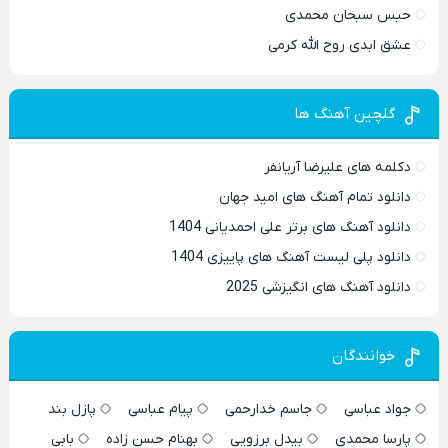
حبس سبحان محمدی
عشق ابدی روح الله کرمی
گلچین آهنگ ها
دکلمه های علیرضا آریانفر
دانلود تمام آهنگ های امید جهان
دانلود آهنگ های برتر علی احمدیانی 1404
دانلود پلی لیست آهنگ های پاییزی 1404
دانلود آهنگ های انگیزشی 2025
خوانندگان
جواد عباسی
جاسم خدارحمی
پیام عباسی
پازل بند
پارسا محمدی
بیدل برزویی
بهنام حسن زاده
بابی