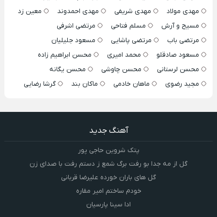
مهدی مولاد
مهدی شریفی
مهدی احمدوند
معین زد
مسیح و آرش
مسلم فتاحی
مرتضی اشرفی
مرتضی باب
مرتضی پاشایی
مسعود جلیلیان
مسعود صادقلو
محمد امیری
محسن ابراهیم زاده
محسن لرستانی
محسن چاوشی
محسن یگانه
مجید رضوی
ماهان خادمی
ماکان بند
گرشا رضایی
آهنگ جدید
پتک شروین حاجی پور
گل از مه جدا بو رفت برگ شمع ز دستم رفت با صدای زن
گل های باران خورده علیرضا قربانی
خودم ساختم امیر مقاره
ادا سینا پارسیان