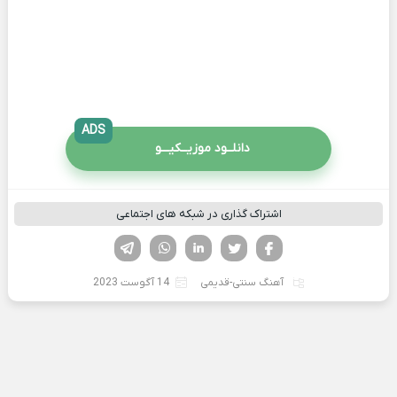
ADS
دانلــود موزیــکیـــو
اشتراک گذاری در شبکه های اجتماعی
فیسوک
تویتر
لینکدین
واتساپ
تلگرام
آهنگ سنتی-قدیمی
14 آگوست 2023