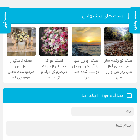
پست بعدی
پست قبلی
پست های پیشنهادی
آهنگ تو زخمه ساز
آهنگ ای زن تنها
آهنگ تو که
آهنگ کاشکی از
منی صدای آواز
مرد آواره وطن دل
نیستی از خودم
اول من
منی رمز من و راز
توست شده صد
بیخبرم کی بیاد و
میدونستم معنی
منی
پاره
کی بشه
حرفهایی که
دیدگاه خود را بگذارید