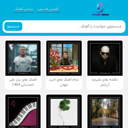
گلچین قدیمی
پخش آهنگ
جستجو
دکلمه های علیرضا
تمام آهنگ های امید
آهنگ های برتر علی
آریانفر
جهان
احمدیانی 1404