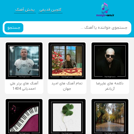
گلچین قدیمی
پخش آهنگ
جستجو
دکلمه های علیرضا
تمام آهنگ های امید
آهنگ های برتر علی
آریانفر
جهان
احمدیانی 1404