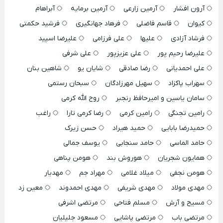
آرون افشار
آرمین زارعی
آرمین برمایه
آبراهام
کیوان
قاسم فاضلی
فرهاد جهانگیری
فرشید حکمتی
فرشاد آزادی
علیها
علی فرزامی
علیرضا اسپید
علیرضا رحیم پور
علی عزیزپور
علی شرفی
علی احمدیانی
رضا صادقی
شایان یو
شاهین بنان
سهراب پاکزاد
سهیل مهرزادگان
سبحان رستمی
سامان یاسین و امیرحافظ رنجبر
روح الله کرمی
رامین تجنگی
رامین کرمی
رضا کرمی تارا
راغب
حمیدرضا بابایی
حمید هیراد
حسن زیرک
حامد الماسی
حامد سنجابی
یوسف جمالی
همایون شجریان
هوروش بند
هومن پناهی
هومن نجفی
میلاد غلامی
مهراد جم
مهدیار
مهدی مولاد
مهدی شریفی
مهدی احمدوند
معین زد
مسیح و آرش
مسلم فتاحی
مرتضی اشرفی
مرتضی باب
مرتضی پاشایی
مسعود جلیلیان