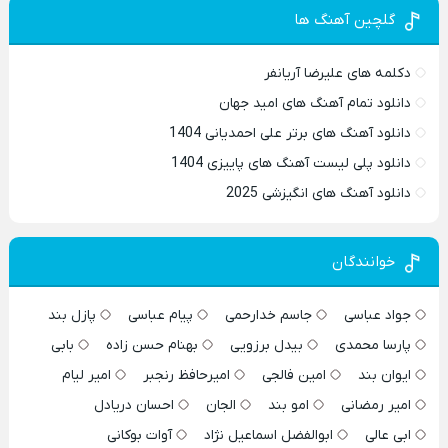
گلچین آهنگ ها
دکلمه های علیرضا آریانفر
دانلود تمام آهنگ های امید جهان
دانلود آهنگ های برتر علی احمدیانی 1404
دانلود پلی لیست آهنگ های پاییزی 1404
دانلود آهنگ های انگیزشی 2025
خوانندگان
جواد عباسی
جاسم خدارحمی
پیام عباسی
پازل بند
پارسا محمدی
بیدل برزویی
بهنام حسن زاده
بابی
ایوان بند
امین فالجی
امیرحافظ رنجبر
امیر لیام
امیر رمضانی
امو بند
الجان
احسان دریادل
ابی عالی
ابوالفضل اسماعیل نژاد
آوات بوکانی