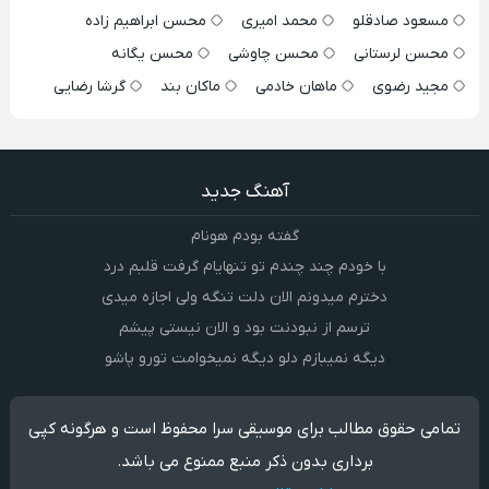
مسعود صادقلو
محمد امیری
محسن ابراهیم زاده
محسن لرستانی
محسن چاوشی
محسن یگانه
مجید رضوی
ماهان خادمی
ماکان بند
گرشا رضایی
آهنگ جدید
گفته بودم هونام
با خودم چند چندم تو تنهایام گرفت قلبم درد
دخترم میدونم الان دلت تنگه ولی اجازه میدی
ترسم از نبودنت بود و الان نیستی پیشم
دیگه نمیبازم دلو دیگه نمیخوامت تورو پاشو
تمامی حقوق مطالب برای موسیقی سرا محفوظ است و هرگونه کپی
برداری بدون ذکر منبع ممنوع می باشد.