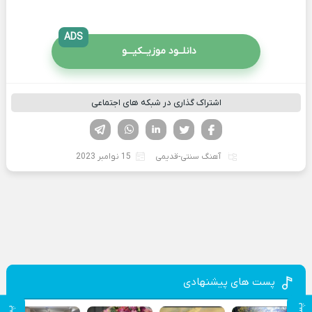
ADS
دانلــود موزیــکیـــو
اشتراک گذاری در شبکه های اجتماعی
فیسوک
تویتر
لینکدین
واتساپ
تلگرام
آهنگ سنتی-قدیمی
15 نوامبر 2023
پست های پیشنهادی