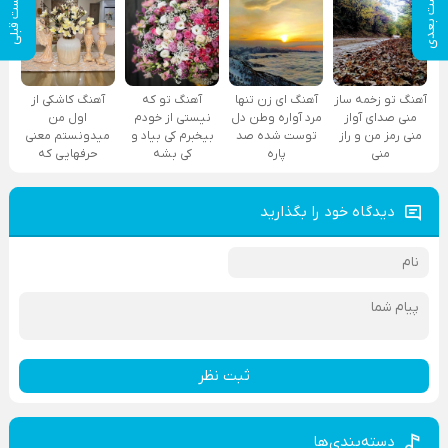
پست بعدی
پست قبلی
آهنگ تو زخمه ساز
آهنگ ای زن تنها
آهنگ تو که
آهنگ کاشکی از
منی صدای آواز
مرد آواره وطن دل
نیستی از خودم
اول من
منی رمز من و راز
توست شده صد
بیخبرم کی بیاد و
میدونستم معنی
منی
پاره
کی بشه
حرفهایی که
دیدگاه خود را بگذارید
ثبت نظر
دسته‌بندی‌ها