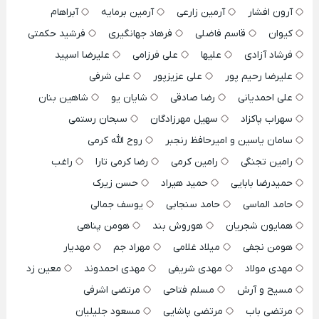
آرون افشار
آرمین زارعی
آرمین برمایه
آبراهام
کیوان
قاسم فاضلی
فرهاد جهانگیری
فرشید حکمتی
فرشاد آزادی
علیها
علی فرزامی
علیرضا اسپید
علیرضا رحیم پور
علی عزیزپور
علی شرفی
علی احمدیانی
رضا صادقی
شایان یو
شاهین بنان
سهراب پاکزاد
سهیل مهرزادگان
سبحان رستمی
سامان یاسین و امیرحافظ رنجبر
روح الله کرمی
رامین تجنگی
رامین کرمی
رضا کرمی تارا
راغب
حمیدرضا بابایی
حمید هیراد
حسن زیرک
حامد الماسی
حامد سنجابی
یوسف جمالی
همایون شجریان
هوروش بند
هومن پناهی
هومن نجفی
میلاد غلامی
مهراد جم
مهدیار
مهدی مولاد
مهدی شریفی
مهدی احمدوند
معین زد
مسیح و آرش
مسلم فتاحی
مرتضی اشرفی
مرتضی باب
مرتضی پاشایی
مسعود جلیلیان