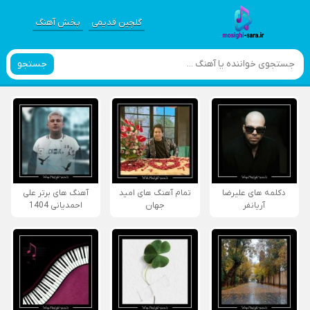
گلچین قدیمی
پخش آهنگ
جستجو
دکلمه های علیرضا
تمام آهنگ های امید
آهنگ های برتر علی
آریانفر
جهان
احمدیانی 1404