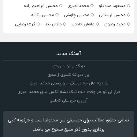
مسعود صادقلو
محمد امیری
محسن ابراهیم زاده
محسن لرستانی
محسن چاوشی
محسن یگانه
مجید رضوی
ماهان خادمی
ماکان بند
گرشا رضایی
آهنگ جدید
تو گولی نوید زردی
یار دیوانه کسری زاهدی
تو دیه مال مه نیستی تروریستی محمد امیری
قرار نی تو هر وقت دلت تنگ بشه تکس بدی محمد امیری
آرزوی من علی کاظمی
تمامی حقوق مطالب برای موسیقی سرا محفوظ است و هرگونه کپی
برداری بدون ذکر منبع ممنوع می باشد.