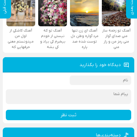
پست بعدی
پست قبلی
آهنگ تو زخمه ساز
آهنگ ای زن تنها
آهنگ تو که
آهنگ کاشکی از
منی صدای آواز
مرد آواره وطن دل
نیستی از خودم
اول من
منی رمز من و راز
توست شده صد
بیخبرم کی بیاد و
میدونستم معنی
منی
پاره
کی بشه
حرفهایی که
دیدگاه خود را بگذارید
ثبت نظر
دسته‌بندی‌ها