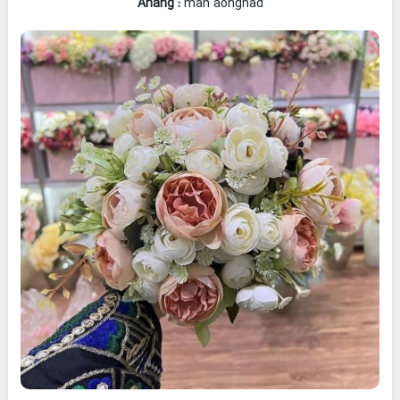
Ahang
:
man aonghad