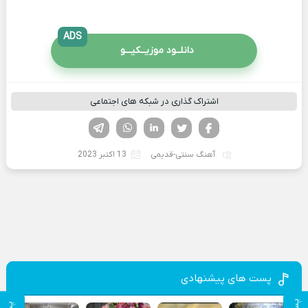
ADS
دانلــود موزیــکیـــو
اشتراک گذاری در شبکه های اجتماعی
فیسوک
تویتر
لینکدین
واتساپ
تلگرام
آهنگ سنتی-قدیمی
13 اکتبر 2023
پست های پیشنهادی