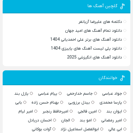
گلچین آهنگ ها
دکلمه های علیرضا آریانفر
دانلود تمام آهنگ های امید جهان
دانلود آهنگ های برتر علی احمدیانی 1404
دانلود پلی لیست آهنگ های پاییزی 1404
دانلود آهنگ های انگیزشی 2025
خوانندگان
جواد عباسی
جاسم خدارحمی
پیام عباسی
پازل بند
پارسا محمدی
بیدل برزویی
بهنام حسن زاده
بابی
ایوان بند
امین فالجی
امیرحافظ رنجبر
امیر لیام
امیر رمضانی
امو بند
الجان
احسان دریادل
ابی عالی
ابوالفضل اسماعیل نژاد
آوات بوکانی