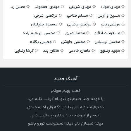
مهدی مولاد
مهدی شریفی
مهدی احمدوند
معین زد
مسیح و آرش
مسلم فتاحی
مرتضی اشرفی
مرتضی باب
مرتضی پاشایی
مسعود جلیلیان
مسعود صادقلو
محمد امیری
محسن ابراهیم زاده
محسن لرستانی
محسن چاوشی
محسن یگانه
مجید رضوی
ماهان خادمی
ماکان بند
گرشا رضایی
آهنگ جدید
گفته بودم هونام
با خودم چند چندم تو تنهایام گرفت قلبم درد
دخترم میدونم الان دلت تنگه ولی اجازه میدی
ترسم از نبودنت بود و الان نیستی پیشم
دیگه نمیبازم دلو دیگه نمیخوامت تورو پاشو