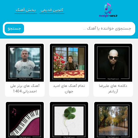
گلچین قدیمی
پخش آهنگ
جستجو
دکلمه های علیرضا
تمام آهنگ های امید
آهنگ های برتر علی
آریانفر
جهان
احمدیانی 1404