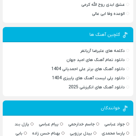
عشق ابدی روح الله کرمی
الوعده وفا ابی عالی
گلچین آهنگ ها
دکلمه های علیرضا آریانفر
دانلود تمام آهنگ های امید جهان
دانلود آهنگ های برتر علی احمدیانی 1404
دانلود پلی لیست آهنگ های پاییزی 1404
دانلود آهنگ های انگیزشی 2025
خوانندگان
جواد عباسی
جاسم خدارحمی
پیام عباسی
پازل بند
پارسا محمدی
بیدل برزویی
بهنام حسن زاده
بابی