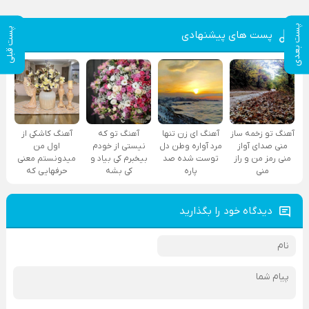
پست بعدی
پست قبلی
پست های پیشنهادی
آهنگ تو زخمه ساز
آهنگ ای زن تنها
آهنگ تو که
آهنگ کاشکی از
منی صدای آواز
مرد آواره وطن دل
نیستی از خودم
اول من
منی رمز من و راز
توست شده صد
بیخبرم کی بیاد و
میدونستم معنی
منی
پاره
کی بشه
حرفهایی که
دیدگاه خود را بگذارید