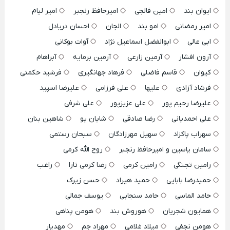
ایوان بند
امین فالجی
امیرحافظ رنجبر
امیر لیام
امیر رمضانی
امو بند
الجان
احسان دریادل
ابی عالی
ابوالفضل اسماعیل نژاد
آوات بوکانی
آرون افشار
آرمین زارعی
آرمین برمایه
آبراهام
کیوان
قاسم فاضلی
فرهاد جهانگیری
فرشید حکمتی
فرشاد آزادی
علیها
علی فرزامی
علیرضا اسپید
علیرضا رحیم پور
علی عزیزپور
علی شرفی
علی احمدیانی
رضا صادقی
شایان یو
شاهین بنان
سهراب پاکزاد
سهیل مهرزادگان
سبحان رستمی
سامان یاسین و امیرحافظ رنجبر
روح الله کرمی
رامین تجنگی
رامین کرمی
رضا کرمی تارا
راغب
حمیدرضا بابایی
حمید هیراد
حسن زیرک
حامد الماسی
حامد سنجابی
یوسف جمالی
همایون شجریان
هوروش بند
هومن پناهی
هومن نجفی
میلاد غلامی
مهراد جم
مهدیار