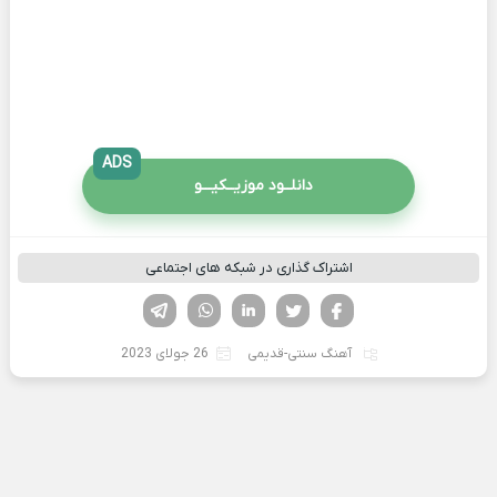
ADS
دانلــود موزیــکیـــو
اشتراک گذاری در شبکه های اجتماعی
فیسوک
تویتر
لینکدین
واتساپ
تلگرام
آهنگ سنتی-قدیمی
26 جولای 2023