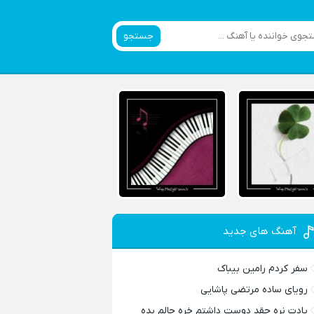
جستجو
آهنگ های جدید
سفر کردم رامین بیباک
رویای ساده مرتضی پاشایی
یادت نره چقد دوست داشتم خره حالم بده