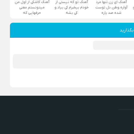
آهنگ ای زن تنها مرد
آهنگ تو که نیستی از
آهنگ کاشکی از اول من
آواره وطن دل توست
خودم بیخبرم کی بیاد و
میدونستم معنی
شده صد پاره
کی بشه
حرفهایی که
بگذارید