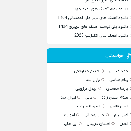
دکلمه های علیرضا آریانفر
دانلود تمام آهنگ های امید جهان
دانلود آهنگ های برتر علی احمدیانی 1404
دانلود پلی لیست آهنگ های پاییزی 1404
دانلود آهنگ های انگیزشی 2025
خوانندگان
جواد عباسی
جاسم خدارحمی
پیام عباسی
پازل بند
پارسا محمدی
بیدل برزویی
بهنام حسن زاده
بابی
ایوان بند
امین فالجی
امیرحافظ رنجبر
امیر لیام
امیر رمضانی
امو بند
الجان
احسان دریادل
ابی عالی