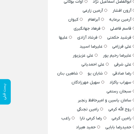
ابوالفضل اسماعیل نژاد
آوات بوکانی
آرون افشار
آرمین زارعی
آرمین برمایه
آبراهام
کیوان
قاسم فاضلی
فرهاد جهانگیری
فرشید حکمتی
فرشاد آزادی
علیها
علی فرزامی
علیرضا اسپید
علیرضا رحیم پور
علی عزیزپور
علی شرفی
علی احمدیانی
رضا صادقی
شایان یو
شاهین بنان
سهراب پاکزاد
سهیل مهرزادگان
پست قبلی
سبحان رستمی
سامان یاسین و امیرحافظ رنجبر
روح الله کرمی
رامین تجنگی
رامین کرمی
رضا کرمی تارا
راغب
حمیدرضا بابایی
حمید هیراد