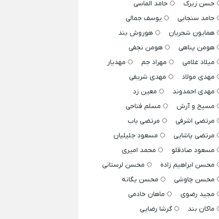
حسن زیرک
حامد الماسی
حامد سنجابی
یوسف جمالی
همایون شجریان
هوروش بند
هومن پناهی
هومن نجفی
میلاد غلامی
مهراد جم
مهدیار
مهدی مولاد
مهدی شریفی
مهدی احمدوند
معین زد
مسیح و آرش
مسلم فتاحی
مرتضی اشرفی
مرتضی باب
مرتضی پاشایی
مسعود جلیلیان
مسعود صادقلو
محمد امیری
محسن ابراهیم زاده
محسن لرستانی
محسن چاوشی
محسن یگانه
مجید رضوی
ماهان خادمی
ماکان بند
گرشا رضایی