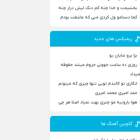
بخشیمت و خدا چته کم دنگ لیش درار چته
کجا دستامو ول کردی منی که عاشقت بودم
ریمیکس های جدید
بزا برو شایان یو
روزی ده ساعت جوونی حروم میشد حقوقه
میداد
انگاری تو کالبدم تویی تنها چیزی که میتونم
ممد امیری محمد امیری
هوا بارونیه مو چتری بهت نمیاد اصلا هر چی
گلچین آهنگ ها