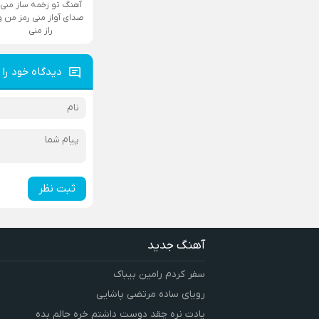
آهنگ تو زخمه ساز منی
صدای آواز منی رمز من و
راز منی
دیدگاه خود را 
ثبت نظر
آهنگ جدید
سفر کردم رامین بیباک
رویای ساده مرتضی پاشایی
یادت نره چقد دوست داشتم خره حالم بده