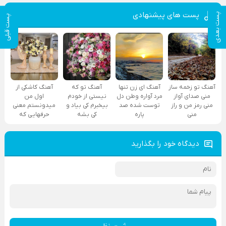
پست های پیشنهادی
پست بعدی
پست قبلی
آهنگ تو زخمه ساز
آهنگ ای زن تنها
آهنگ تو که
آهنگ کاشکی از
منی صدای آواز
مرد آواره وطن دل
نیستی از خودم
اول من
منی رمز من و راز
توست شده صد
بیخبرم کی بیاد و
میدونستم معنی
منی
پاره
کی بشه
حرفهایی که
دیدگاه خود را بگذارید