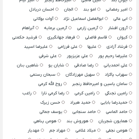
ایوان بند
امین فالجی
امیرحافظ رنجبر
امیر لیام
امیر رمضانی
امو بند
الجان
احسان دریادل
ابی عالی
ابوالفضل اسماعیل نژاد
آوات بوکانی
آرون افشار
آرمین زارعی
آرمین برمایه
آبراهام
کیوان
قاسم فاضلی
فرهاد جهانگیری
فرشید حکمتی
فرشاد آزادی
علیها
علی فرزامی
علیرضا اسپید
علیرضا رحیم پور
علی عزیزپور
علی شرفی
علی احمدیانی
رضا صادقی
شایان یو
شاهین بنان
سهراب پاکزاد
سهیل مهرزادگان
سبحان رستمی
سامان یاسین و امیرحافظ رنجبر
روح الله کرمی
رامین تجنگی
رامین کرمی
رضا کرمی تارا
راغب
حمیدرضا بابایی
حمید هیراد
حسن زیرک
حامد الماسی
حامد سنجابی
یوسف جمالی
همایون شجریان
هوروش بند
هومن پناهی
هومن نجفی
میلاد غلامی
مهراد جم
مهدیار