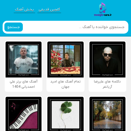
گلچین قدیمی
پخش آهنگ
جستجو
دکلمه های علیرضا
تمام آهنگ های امید
آهنگ های برتر علی
آریانفر
جهان
احمدیانی 1404