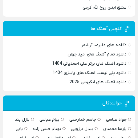
عشق ابدی روح الله کرمی
گلچین آهنگ ها
دکلمه های علیرضا آریانفر
دانلود تمام آهنگ های امید جهان
دانلود آهنگ های برتر علی احمدیانی 1404
دانلود پلی لیست آهنگ های پاییزی 1404
دانلود آهنگ های انگیزشی 2025
خوانندگان
جواد عباسی
جاسم خدارحمی
پیام عباسی
پازل بند
پارسا محمدی
بیدل برزویی
بهنام حسن زاده
بابی