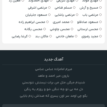
مهدی مولاد
مهدی شریفی
مهدی احمدوند
معین زد
مسیح و آرش
مسلم فتاحی
مرتضی اشرفی
مرتضی باب
مرتضی پاشایی
مسعود جلیلیان
مسعود صادقلو
محمد امیری
محسن ابراهیم زاده
محسن لرستانی
محسن چاوشی
محسن یگانه
مجید رضوی
ماهان خادمی
ماکان بند
گرشا رضایی
آهنگ جدید
میرم امامزاده عباس عباسی
بارون میر احمد و ماهد
شنیدم میگن مثل من برات نیستش نتونستی
دل مه بی تو چه تنگن شو و روزم یه رنگن
بگو چی اومد سر اون پسری که صداش زدم بابایی