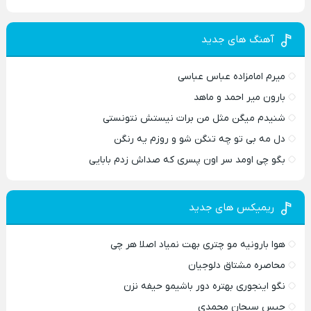
آهنگ های جدید
میرم امامزاده عباس عباسی
بارون میر احمد و ماهد
شنیدم میگن مثل من برات نیستش نتونستی
دل مه بی تو چه تنگن شو و روزم یه رنگن
بگو چی اومد سر اون پسری که صداش زدم بابایی
ریمیکس های جدید
هوا بارونیه مو چتری بهت نمیاد اصلا هر چی
محاصره مشتاق دلوجیان
نگو اینجوری بهتره دور باشیمو حیفه نزن
حبس سبحان محمدی