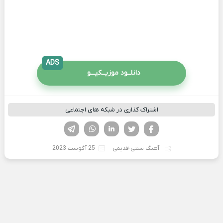
ADS
دانلــود موزیــکیـــو
اشتراک گذاری در شبکه های اجتماعی
فیسوک
تویتر
لینکدین
واتساپ
تلگرام
آهنگ سنتی-قدیمی
25 آگوست 2023