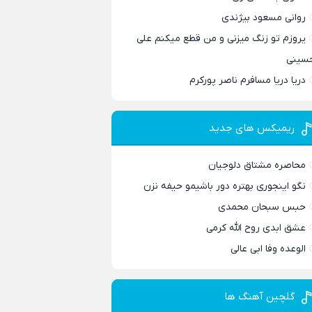
روانی مسعود بیژندی
یروزم تو زنگ میزنی و من قطع میکنم علی
سینی
دریا دریا مسافرم ناصر پورکرم
ریمیکس های جدید
محاصره مشتاق دلوجیان
نگو اینجوری بهتره دور باشیمو حیفه نزن
حبس سبحان محمدی
عشق ابدی روح الله کرمی
الوعده وفا ابی عالی
گلچین آهنگ ها