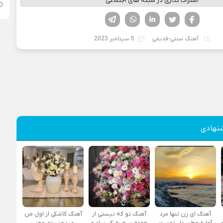
اشتراک گذاری در شبکه های اجتماعی
فیسوک
تویتر
لینکدین
واتساپ
تلگرام
آهنگ سنتی-قدیمی
5 سپتامبر 2023
نهادی
آهنگ ای زن تنها مرد
آهنگ تو که نیستی از
آهنگ کاشکی از اول من
آواره وطن دل توست
خودم بیخبرم کی بیاد و
میدونستم معنی