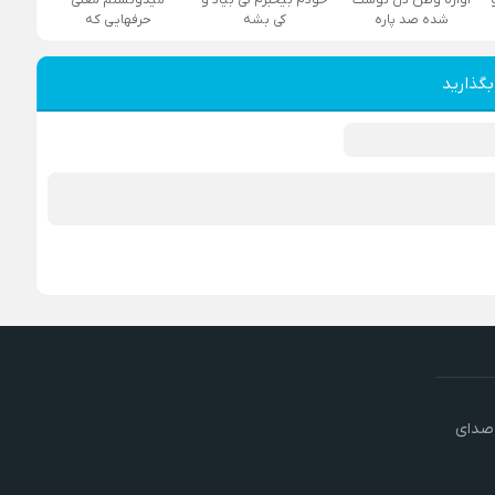
شده صد پاره
کی بشه
حرفهایی که
بگذارید
 صدای