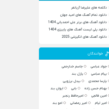
دکلمه های علیرضا آریانفر
دانلود تمام آهنگ های امید جهان
دانلود آهنگ های برتر علی احمدیانی 1404
دانلود پلی لیست آهنگ های پاییزی 1404
دانلود آهنگ های انگیزشی 2025
خوانندگان
جواد عباسی
جاسم خدارحمی
پیام عباسی
پازل بند
پارسا محمدی
بیدل برزویی
بهنام حسن زاده
بابی
ایوان بند
امین فالجی
امیرحافظ رنجبر
امیر لیام
امیر رمضانی
امو بند