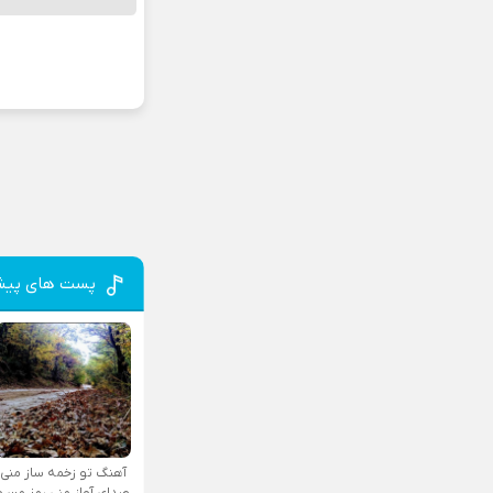
پست های پیش
آهنگ تو زخمه ساز منی
صدای آواز منی رمز من و