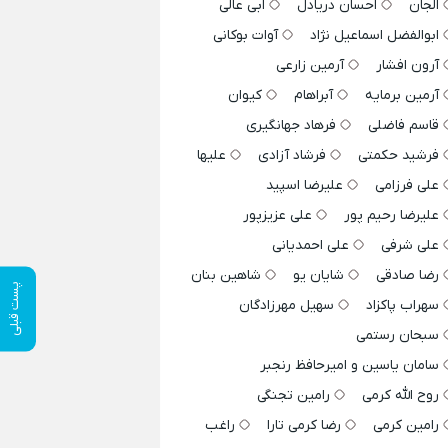
الجان
احسان دریادل
ابی عالی
ابوالفضل اسماعیل نژاد
آوات بوکانی
آرون افشار
آرمین زارعی
آرمین برمایه
آبراهام
کیوان
قاسم فاضلی
فرهاد جهانگیری
فرشید حکمتی
فرشاد آزادی
علیها
علی فرزامی
علیرضا اسپید
علیرضا رحیم پور
علی عزیزپور
علی شرفی
علی احمدیانی
رضا صادقی
شایان یو
شاهین بنان
پست قبلی
سهراب پاکزاد
سهیل مهرزادگان
سبحان رستمی
سامان یاسین و امیرحافظ رنجبر
روح الله کرمی
رامین تجنگی
رامین کرمی
رضا کرمی تارا
راغب