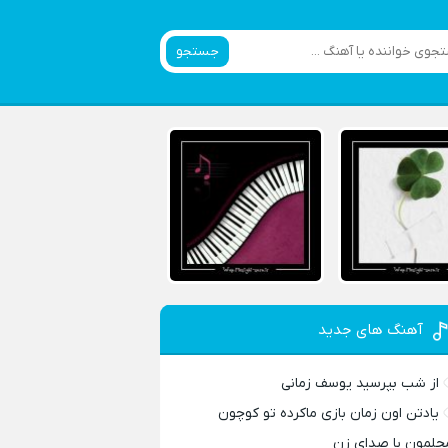
جستجو
آهنگ های جدید
از شب بپرسید یوسف زمانی
یادتن اون زمان بازی ماکرده تو کوچون
حلمون با صدای زن