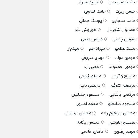
حمیدرضا بابایی
حمید هیراد
حسن زیرک
حامد الماسی
حامد سنجابی
یوسف جمالی
همایون شجریان
هوروش بند
هومن پناهی
هومن نجفی
میلاد غلامی
مهراد جم
مهدیار
مهدی مولاد
مهدی شریفی
مهدی احمدوند
معین زد
مسیح و آرش
مسلم فتاحی
مرتضی اشرفی
مرتضی باب
مرتضی پاشایی
مسعود جلیلیان
مسعود صادقلو
محمد امیری
محسن ابراهیم زاده
محسن لرستانی
محسن چاوشی
محسن یگانه
مجید رضوی
ماهان خادمی