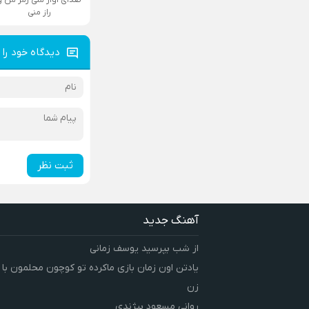
راز منی
دیدگاه خود را 
ثبت نظر
آهنگ جدید
از شب بپرسید یوسف زمانی
یادتن اون زمان بازی ماکرده تو کوچون محلمون با
زن
روانی مسعود بیژندی