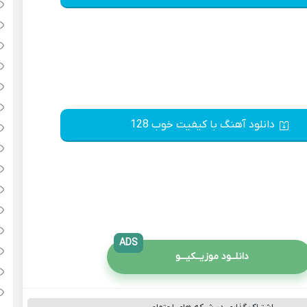
دانلود آهنگ با کیفیت خوب 128
ADS
دانلــود موزیــکیـــو