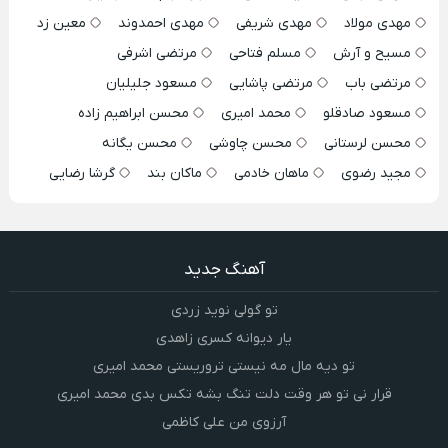
مهدی مولاد
مهدی شریفی
مهدی احمدوند
معین زد
مسیح و آرش
مسلم فتاحی
مرتضی اشرفی
مرتضی باب
مرتضی پاشایی
مسعود جلیلیان
مسعود صادقلو
محمد امیری
محسن ابراهیم زاده
محسن لرستانی
محسن چاوشی
محسن یگانه
مجید رضوی
ماهان خادمی
ماکان بند
گرشا رضایی
آهنگ جدید
تو گولی نوید زردی
یار دیوانه کسری زاهدی
تو دیه مال مه نیستی تروریستی محمد امیری
قرار نی تو هر وقت دلت تنگ بشه تکس بدی محمد امیری
آرزوی من علی کاظمی