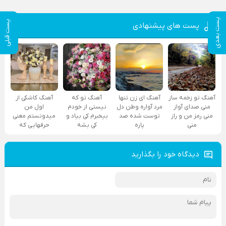
پست بعدی
پست قبلی
پست های پیشنهادی
آهنگ تو زخمه ساز
آهنگ ای زن تنها
آهنگ تو که
آهنگ کاشکی از
منی صدای آواز
مرد آواره وطن دل
نیستی از خودم
اول من
منی رمز من و راز
توست شده صد
بیخبرم کی بیاد و
میدونستم معنی
منی
پاره
کی بشه
حرفهایی که
دیدگاه خود را بگذارید