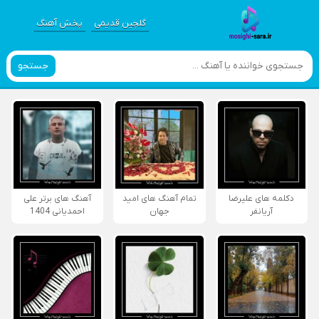
گلچین قدیمی
پخش آهنگ
جستجو
دکلمه های علیرضا
تمام آهنگ های امید
آهنگ های برتر علی
آریانفر
جهان
احمدیانی 1404