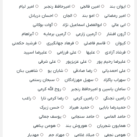
ایوان بند
امین فالجی
امیرحافظ رنجبر
امیر لیام
امیر رمضانی
امو بند
الجان
احسان دریادل
ابی عالی
ابوالفضل اسماعیل نژاد
آوات بوکانی
آرون افشار
آرمین زارعی
آرمین برمایه
آبراهام
کیوان
قاسم فاضلی
فرهاد جهانگیری
فرشید حکمتی
فرشاد آزادی
علیها
علی فرزامی
علیرضا اسپید
علیرضا رحیم پور
علی عزیزپور
علی شرفی
علی احمدیانی
رضا صادقی
شایان یو
شاهین بنان
سهراب پاکزاد
سهیل مهرزادگان
سبحان رستمی
سامان یاسین و امیرحافظ رنجبر
روح الله کرمی
رامین تجنگی
رامین کرمی
رضا کرمی تارا
راغب
حمیدرضا بابایی
حمید هیراد
حسن زیرک
حامد الماسی
حامد سنجابی
یوسف جمالی
همایون شجریان
هوروش بند
هومن پناهی
هومن نجفی
میلاد غلامی
مهراد جم
مهدیار