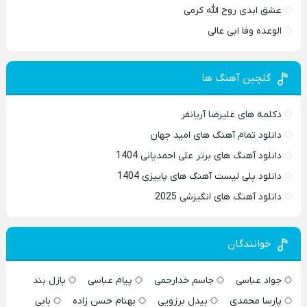
عشق ابدی روح الله کرمی
الوعده وفا ابی عالی
گلچین آهنگ ها
دکلمه های علیرضا آریانفر
دانلود تمام آهنگ های امید جهان
دانلود آهنگ های برتر علی احمدیانی 1404
دانلود پلی لیست آهنگ های پاییزی 1404
دانلود آهنگ های انگیزشی 2025
خوانندگان
جواد عباسی
جاسم خدارحمی
پیام عباسی
پازل بند
پارسا محمدی
بیدل برزویی
بهنام حسن زاده
بابی