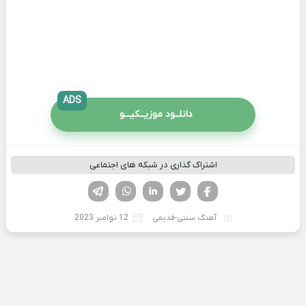
ADS
دانلــود موزیــکیـــو
اشتراک گذاری در شبکه های اجتماعی
فیسوک
تویتر
لینکدین
واتساپ
تلگرام
آهنگ سنتی-قدیمی
12 نوامبر 2023