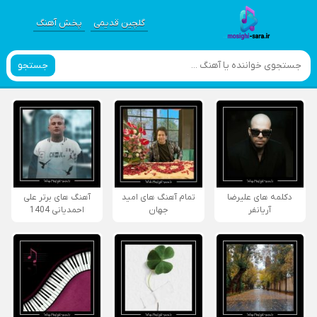
گلچین قدیمی
پخش آهنگ
جستجو
دکلمه های علیرضا
تمام آهنگ های امید
آهنگ های برتر علی
آریانفر
جهان
احمدیانی 1404