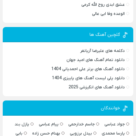
عشق ابدی روح الله کرمی
الوعده وفا ابی عالی
گلچین آهنگ ها
دکلمه های علیرضا آریانفر
دانلود تمام آهنگ های امید جهان
دانلود آهنگ های برتر علی احمدیانی 1404
دانلود پلی لیست آهنگ های پاییزی 1404
دانلود آهنگ های انگیزشی 2025
خوانندگان
جواد عباسی
جاسم خدارحمی
پیام عباسی
پازل بند
پارسا محمدی
بیدل برزویی
بهنام حسن زاده
بابی