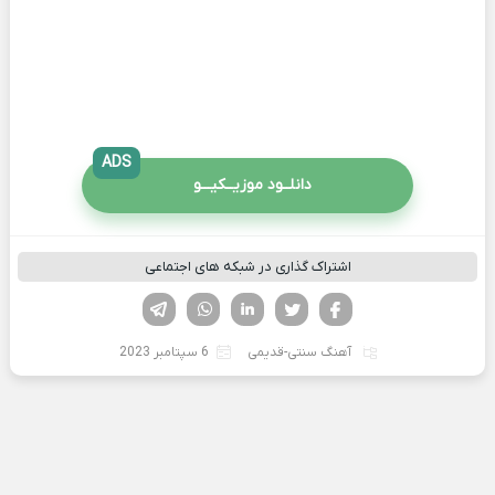
ADS
دانلــود موزیــکیـــو
اشتراک گذاری در شبکه های اجتماعی
فیسوک
تویتر
لینکدین
واتساپ
تلگرام
آهنگ سنتی-قدیمی
6 سپتامبر 2023