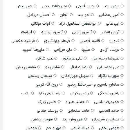
ایوان بند
امین فالجی
امیرحافظ رنجبر
امیر لیام
امیر رمضانی
امو بند
الجان
احسان دریادل
ابی عالی
ابوالفضل اسماعیل نژاد
آوات بوکانی
آرون افشار
آرمین زارعی
آرمین برمایه
آبراهام
کیوان
قاسم فاضلی
فرهاد جهانگیری
فرشید حکمتی
فرشاد آزادی
علیها
علی فرزامی
علیرضا اسپید
علیرضا رحیم پور
علی عزیزپور
علی شرفی
علی احمدیانی
رضا صادقی
شایان یو
شاهین بنان
سهراب پاکزاد
سهیل مهرزادگان
سبحان رستمی
سامان یاسین و امیرحافظ رنجبر
روح الله کرمی
رامین تجنگی
رامین کرمی
رضا کرمی تارا
راغب
حمیدرضا بابایی
حمید هیراد
حسن زیرک
حامد الماسی
حامد سنجابی
یوسف جمالی
همایون شجریان
هوروش بند
هومن پناهی
هومن نجفی
میلاد غلامی
مهراد جم
مهدیار