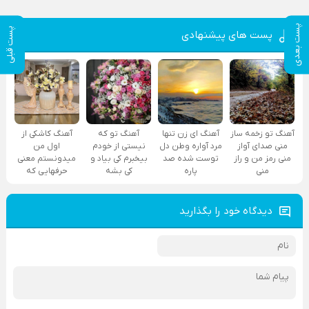
پست بعدی
پست قبلی
پست های پیشنهادی
آهنگ تو زخمه ساز
آهنگ ای زن تنها
آهنگ تو که
آهنگ کاشکی از
منی صدای آواز
مرد آواره وطن دل
نیستی از خودم
اول من
منی رمز من و راز
توست شده صد
بیخبرم کی بیاد و
میدونستم معنی
منی
پاره
کی بشه
حرفهایی که
دیدگاه خود را بگذارید