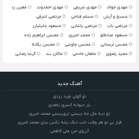
مهدی مولاد
مهدی شریفی
مهدی احمدوند
معین زد
مسیح و آرش
مسلم فتاحی
مرتضی اشرفی
مرتضی باب
مرتضی پاشایی
مسعود جلیلیان
مسعود صادقلو
محمد امیری
محسن ابراهیم زاده
محسن لرستانی
محسن چاوشی
محسن یگانه
مجید رضوی
ماهان خادمی
ماکان بند
گرشا رضایی
آهنگ جدید
تو گولی نوید زردی
یار دیوانه کسری زاهدی
تو دیه مال مه نیستی تروریستی محمد امیری
قرار نی تو هر وقت دلت تنگ بشه تکس بدی محمد امیری
آرزوی من علی کاظمی