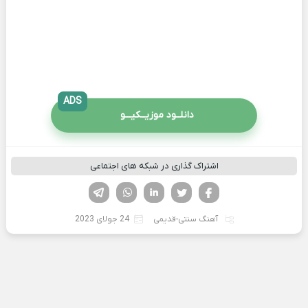
ADS
دانلــود موزیــکیـــو
اشتراک گذاری در شبکه های اجتماعی
فیسوک
تویتر
لینکدین
واتساپ
تلگرام
آهنگ سنتی-قدیمی
24 جولای 2023