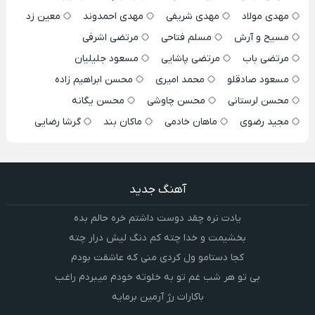
مهدی مولاد
مهدی شریفی
مهدی احمدوند
معین زد
مسیح و آرش
مسلم فتاحی
مرتضی اشرفی
مرتضی باب
مرتضی پاشایی
مسعود جلیلیان
مسعود صادقلو
محمد امیری
محسن ابراهیم زاده
محسن لرستانی
محسن چاوشی
محسن یگانه
مجید رضوی
ماهان خادمی
ماکان بند
گرشا رضایی
آهنگ جدید
یادت نره چقد دوست داشتم خره حالم بده
بخشیمت و خدا چته کم دنگ لیش درار چته
کجا دستامو ول کردی منی که عاشقت بودم
بی تو هر شب غم تو به خلوته خودم میبردم راغب
باکارات رژ آرمین برمایه