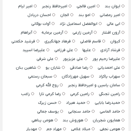
ایوان بند
امین فالجی
امیرحافظ رنجبر
امیر لیام
امیر رمضانی
امو بند
الجان
احسان دریادل
ابی عالی
ابوالفضل اسماعیل نژاد
آوات بوکانی
آرون افشار
آرمین زارعی
آرمین برمایه
آبراهام
کیوان
قاسم فاضلی
فرهاد جهانگیری
فرشید حکمتی
فرشاد آزادی
علیها
علی فرزامی
علیرضا اسپید
علیرضا رحیم پور
علی عزیزپور
علی شرفی
علی احمدیانی
رضا صادقی
شایان یو
شاهین بنان
سهراب پاکزاد
سهیل مهرزادگان
سبحان رستمی
سامان یاسین و امیرحافظ رنجبر
روح الله کرمی
رامین تجنگی
رامین کرمی
رضا کرمی تارا
راغب
حمیدرضا بابایی
حمید هیراد
حسن زیرک
حامد الماسی
حامد سنجابی
یوسف جمالی
همایون شجریان
هوروش بند
هومن پناهی
هومن نجفی
میلاد غلامی
مهراد جم
مهدیار