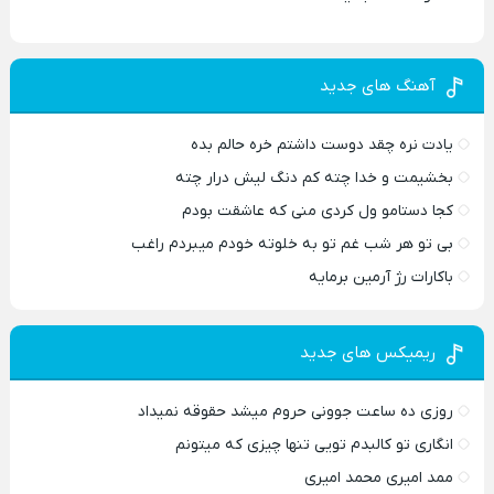
آهنگ های جدید
یادت نره چقد دوست داشتم خره حالم بده
بخشیمت و خدا چته کم دنگ لیش درار چته
کجا دستامو ول کردی منی که عاشقت بودم
بی تو هر شب غم تو به خلوته خودم میبردم راغب
باکارات رژ آرمین برمایه
ریمیکس های جدید
روزی ده ساعت جوونی حروم میشد حقوقه نمیداد
انگاری تو کالبدم تویی تنها چیزی که میتونم
ممد امیری محمد امیری