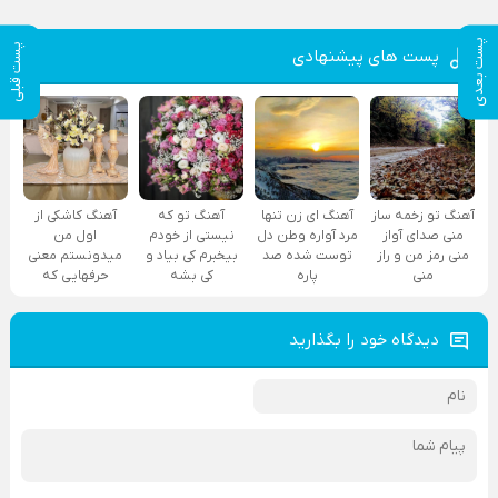
پست بعدی
پست قبلی
پست های پیشنهادی
آهنگ تو زخمه ساز
آهنگ ای زن تنها
آهنگ تو که
آهنگ کاشکی از
منی صدای آواز
مرد آواره وطن دل
نیستی از خودم
اول من
منی رمز من و راز
توست شده صد
بیخبرم کی بیاد و
میدونستم معنی
منی
پاره
کی بشه
حرفهایی که
دیدگاه خود را بگذارید