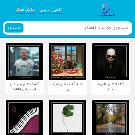
گلچین قدیمی
پخش آهنگ
جستجو
دکلمه های علیرضا
تمام آهنگ های امید
آهنگ های برتر علی
آریانفر
جهان
احمدیانی 1404