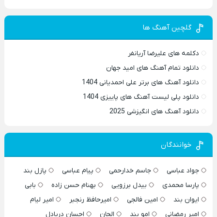
گلچین آهنگ ها
دکلمه های علیرضا آریانفر
دانلود تمام آهنگ های امید جهان
دانلود آهنگ های برتر علی احمدیانی 1404
دانلود پلی لیست آهنگ های پاییزی 1404
دانلود آهنگ های انگیزشی 2025
خوانندگان
جواد عباسی
جاسم خدارحمی
پیام عباسی
پازل بند
پارسا محمدی
بیدل برزویی
بهنام حسن زاده
بابی
ایوان بند
امین فالجی
امیرحافظ رنجبر
امیر لیام
امیر رمضانی
امو بند
الجان
احسان دریادل