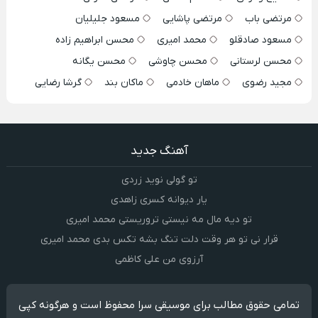
مرتضی باب
مرتضی پاشایی
مسعود جلیلیان
مسعود صادقلو
محمد امیری
محسن ابراهیم زاده
محسن لرستانی
محسن چاوشی
محسن یگانه
مجید رضوی
ماهان خادمی
ماکان بند
گرشا رضایی
آهنگ جدید
تو گولی نوید زردی
یار دیوانه کسری زاهدی
تو دیه مال مه نیستی تروریستی محمد امیری
قرار نی تو هر وقت دلت تنگ بشه تکس بدی محمد امیری
آرزوی من علی کاظمی
تمامی حقوق مطالب برای موسیقی سرا محفوظ است و هرگونه کپی