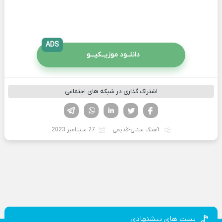
ADS
دانلــود موزیــکیـــو
اشتراک گذاری در شبکه های اجتماعی
فیسوک
تویتر
لینکدین
واتساپ
تلگرام
آهنگ سنتی-قدیمی
27 سپتامبر 2023
پست های پیشنهادی