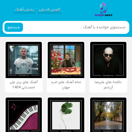
گلچین قدیمی
پخش آهنگ
جستجو
دکلمه های علیرضا
تمام آهنگ های امید
آهنگ های برتر علی
آریانفر
جهان
احمدیانی 1404