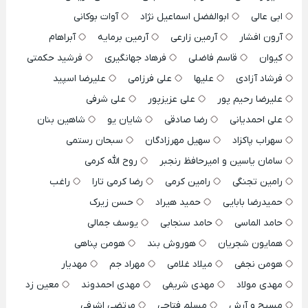
ابی عالی
ابوالفضل اسماعیل نژاد
آوات بوکانی
آرون افشار
آرمین زارعی
آرمین برمایه
آبراهام
کیوان
قاسم فاضلی
فرهاد جهانگیری
فرشید حکمتی
فرشاد آزادی
علیها
علی فرزامی
علیرضا اسپید
علیرضا رحیم پور
علی عزیزپور
علی شرفی
علی احمدیانی
رضا صادقی
شایان یو
شاهین بنان
سهراب پاکزاد
سهیل مهرزادگان
سبحان رستمی
سامان یاسین و امیرحافظ رنجبر
روح الله کرمی
رامین تجنگی
رامین کرمی
رضا کرمی تارا
راغب
حمیدرضا بابایی
حمید هیراد
حسن زیرک
حامد الماسی
حامد سنجابی
یوسف جمالی
همایون شجریان
هوروش بند
هومن پناهی
هومن نجفی
میلاد غلامی
مهراد جم
مهدیار
مهدی مولاد
مهدی شریفی
مهدی احمدوند
معین زد
مسیح و آرش
مسلم فتاحی
مرتضی اشرفی