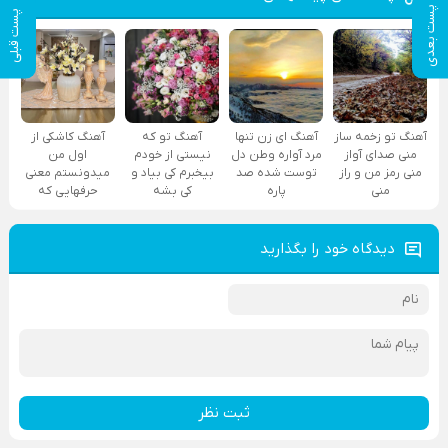
پست بعدی
پست قبلی
آهنگ تو زخمه ساز
آهنگ ای زن تنها
آهنگ تو که
آهنگ کاشکی از
منی صدای آواز
مرد آواره وطن دل
نیستی از خودم
اول من
منی رمز من و راز
توست شده صد
بیخبرم کی بیاد و
میدونستم معنی
منی
پاره
کی بشه
حرفهایی که
دیدگاه خود را بگذارید
ثبت نظر