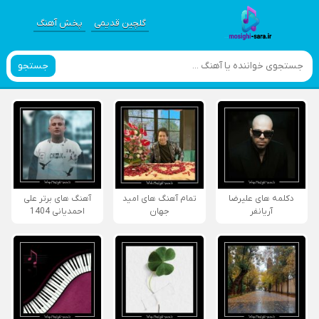
گلچین قدیمی
پخش آهنگ
جستجو
دکلمه های علیرضا
تمام آهنگ های امید
آهنگ های برتر علی
آریانفر
جهان
احمدیانی 1404