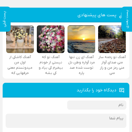
پست بعدی
پست قبلی
پست های پیشنهادی
آهنگ تو زخمه ساز
آهنگ ای زن تنها
آهنگ تو که
آهنگ کاشکی از
منی صدای آواز
مرد آواره وطن دل
نیستی از خودم
اول من
منی رمز من و راز
توست شده صد
بیخبرم کی بیاد و
میدونستم معنی
منی
پاره
کی بشه
حرفهایی که
دیدگاه خود را بگذارید