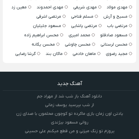
مهدی مولاد
مهدی شریفی
مهدی احمدوند
معین زد
مسیح و آرش
مسلم فتاحی
مرتضی اشرفی
مرتضی باب
مرتضی پاشایی
مسعود جلیلیان
مسعود صادقلو
محمد امیری
محسن ابراهیم زاده
محسن لرستانی
محسن چاوشی
محسن یگانه
مجید رضوی
ماهان خادمی
ماکان بند
گرشا رضایی
آهنگ جدید
دانلود آهنگ باز شب شد از مهراد جم
از شب بپرسید یوسف زمانی
یادتن اون زمان بازی ماکرده تو کوچون محلمون با صدای زن
روانی مسعود بیژندی
یروزم تو زنگ میزنی و من قطع میکنم علی حسینی