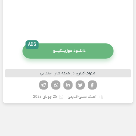
ADS
دانلــود موزیــکیـــو
اشتراک گذاری در شبکه های اجتماعی
فیسوک
تویتر
لینکدین
واتساپ
تلگرام
آهنگ سنتی-قدیمی
25 جولای 2023