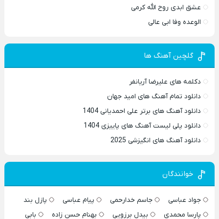
عشق ابدی روح الله کرمی
الوعده وفا ابی عالی
گلچین آهنگ ها
دکلمه های علیرضا آریانفر
دانلود تمام آهنگ های امید جهان
دانلود آهنگ های برتر علی احمدیانی 1404
دانلود پلی لیست آهنگ های پاییزی 1404
دانلود آهنگ های انگیزشی 2025
خوانندگان
جواد عباسی
جاسم خدارحمی
پیام عباسی
پازل بند
پارسا محمدی
بیدل برزویی
بهنام حسن زاده
بابی