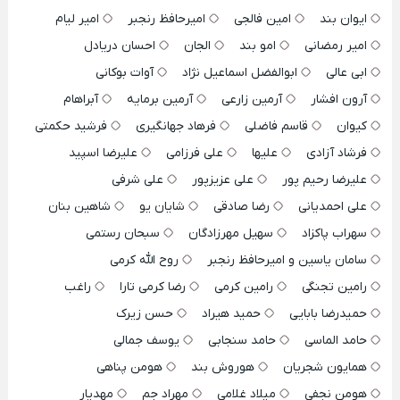
ایوان بند
امین فالجی
امیرحافظ رنجبر
امیر لیام
امیر رمضانی
امو بند
الجان
احسان دریادل
ابی عالی
ابوالفضل اسماعیل نژاد
آوات بوکانی
آرون افشار
آرمین زارعی
آرمین برمایه
آبراهام
کیوان
قاسم فاضلی
فرهاد جهانگیری
فرشید حکمتی
فرشاد آزادی
علیها
علی فرزامی
علیرضا اسپید
علیرضا رحیم پور
علی عزیزپور
علی شرفی
علی احمدیانی
رضا صادقی
شایان یو
شاهین بنان
سهراب پاکزاد
سهیل مهرزادگان
سبحان رستمی
سامان یاسین و امیرحافظ رنجبر
روح الله کرمی
رامین تجنگی
رامین کرمی
رضا کرمی تارا
راغب
حمیدرضا بابایی
حمید هیراد
حسن زیرک
حامد الماسی
حامد سنجابی
یوسف جمالی
همایون شجریان
هوروش بند
هومن پناهی
هومن نجفی
میلاد غلامی
مهراد جم
مهدیار