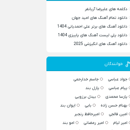
دکلمه های علیرضا آریانفر
دانلود تمام آهنگ های امید جهان
دانلود آهنگ های برتر علی احمدیانی 1404
دانلود پلی لیست آهنگ های پاییزی 1404
دانلود آهنگ های انگیزشی 2025
خوانندگان
جواد عباسی
جاسم خدارحمی
پیام عباسی
پازل بند
پارسا محمدی
بیدل برزویی
بهنام حسن زاده
بابی
ایوان بند
امین فالجی
امیرحافظ رنجبر
امیر لیام
امیر رمضانی
امو بند