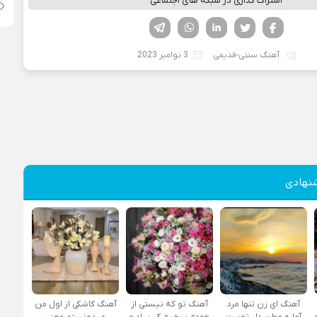
اشتراک گذاری در شبکه های اجتماعی
فیسوک
تویتر
لینکدین
واتساپ
تلگرام
آهنگ سنتی-قدیمی
3 نوامبر 2023
نهادی
آهنگ ای زن تنها مرد
آهنگ تو که نیستی از
آهنگ کاشکی از اول من
آواره وطن دل توست
خودم بیخبرم کی بیاد و
میدونستم معنی