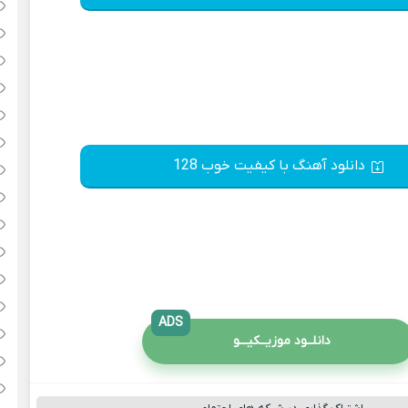
دانلود آهنگ با کیفیت خوب 128
ADS
دانلــود موزیــکیـــو