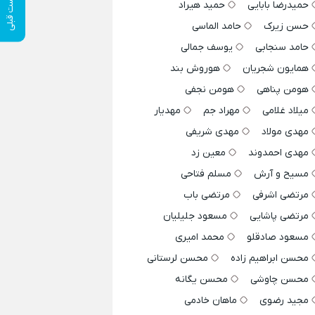
پست قبلی
حمیدرضا بابایی
حمید هیراد
حسن زیرک
حامد الماسی
حامد سنجابی
یوسف جمالی
همایون شجریان
هوروش بند
هومن پناهی
هومن نجفی
میلاد غلامی
مهراد جم
مهدیار
مهدی مولاد
مهدی شریفی
مهدی احمدوند
معین زد
مسیح و آرش
مسلم فتاحی
مرتضی اشرفی
مرتضی باب
مرتضی پاشایی
مسعود جلیلیان
مسعود صادقلو
محمد امیری
محسن ابراهیم زاده
محسن لرستانی
محسن چاوشی
محسن یگانه
مجید رضوی
ماهان خادمی