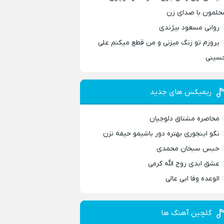
حلمون با صدای زن
روانی مسعود بیژندی
یروزم تو زنگ میزنی و من قطع میکنم علی
سینی
ریمیکس های جدید
محاصره مشتاق دلوجیان
نگو اینجوری بهتره دور باشیمو حیفه نزن
حبس سبحان محمدی
عشق ابدی روح الله کرمی
الوعده وفا ابی عالی
گلچین آهنگ ها