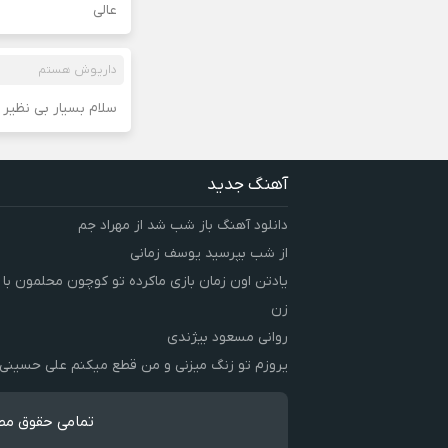
عالی
داریوش هستم
سلام بسیار بی نظیر و
آهنگ جدید
دانلود آهنگ باز شب شد از مهراد جم
از شب بپرسید یوسف زمانی
یادتن اون زمان بازی ماکرده تو کوچون محلمون با
زن
روانی مسعود بیژندی
یروزم تو زنگ میزنی و من قطع میکنم علی حسینی
تمامی حقوق مطا