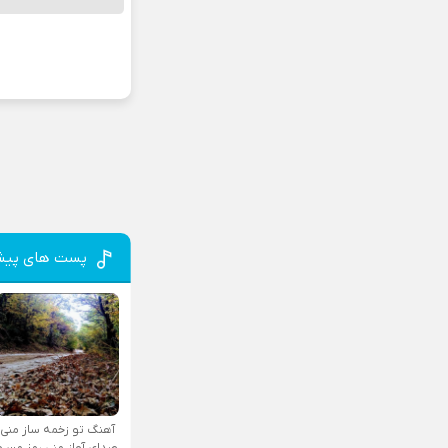
پست های پیش
آهنگ تو زخمه ساز منی
صدای آواز منی رمز من و