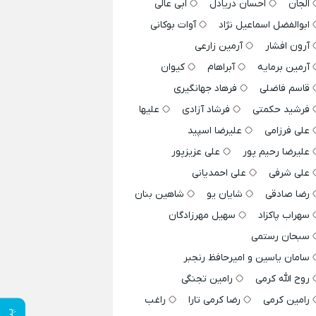
الجان
احسان دریادل
ابی عالی
ابوالفضل اسماعیل نژاد
آوات بوکانی
آرون افشار
آرمین زارعی
آرمین برمایه
آبراهام
کیوان
قاسم فاضلی
فرهاد جهانگیری
فرشید حکمتی
فرشاد آزادی
علیها
علی فرزامی
علیرضا اسپید
علیرضا رحیم پور
علی عزیزپور
علی شرفی
علی احمدیانی
رضا صادقی
شایان یو
شاهین بنان
سهراب پاکزاد
سهیل مهرزادگان
سبحان رستمی
سامان یاسین و امیرحافظ رنجبر
روح الله کرمی
رامین تجنگی
رامین کرمی
رضا کرمی تارا
راغب