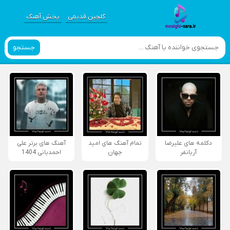
گلچین قدیمی
پخش آهنگ
جستجو
دکلمه های علیرضا
تمام آهنگ های امید
آهنگ های برتر علی
آریانفر
جهان
احمدیانی 1404