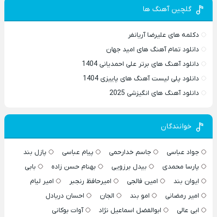
گلچین آهنگ ها
دکلمه های علیرضا آریانفر
دانلود تمام آهنگ های امید جهان
دانلود آهنگ های برتر علی احمدیانی 1404
دانلود پلی لیست آهنگ های پاییزی 1404
دانلود آهنگ های انگیزشی 2025
خوانندگان
جواد عباسی
جاسم خدارحمی
پیام عباسی
پازل بند
پارسا محمدی
بیدل برزویی
بهنام حسن زاده
بابی
ایوان بند
امین فالجی
امیرحافظ رنجبر
امیر لیام
امیر رمضانی
امو بند
الجان
احسان دریادل
ابی عالی
ابوالفضل اسماعیل نژاد
آوات بوکانی