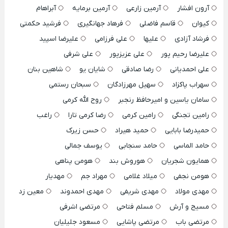
آرون افشار
آرمین زارعی
آرمین برمایه
آبراهام
کیوان
قاسم فاضلی
فرهاد جهانگیری
فرشید حکمتی
فرشاد آزادی
علیها
علی فرزامی
علیرضا اسپید
علیرضا رحیم پور
علی عزیزپور
علی شرفی
علی احمدیانی
رضا صادقی
شایان یو
شاهین بنان
سهراب پاکزاد
سهیل مهرزادگان
سبحان رستمی
سامان یاسین و امیرحافظ رنجبر
روح الله کرمی
رامین تجنگی
رامین کرمی
رضا کرمی تارا
راغب
حمیدرضا بابایی
حمید هیراد
حسن زیرک
حامد الماسی
حامد سنجابی
یوسف جمالی
همایون شجریان
هوروش بند
هومن پناهی
هومن نجفی
میلاد غلامی
مهراد جم
مهدیار
مهدی مولاد
مهدی شریفی
مهدی احمدوند
معین زد
مسیح و آرش
مسلم فتاحی
مرتضی اشرفی
مرتضی باب
مرتضی پاشایی
مسعود جلیلیان