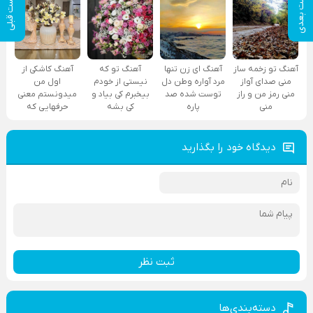
پست بعدی
پست قبلی
آهنگ تو زخمه ساز
آهنگ ای زن تنها
آهنگ تو که
آهنگ کاشکی از
منی صدای آواز
مرد آواره وطن دل
نیستی از خودم
اول من
منی رمز من و راز
توست شده صد
بیخبرم کی بیاد و
میدونستم معنی
منی
پاره
کی بشه
حرفهایی که
دیدگاه خود را بگذارید
ثبت نظر
دسته‌بندی‌ها