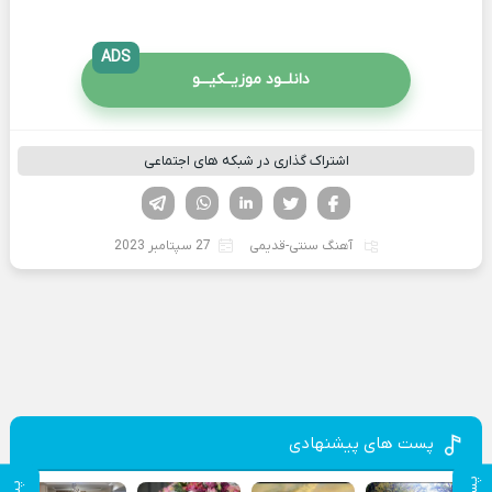
ADS
دانلــود موزیــکیـــو
اشتراک گذاری در شبکه های اجتماعی
فیسوک
تویتر
لینکدین
واتساپ
تلگرام
آهنگ سنتی-قدیمی
27 سپتامبر 2023
پست های پیشنهادی