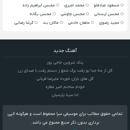
مسعود صادقلو
محمد امیری
محسن ابراهیم زاده
محسن لرستانی
محسن چاوشی
محسن یگانه
مجید رضوی
ماهان خادمی
ماکان بند
گرشا رضایی
آهنگ جدید
پتک شروین حاجی پور
گل از مه جدا بو رفت برگ شمع ز دستم رفت با صدای زن
گل های باران خورده علیرضا قربانی
خودم ساختم امیر مقاره
ادا سینا پارسیان
تمامی حقوق مطالب برای موسیقی سرا محفوظ است و هرگونه کپی
برداری بدون ذکر منبع ممنوع می باشد.