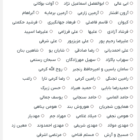
ابی عالی
ابوالفضل اسماعیل نژاد
آوات بوکانی
آرون افشار
آرمین زارعی
آرمین برمایه
آبراهام
کیوان
قاسم فاضلی
فرهاد جهانگیری
فرشید حکمتی
فرشاد آزادی
علیها
علی فرزامی
علیرضا اسپید
علیرضا رحیم پور
علی عزیزپور
علی شرفی
علی احمدیانی
رضا صادقی
شایان یو
شاهین بنان
سهراب پاکزاد
سهیل مهرزادگان
سبحان رستمی
سامان یاسین و امیرحافظ رنجبر
روح الله کرمی
رامین تجنگی
رامین کرمی
رضا کرمی تارا
راغب
حمیدرضا بابایی
حمید هیراد
حسن زیرک
حامد الماسی
حامد سنجابی
یوسف جمالی
همایون شجریان
هوروش بند
هومن پناهی
هومن نجفی
میلاد غلامی
مهراد جم
مهدیار
مهدی مولاد
مهدی شریفی
مهدی احمدوند
معین زد
مسیح و آرش
مسلم فتاحی
مرتضی اشرفی