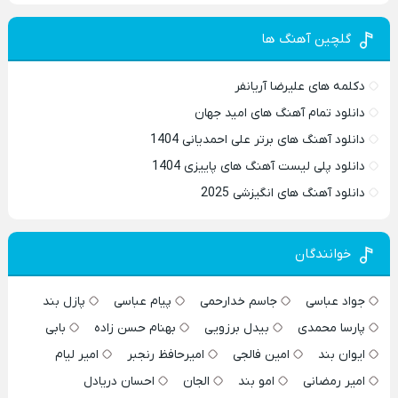
گلچین آهنگ ها
دکلمه های علیرضا آریانفر
دانلود تمام آهنگ های امید جهان
دانلود آهنگ های برتر علی احمدیانی 1404
دانلود پلی لیست آهنگ های پاییزی 1404
دانلود آهنگ های انگیزشی 2025
خوانندگان
جواد عباسی
جاسم خدارحمی
پیام عباسی
پازل بند
پارسا محمدی
بیدل برزویی
بهنام حسن زاده
بابی
ایوان بند
امین فالجی
امیرحافظ رنجبر
امیر لیام
امیر رمضانی
امو بند
الجان
احسان دریادل