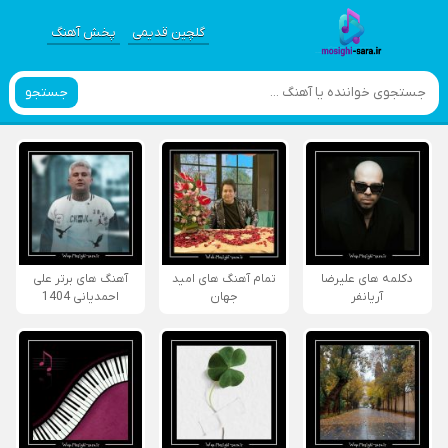
گلچین قدیمی
پخش آهنگ
جستجو
دکلمه های علیرضا
تمام آهنگ های امید
آهنگ های برتر علی
آریانفر
جهان
احمدیانی 1404