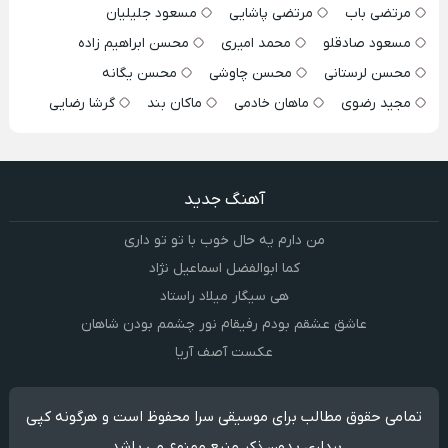
مرتضی باب
مرتضی پاشایی
مسعود جلیلیان
مسعود صادقلو
محمد امیری
محسن ابراهیم زاده
محسن لرستانی
محسن چاوشی
محسن یگانه
مجید رضوی
ماهان خادمی
ماکان بند
گرشا رضایی
آهنگ جدید
من دارم یه حال خوب با تو تو داری
کما ابوالفضل اسماعیل نژاد
هی سیگار میلاد راستاد
عاشق عشقم بودم رفیقام نور چشمم بودن شاهان
عکست آصف آریا
تمامی حقوق مطالب برای موسیقی سرا محفوظ است و هرگونه کپی
برداری بدون ذکر منبع ممنوع می باشد.