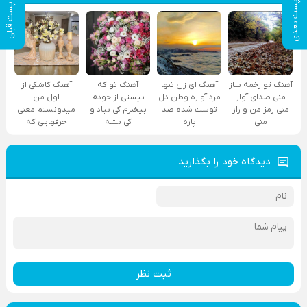
پست بعدی
پست قبلی
آهنگ تو زخمه ساز
آهنگ ای زن تنها
آهنگ تو که
آهنگ کاشکی از
منی صدای آواز
مرد آواره وطن دل
نیستی از خودم
اول من
منی رمز من و راز
توست شده صد
بیخبرم کی بیاد و
میدونستم معنی
منی
پاره
کی بشه
حرفهایی که
دیدگاه خود را بگذارید
ثبت نظر