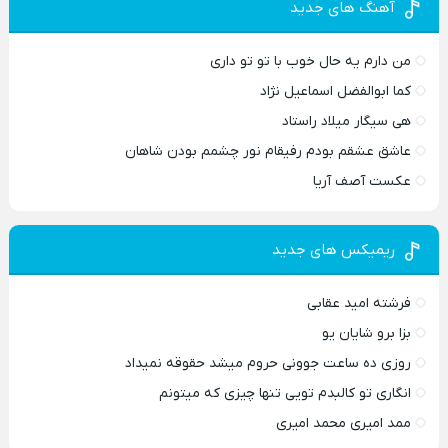
آهنگ های جدید
من دارم یه حال خوب با تو تو داری
کما ابوالفضل اسماعیل نژاد
هی سیگار میلاد راستاد
عاشق عشقم بودم رفیقام نور چشمم بودن شاهان
عکست آصف آریا
ریمیکس های جدید
فرشته امید عقابی
بزا برو شایان یو
روزی ده ساعت جوونی حروم میشد حقوقه نمیداد
انگاری تو کالبدم تویی تنها چیزی که میتونم
ممد امیری محمد امیری