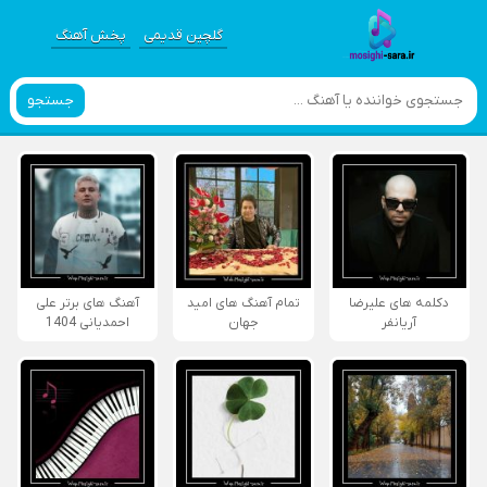
گلچین قدیمی
پخش آهنگ
جستجو
دکلمه های علیرضا
تمام آهنگ های امید
آهنگ های برتر علی
آریانفر
جهان
احمدیانی 1404