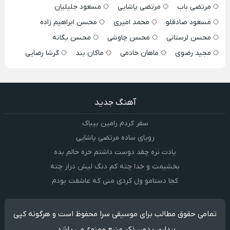
مرتضی باب
مرتضی پاشایی
مسعود جلیلیان
مسعود صادقلو
محمد امیری
محسن ابراهیم زاده
محسن لرستانی
محسن چاوشی
محسن یگانه
مجید رضوی
ماهان خادمی
ماکان بند
گرشا رضایی
آهنگ جدید
سفر کردم رامین بیباک
رویای ساده مرتضی پاشایی
یادت نره چقد دوست داشتم خره حالم بده
بخشیمت و خدا چته کم دنگ لیش درار چته
کجا دستامو ول کردی منی که عاشقت بودم
تمامی حقوق مطالب برای موسیقی سرا محفوظ است و هرگونه کپی
برداری بدون ذکر منبع ممنوع می باشد.