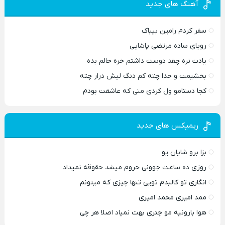
آهنگ های جدید
سفر کردم رامین بیباک
رویای ساده مرتضی پاشایی
یادت نره چقد دوست داشتم خره حالم بده
بخشیمت و خدا چته کم دنگ لیش درار چته
کجا دستامو ول کردی منی که عاشقت بودم
ریمیکس های جدید
بزا برو شایان یو
روزی ده ساعت جوونی حروم میشد حقوقه نمیداد
انگاری تو کالبدم تویی تنها چیزی که میتونم
ممد امیری محمد امیری
هوا بارونیه مو چتری بهت نمیاد اصلا هر چی