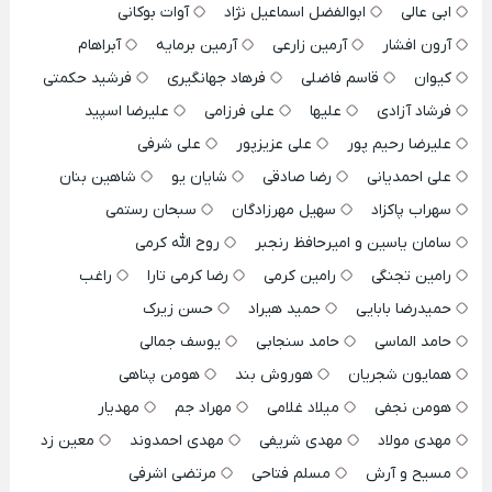
ابی عالی
ابوالفضل اسماعیل نژاد
آوات بوکانی
آرون افشار
آرمین زارعی
آرمین برمایه
آبراهام
کیوان
قاسم فاضلی
فرهاد جهانگیری
فرشید حکمتی
فرشاد آزادی
علیها
علی فرزامی
علیرضا اسپید
علیرضا رحیم پور
علی عزیزپور
علی شرفی
علی احمدیانی
رضا صادقی
شایان یو
شاهین بنان
سهراب پاکزاد
سهیل مهرزادگان
سبحان رستمی
سامان یاسین و امیرحافظ رنجبر
روح الله کرمی
رامین تجنگی
رامین کرمی
رضا کرمی تارا
راغب
حمیدرضا بابایی
حمید هیراد
حسن زیرک
حامد الماسی
حامد سنجابی
یوسف جمالی
همایون شجریان
هوروش بند
هومن پناهی
هومن نجفی
میلاد غلامی
مهراد جم
مهدیار
مهدی مولاد
مهدی شریفی
مهدی احمدوند
معین زد
مسیح و آرش
مسلم فتاحی
مرتضی اشرفی