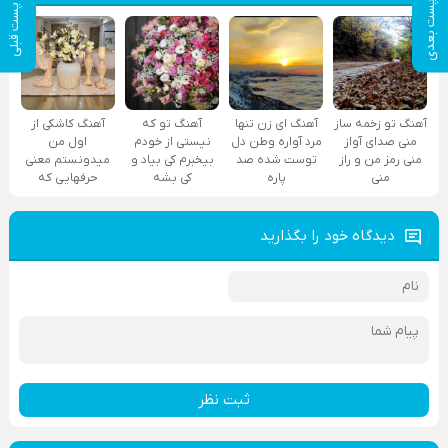
پست بعدی
پست قبلی
آهنگ تو زخمه ساز
آهنگ ای زن تنها
آهنگ تو که
آهنگ کاشکی از
منی صدای آواز
مرد آواره وطن دل
نیستی از خودم
اول من
منی رمز من و راز
توست شده صد
بیخبرم کی بیاد و
میدونستم معنی
منی
پاره
کی بشه
حرفهایی که
دیدگاه خود را بگذارید
ثبت نظر