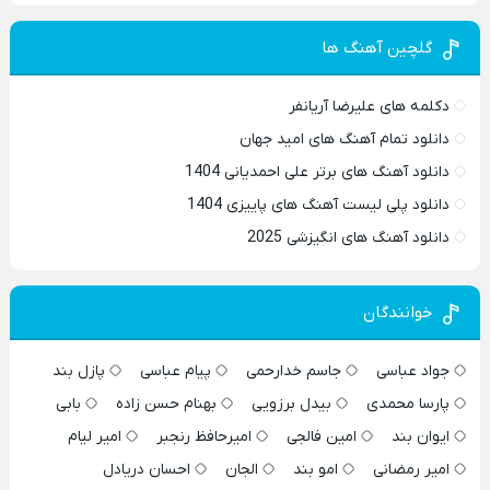
گلچین آهنگ ها
دکلمه های علیرضا آریانفر
دانلود تمام آهنگ های امید جهان
دانلود آهنگ های برتر علی احمدیانی 1404
دانلود پلی لیست آهنگ های پاییزی 1404
دانلود آهنگ های انگیزشی 2025
خوانندگان
جواد عباسی
جاسم خدارحمی
پیام عباسی
پازل بند
پارسا محمدی
بیدل برزویی
بهنام حسن زاده
بابی
ایوان بند
امین فالجی
امیرحافظ رنجبر
امیر لیام
امیر رمضانی
امو بند
الجان
احسان دریادل