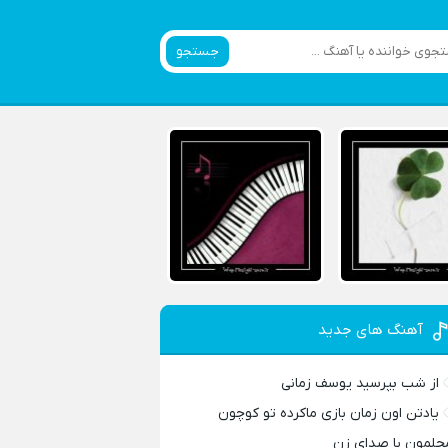
جستجو
آهنگ های جدید
از شب بپرسید یوسف زمانی
یادتن اون زمان بازی ماکرده تو کوچون
حلمون با صدای زن