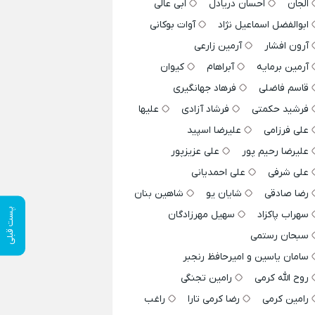
الجان
احسان دریادل
ابی عالی
ابوالفضل اسماعیل نژاد
آوات بوکانی
آرون افشار
آرمین زارعی
آرمین برمایه
آبراهام
کیوان
قاسم فاضلی
فرهاد جهانگیری
فرشید حکمتی
فرشاد آزادی
علیها
علی فرزامی
علیرضا اسپید
علیرضا رحیم پور
علی عزیزپور
علی شرفی
علی احمدیانی
رضا صادقی
شایان یو
شاهین بنان
پست قبلی
سهراب پاکزاد
سهیل مهرزادگان
سبحان رستمی
سامان یاسین و امیرحافظ رنجبر
روح الله کرمی
رامین تجنگی
رامین کرمی
رضا کرمی تارا
راغب