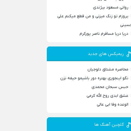
روانی مسعود بیژندی
یروزم تو زنگ میزنی و من قطع میکنم علی
سینی
دریا دریا مسافرم ناصر پورکرم
ریمیکس های جدید
محاصره مشتاق دلوجیان
نگو اینجوری بهتره دور باشیمو حیفه نزن
حبس سبحان محمدی
عشق ابدی روح الله کرمی
الوعده وفا ابی عالی
گلچین آهنگ ها