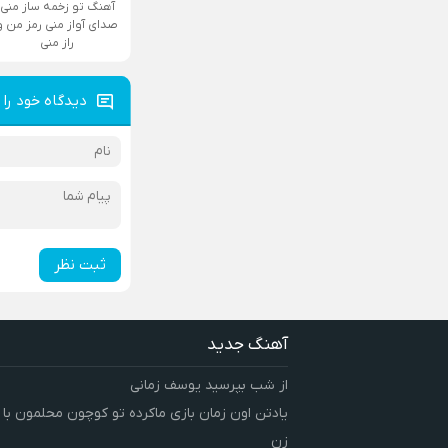
آهنگ تو زخمه ساز منی
صدای آواز منی رمز من و
راز منی
دیدگاه خود را 
ثبت نظر
آهنگ جدید
از شب بپرسید یوسف زمانی
یادتن اون زمان بازی ماکرده تو کوچون محلمون با
زن