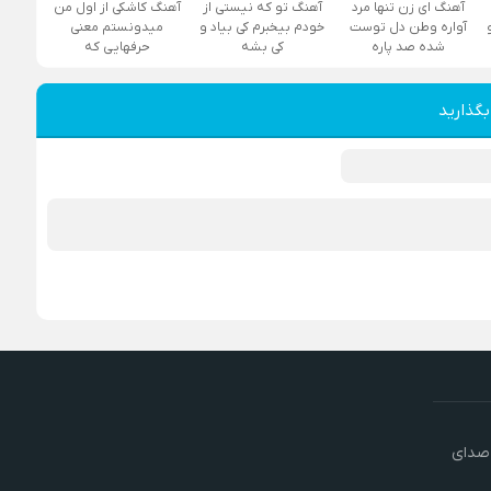
آهنگ ای زن تنها مرد
آهنگ تو که نیستی از
آهنگ کاشکی از اول من
آواره وطن دل توست
خودم بیخبرم کی بیاد و
میدونستم معنی
شده صد پاره
کی بشه
حرفهایی که
بگذارید
 صدای