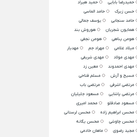
حمیدرضا بابایی
حمید هیراد
حسن زیرک
حامد الماسی
حامد سنجابی
یوسف جمالی
همایون شجریان
هوروش بند
هومن پناهی
هومن نجفی
میلاد غلامی
مهراد جم
مهدیار
مهدی مولاد
مهدی شریفی
مهدی احمدوند
معین زد
مسیح و آرش
مسلم فتاحی
مرتضی اشرفی
مرتضی باب
مرتضی پاشایی
مسعود جلیلیان
مسعود صادقلو
محمد امیری
محسن ابراهیم زاده
محسن لرستانی
محسن چاوشی
محسن یگانه
مجید رضوی
ماهان خادمی