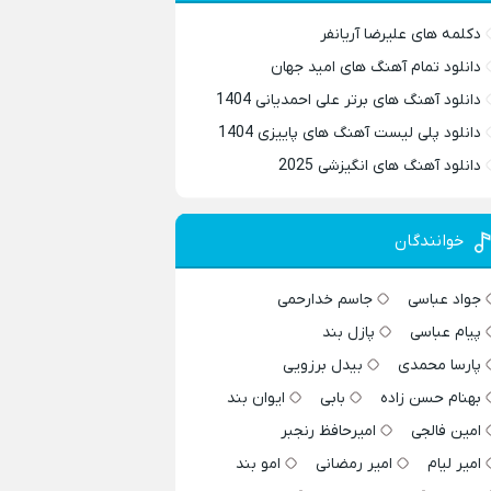
دکلمه های علیرضا آریانفر
دانلود تمام آهنگ های امید جهان
دانلود آهنگ های برتر علی احمدیانی 1404
دانلود پلی لیست آهنگ های پاییزی 1404
دانلود آهنگ های انگیزشی 2025
خوانندگان
جواد عباسی
جاسم خدارحمی
پیام عباسی
پازل بند
پارسا محمدی
بیدل برزویی
بهنام حسن زاده
بابی
ایوان بند
امین فالجی
امیرحافظ رنجبر
امیر لیام
امیر رمضانی
امو بند