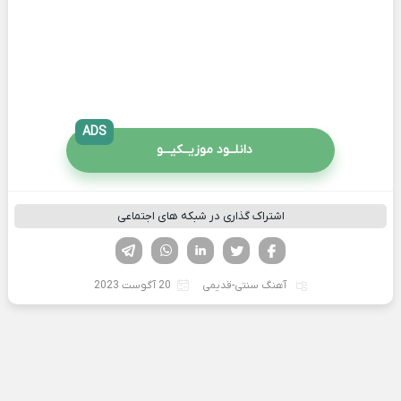
ADS
دانلــود موزیــکیـــو
اشتراک گذاری در شبکه های اجتماعی
فیسوک
تویتر
لینکدین
واتساپ
تلگرام
آهنگ سنتی-قدیمی
20 آگوست 2023