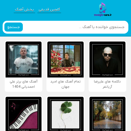
گلچین قدیمی
پخش آهنگ
جستجو
دکلمه های علیرضا
تمام آهنگ های امید
آهنگ های برتر علی
آریانفر
جهان
احمدیانی 1404