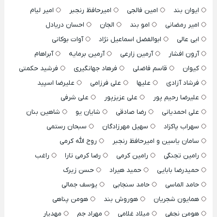
ایوان بند
امین فالجی
امیرحافظ رنجبر
امیر لیام
امیر رمضانی
امو بند
الجان
احسان دریادل
ابی عالی
ابوالفضل اسماعیل نژاد
آوات بوکانی
آرون افشار
آرمین زارعی
آرمین برمایه
آبراهام
کیوان
قاسم فاضلی
فرهاد جهانگیری
فرشید حکمتی
فرشاد آزادی
علیها
علی فرزامی
علیرضا اسپید
علیرضا رحیم پور
علی عزیزپور
علی شرفی
علی احمدیانی
رضا صادقی
شایان یو
شاهین بنان
سهراب پاکزاد
سهیل مهرزادگان
سبحان رستمی
سامان یاسین و امیرحافظ رنجبر
روح الله کرمی
رامین تجنگی
رامین کرمی
رضا کرمی تارا
راغب
حمیدرضا بابایی
حمید هیراد
حسن زیرک
حامد الماسی
حامد سنجابی
یوسف جمالی
همایون شجریان
هوروش بند
هومن پناهی
هومن نجفی
میلاد غلامی
مهراد جم
مهدیار