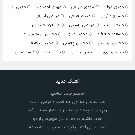
مهدی مولاد
مهدی شریفی
مهدی احمدوند
معین زد
مسیح و آرش
مسلم فتاحی
مرتضی اشرفی
مرتضی باب
مرتضی پاشایی
مسعود جلیلیان
مسعود صادقلو
محمد امیری
محسن ابراهیم زاده
محسن لرستانی
محسن چاوشی
محسن یگانه
مجید رضوی
ماهان خادمی
ماکان بند
گرشا رضایی
آهنگ جدید
محضر حامد الماسی
اصلا به من چه اون چه قصد و غرضی داشت
بهم حال نمیده هیجا به جز خونه از همه ی آدما
حیف داشتم بد به تو نیاز سهم من از تو
انقدر خوبی آدم میگیره حرصش ازت نه دیگه