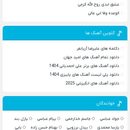
عشق ابدی روح الله کرمی
الوعده وفا ابی عالی
گلچین آهنگ ها
دکلمه های علیرضا آریانفر
دانلود تمام آهنگ های امید جهان
دانلود آهنگ های برتر علی احمدیانی 1404
دانلود پلی لیست آهنگ های پاییزی 1404
دانلود آهنگ های انگیزشی 2025
خوانندگان
جواد عباسی
جاسم خدارحمی
پیام عباسی
پازل بند
پارسا محمدی
بیدل برزویی
بهنام حسن زاده
بابی