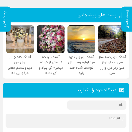
پست بعدی
پست قبلی
پست های پیشنهادی
آهنگ تو زخمه ساز
آهنگ ای زن تنها
آهنگ تو که
آهنگ کاشکی از
منی صدای آواز
مرد آواره وطن دل
نیستی از خودم
اول من
منی رمز من و راز
توست شده صد
بیخبرم کی بیاد و
میدونستم معنی
منی
پاره
کی بشه
حرفهایی که
دیدگاه خود را بگذارید