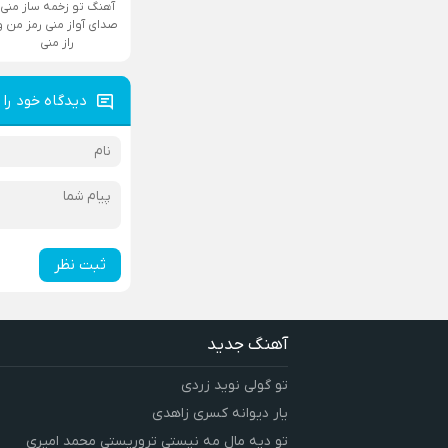
آهنگ تو زخمه ساز منی
صدای آواز منی رمز من و
راز منی
دیدگاه خود را 
ثبت نظر
آهنگ جدید
تو گولی نوید زردی
یار دیوانه کسری زاهدی
تو دیه مال مه نیستی تروریستی محمد امیری