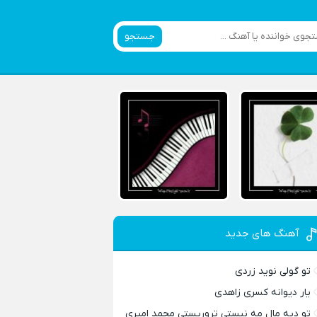
جستجو
آهنگ های جدید
تو گولی نوید زردی
یار دیوانه کسری زاهدی
تو دیه مال مه نیستی تروریستی محمد امیری