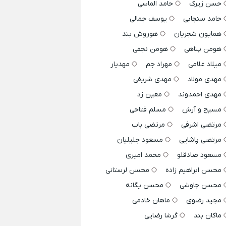
حسن زیرک
حامد الماسی
حامد سنجابی
یوسف جمالی
همایون شجریان
هوروش بند
هومن پناهی
هومن نجفی
میلاد غلامی
مهراد جم
مهدیار
مهدی مولاد
مهدی شریفی
مهدی احمدوند
معین زد
مسیح و آرش
مسلم فتاحی
مرتضی اشرفی
مرتضی باب
مرتضی پاشایی
مسعود جلیلیان
مسعود صادقلو
محمد امیری
محسن ابراهیم زاده
محسن لرستانی
محسن چاوشی
محسن یگانه
مجید رضوی
ماهان خادمی
ماکان بند
گرشا رضایی