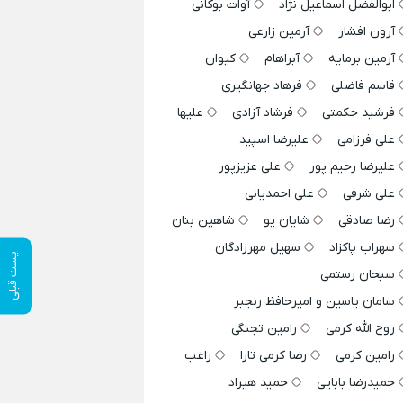
ابوالفضل اسماعیل نژاد
آوات بوکانی
آرون افشار
آرمین زارعی
آرمین برمایه
آبراهام
کیوان
قاسم فاضلی
فرهاد جهانگیری
فرشید حکمتی
فرشاد آزادی
علیها
علی فرزامی
علیرضا اسپید
علیرضا رحیم پور
علی عزیزپور
علی شرفی
علی احمدیانی
رضا صادقی
شایان یو
شاهین بنان
سهراب پاکزاد
سهیل مهرزادگان
پست قبلی
سبحان رستمی
سامان یاسین و امیرحافظ رنجبر
روح الله کرمی
رامین تجنگی
رامین کرمی
رضا کرمی تارا
راغب
حمیدرضا بابایی
حمید هیراد