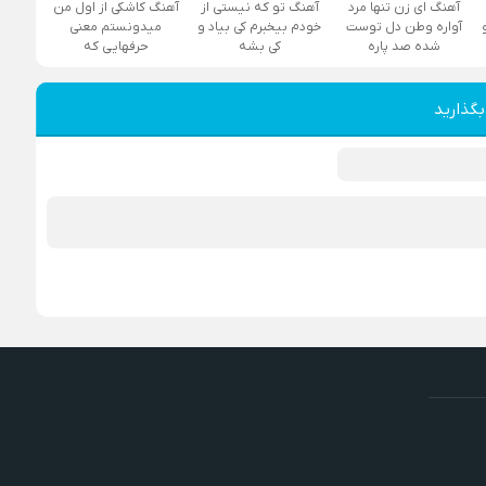
آهنگ ای زن تنها مرد
آهنگ تو که نیستی از
آهنگ کاشکی از اول من
آواره وطن دل توست
خودم بیخبرم کی بیاد و
میدونستم معنی
شده صد پاره
کی بشه
حرفهایی که
بگذارید