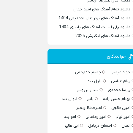
دکلمه های علیرضا آریانفر
دانلود تمام آهنگ های امید جهان
دانلود آهنگ های برتر علی احمدیانی 1404
دانلود پلی لیست آهنگ های پاییزی 1404
دانلود آهنگ های انگیزشی 2025
خوانندگان
جواد عباسی
جاسم خدارحمی
پیام عباسی
پازل بند
پارسا محمدی
بیدل برزویی
بهنام حسن زاده
بابی
ایوان بند
امین فالجی
امیرحافظ رنجبر
امیر لیام
امیر رمضانی
امو بند
الجان
احسان دریادل
ابی عالی