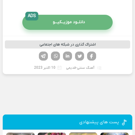
ADS
دانلــود موزیــکیـــو
اشتراک گذاری در شبکه های اجتماعی
فیسوک
تویتر
لینکدین
واتساپ
تلگرام
آهنگ سنتی-قدیمی
10 اکتبر 2023
پست های پیشنهادی