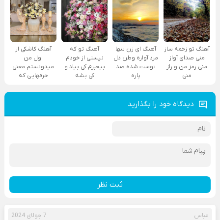
آهنگ تو زخمه ساز
آهنگ ای زن تنها
آهنگ تو که
آهنگ کاشکی از
منی صدای آواز
مرد آواره وطن دل
نیستی از خودم
اول من
منی رمز من و راز
توست شده صد
بیخبرم کی بیاد و
میدونستم معنی
منی
پاره
کی بشه
حرفهایی که
دیدگاه خود را بگذارید
ثبت نظر
عباس
7 جولای 2024