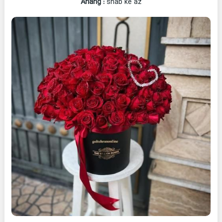
Ahang
:
shab ke az