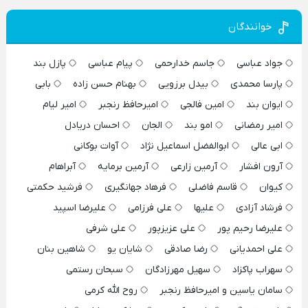
خوانندگان
جواد عباسی
جاسم خدارحمی
پیام عباسی
پازل بند
پارسا محمدی
بیدل برزویی
بهنام حسن زاده
بابی
ایوان بند
امین فالجی
امیرحافظ رنجبر
امیر لیام
امیر رمضانی
امو بند
الجان
احسان دریادل
ابی عالی
ابوالفضل اسماعیل نژاد
آوات بوکانی
آرون افشار
آرمین زارعی
آرمین برمایه
آبراهام
کیوان
قاسم فاضلی
فرهاد جهانگیری
فرشید حکمتی
فرشاد آزادی
علیها
علی فرزامی
علیرضا اسپید
علیرضا رحیم پور
علی عزیزپور
علی شرفی
علی احمدیانی
رضا صادقی
شایان یو
شاهین بنان
سهراب پاکزاد
سهیل مهرزادگان
سبحان رستمی
سامان یاسین و امیرحافظ رنجبر
روح الله کرمی