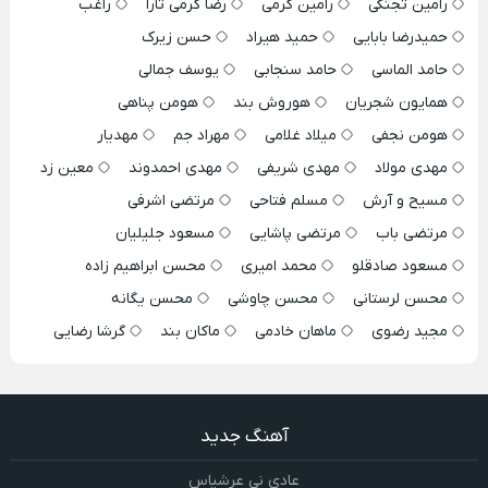
رامین تجنگی
رامین کرمی
رضا کرمی تارا
راغب
حمیدرضا بابایی
حمید هیراد
حسن زیرک
حامد الماسی
حامد سنجابی
یوسف جمالی
همایون شجریان
هوروش بند
هومن پناهی
هومن نجفی
میلاد غلامی
مهراد جم
مهدیار
مهدی مولاد
مهدی شریفی
مهدی احمدوند
معین زد
مسیح و آرش
مسلم فتاحی
مرتضی اشرفی
مرتضی باب
مرتضی پاشایی
مسعود جلیلیان
مسعود صادقلو
محمد امیری
محسن ابراهیم زاده
محسن لرستانی
محسن چاوشی
محسن یگانه
مجید رضوی
ماهان خادمی
ماکان بند
گرشا رضایی
آهنگ جدید
عادی نی عرشیاس