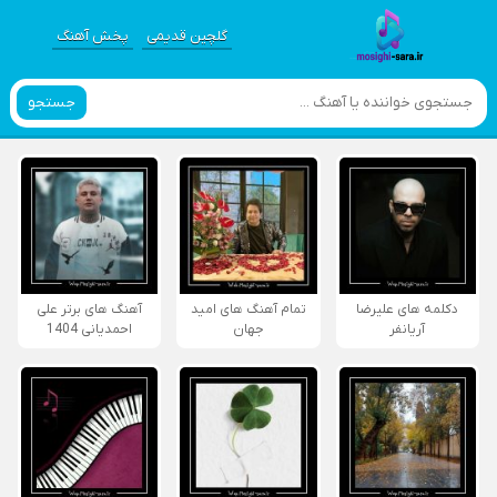
گلچین قدیمی
پخش آهنگ
جستجو
دکلمه های علیرضا
تمام آهنگ های امید
آهنگ های برتر علی
آریانفر
جهان
احمدیانی 1404