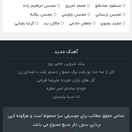
مسعود صادقلو
محمد امیری
محسن ابراهیم زاده
محسن لرستانی
محسن چاوشی
محسن یگانه
مجید رضوی
ماهان خادمی
ماکان بند
گرشا رضایی
آهنگ جدید
پتک شروین حاجی پور
گل از مه جدا بو رفت برگ شمع ز دستم رفت با صدای زن
گل های باران خورده علیرضا قربانی
خودم ساختم امیر مقاره
ادا سینا پارسیان
تمامی حقوق مطالب برای موسیقی سرا محفوظ است و هرگونه کپی
برداری بدون ذکر منبع ممنوع می باشد.