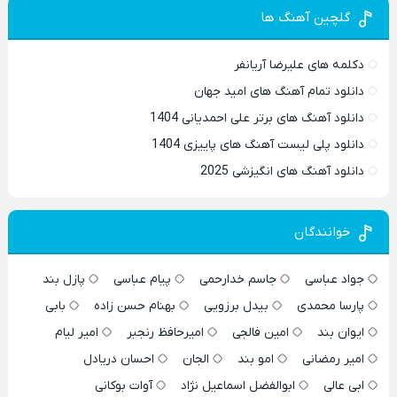
گلچین آهنگ ها
دکلمه های علیرضا آریانفر
دانلود تمام آهنگ های امید جهان
دانلود آهنگ های برتر علی احمدیانی 1404
دانلود پلی لیست آهنگ های پاییزی 1404
دانلود آهنگ های انگیزشی 2025
خوانندگان
جواد عباسی
جاسم خدارحمی
پیام عباسی
پازل بند
پارسا محمدی
بیدل برزویی
بهنام حسن زاده
بابی
ایوان بند
امین فالجی
امیرحافظ رنجبر
امیر لیام
امیر رمضانی
امو بند
الجان
احسان دریادل
ابی عالی
ابوالفضل اسماعیل نژاد
آوات بوکانی