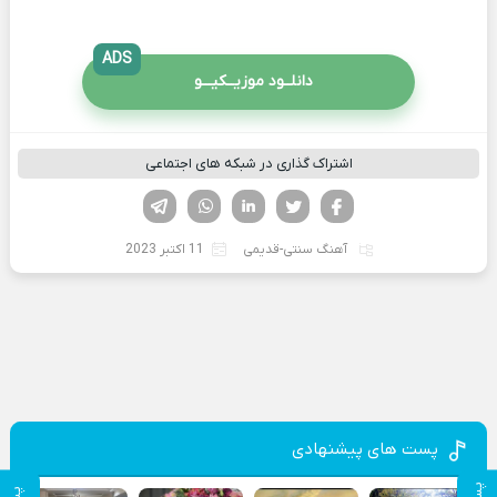
ADS
دانلــود موزیــکیـــو
اشتراک گذاری در شبکه های اجتماعی
فیسوک
تویتر
لینکدین
واتساپ
تلگرام
آهنگ سنتی-قدیمی
11 اکتبر 2023
پست های پیشنهادی