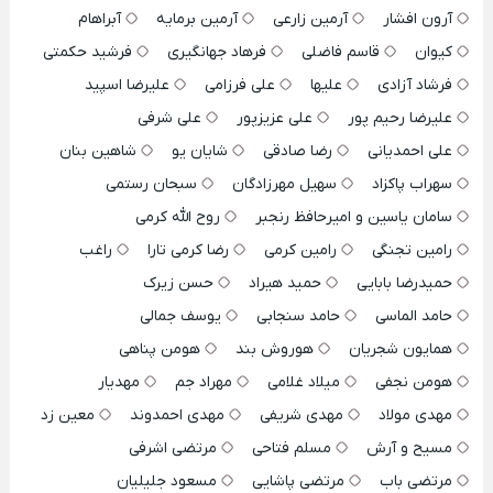
آرون افشار
آرمین زارعی
آرمین برمایه
آبراهام
کیوان
قاسم فاضلی
فرهاد جهانگیری
فرشید حکمتی
فرشاد آزادی
علیها
علی فرزامی
علیرضا اسپید
علیرضا رحیم پور
علی عزیزپور
علی شرفی
علی احمدیانی
رضا صادقی
شایان یو
شاهین بنان
سهراب پاکزاد
سهیل مهرزادگان
سبحان رستمی
سامان یاسین و امیرحافظ رنجبر
روح الله کرمی
رامین تجنگی
رامین کرمی
رضا کرمی تارا
راغب
حمیدرضا بابایی
حمید هیراد
حسن زیرک
حامد الماسی
حامد سنجابی
یوسف جمالی
همایون شجریان
هوروش بند
هومن پناهی
هومن نجفی
میلاد غلامی
مهراد جم
مهدیار
مهدی مولاد
مهدی شریفی
مهدی احمدوند
معین زد
مسیح و آرش
مسلم فتاحی
مرتضی اشرفی
مرتضی باب
مرتضی پاشایی
مسعود جلیلیان