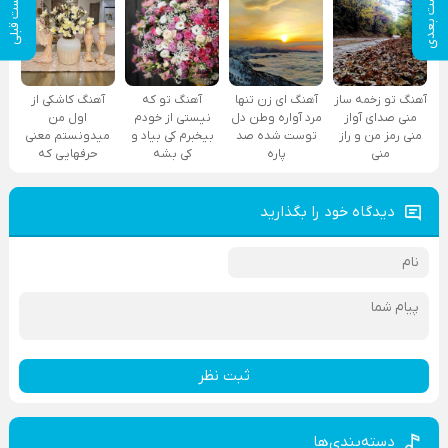
پست بعدی
پست قبلی
آهنگ تو زخمه ساز
آهنگ ای زن تنها
آهنگ تو که
آهنگ کاشکی از
منی صدای آواز
مرد آواره وطن دل
نیستی از خودم
اول من
منی رمز من و راز
توست شده صد
بیخبرم کی بیاد و
میدونستم معنی
منی
پاره
کی بشه
حرفهایی که
دیدگاه خود را بگذارید
ثبت نظر
دسته‌بندی‌ها