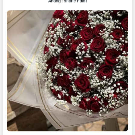
Ahang
:
shane haiat