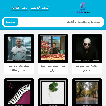
گلچین قدیمی
پخش آهنگ
جستجو
دکلمه های علیرضا
تمام آهنگ های امید
آهنگ های برتر علی
آریانفر
جهان
احمدیانی 1404