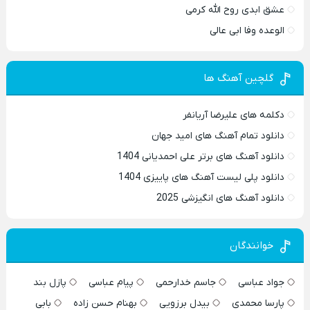
عشق ابدی روح الله کرمی
الوعده وفا ابی عالی
گلچین آهنگ ها
دکلمه های علیرضا آریانفر
دانلود تمام آهنگ های امید جهان
دانلود آهنگ های برتر علی احمدیانی 1404
دانلود پلی لیست آهنگ های پاییزی 1404
دانلود آهنگ های انگیزشی 2025
خوانندگان
جواد عباسی
جاسم خدارحمی
پیام عباسی
پازل بند
پارسا محمدی
بیدل برزویی
بهنام حسن زاده
بابی