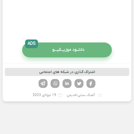
ADS
دانلــود موزیــکیـــو
اشتراک گذاری در شبکه های اجتماعی
فیسوک
تویتر
لینکدین
واتساپ
تلگرام
آهنگ سنتی-قدیمی
19 جولای 2023