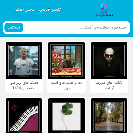
گلچین قدیمی
پخش آهنگ
جستجو
دکلمه های علیرضا
تمام آهنگ های امید
آهنگ های برتر علی
آریانفر
جهان
احمدیانی 1404