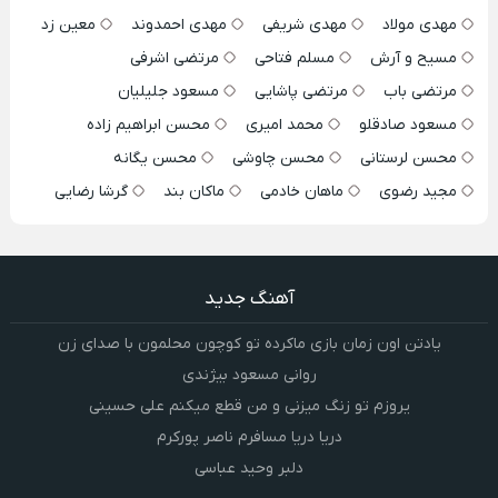
مهدی مولاد
مهدی شریفی
مهدی احمدوند
معین زد
مسیح و آرش
مسلم فتاحی
مرتضی اشرفی
مرتضی باب
مرتضی پاشایی
مسعود جلیلیان
مسعود صادقلو
محمد امیری
محسن ابراهیم زاده
محسن لرستانی
محسن چاوشی
محسن یگانه
مجید رضوی
ماهان خادمی
ماکان بند
گرشا رضایی
آهنگ جدید
یادتن اون زمان بازی ماکرده تو کوچون محلمون با صدای زن
روانی مسعود بیژندی
یروزم تو زنگ میزنی و من قطع میکنم علی حسینی
دریا دریا مسافرم ناصر پورکرم
دلبر وحید عباسی