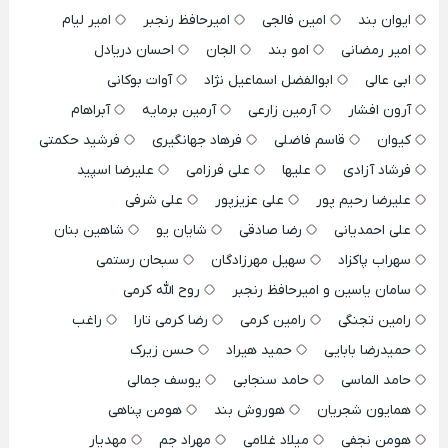
ایوان بند
امین فالجی
امیرحافظ رنجبر
امیر لیام
امیر رمضانی
امو بند
الجان
احسان دریادل
ابی عالی
ابوالفضل اسماعیل نژاد
آوات بوکانی
آرون افشار
آرمین زارعی
آرمین برمایه
آبراهام
کیوان
قاسم فاضلی
فرهاد جهانگیری
فرشید حکمتی
فرشاد آزادی
علیها
علی فرزامی
علیرضا اسپید
علیرضا رحیم پور
علی عزیزپور
علی شرفی
علی احمدیانی
رضا صادقی
شایان یو
شاهین بنان
سهراب پاکزاد
سهیل مهرزادگان
سبحان رستمی
سامان یاسین و امیرحافظ رنجبر
روح الله کرمی
رامین تجنگی
رامین کرمی
رضا کرمی تارا
راغب
حمیدرضا بابایی
حمید هیراد
حسن زیرک
حامد الماسی
حامد سنجابی
یوسف جمالی
همایون شجریان
هوروش بند
هومن پناهی
هومن نجفی
میلاد غلامی
مهراد جم
مهدیار