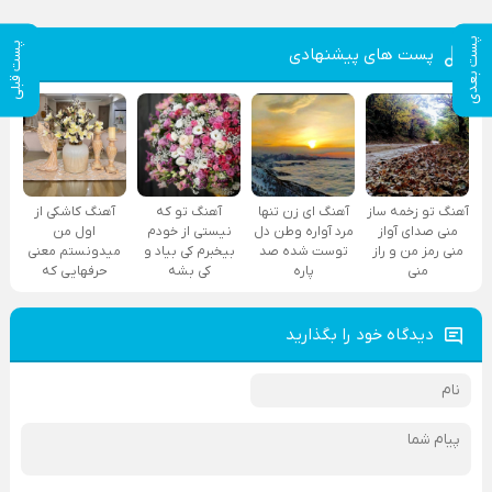
پست بعدی
پست قبلی
پست های پیشنهادی
آهنگ تو زخمه ساز
آهنگ ای زن تنها
آهنگ تو که
آهنگ کاشکی از
منی صدای آواز
مرد آواره وطن دل
نیستی از خودم
اول من
منی رمز من و راز
توست شده صد
بیخبرم کی بیاد و
میدونستم معنی
منی
پاره
کی بشه
حرفهایی که
دیدگاه خود را بگذارید