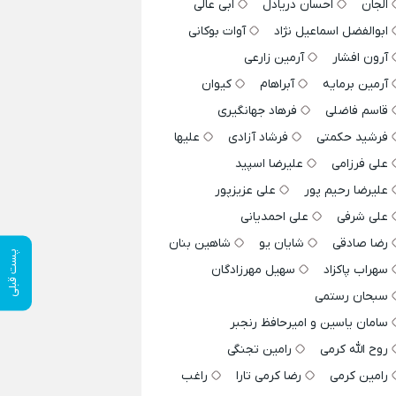
الجان
احسان دریادل
ابی عالی
ابوالفضل اسماعیل نژاد
آوات بوکانی
آرون افشار
آرمین زارعی
آرمین برمایه
آبراهام
کیوان
قاسم فاضلی
فرهاد جهانگیری
فرشید حکمتی
فرشاد آزادی
علیها
علی فرزامی
علیرضا اسپید
علیرضا رحیم پور
علی عزیزپور
علی شرفی
علی احمدیانی
رضا صادقی
شایان یو
شاهین بنان
پست قبلی
سهراب پاکزاد
سهیل مهرزادگان
سبحان رستمی
سامان یاسین و امیرحافظ رنجبر
روح الله کرمی
رامین تجنگی
رامین کرمی
رضا کرمی تارا
راغب