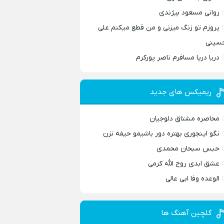
روانی مسعود بیژندی
یروزم تو زنگ میزنی و من قطع میکنم علی
سینی
دریا دریا مسافرم ناصر پورکرم
ریمیکس های جدید
محاصره مشتاق دلوجیان
نگو اینجوری بهتره دور باشیمو حیفه نزن
حبس سبحان محمدی
عشق ابدی روح الله کرمی
الوعده وفا ابی عالی
گلچین آهنگ ها