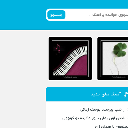
جستجو
آهنگ های جدید
از شب بپرسید یوسف زمانی
یادتن اون زمان بازی ماکرده تو کوچون
حلمون با صدای زن