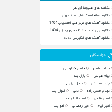
دکلمه های علیرضا آریانفر
دانلود تمام آهنگ های امید جهان
دانلود آهنگ های برتر علی احمدیانی 1404
دانلود پلی لیست آهنگ های پاییزی 1404
دانلود آهنگ های انگیزشی 2025
خوانندگان
جواد عباسی
جاسم خدارحمی
پیام عباسی
پازل بند
پارسا محمدی
بیدل برزویی
بهنام حسن زاده
بابی
ایوان بند
امین فالجی
امیرحافظ رنجبر
امیر لیام
امیر رمضانی
امو بند