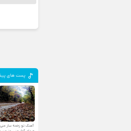
پست های پیش
آهنگ تو زخمه ساز منی
صدای آواز منی رمز من و