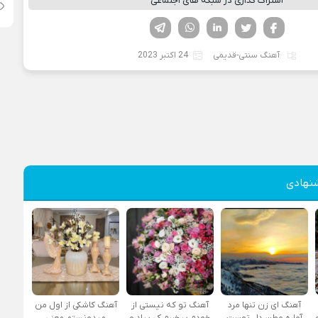
اشتراک گذاری در شبکه های اجتماعی
فیسوک
تویتر
لینکدین
واتساپ
تلگرام
آهنگ سنتی-قدیمی
24 اکتبر 2023
نهادی
آهنگ ای زن تنها مرد
آهنگ تو که نیستی از
آهنگ کاشکی از اول من
آواره وطن دل توست
خودم بیخبرم کی بیاد و
میدونستم معنی