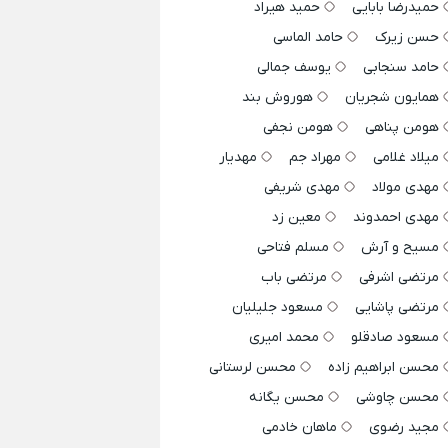
حمیدرضا بابایی
حمید هیراد
حسن زیرک
حامد الماسی
حامد سنجابی
یوسف جمالی
همایون شجریان
هوروش بند
هومن پناهی
هومن نجفی
میلاد غلامی
مهراد جم
مهدیار
مهدی مولاد
مهدی شریفی
مهدی احمدوند
معین زد
مسیح و آرش
مسلم فتاحی
مرتضی اشرفی
مرتضی باب
مرتضی پاشایی
مسعود جلیلیان
مسعود صادقلو
محمد امیری
محسن ابراهیم زاده
محسن لرستانی
محسن چاوشی
محسن یگانه
مجید رضوی
ماهان خادمی