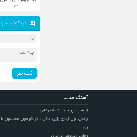
راز منی
دیدگاه خود را 
ثبت نظر
آهنگ جدید
از شب بپرسید یوسف زمانی
یادتن اون زمان بازی ماکرده تو کوچون محلمون با
زن
روانی مسعود بیژندی