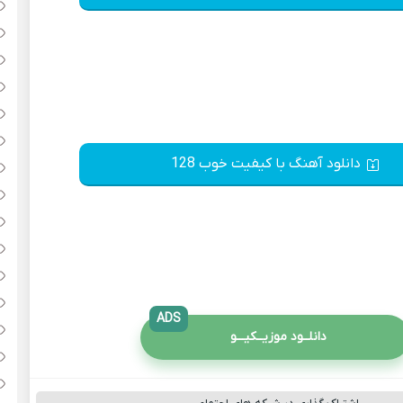
دانلود آهنگ با کیفیت خوب 128
ADS
دانلــود موزیــکیـــو