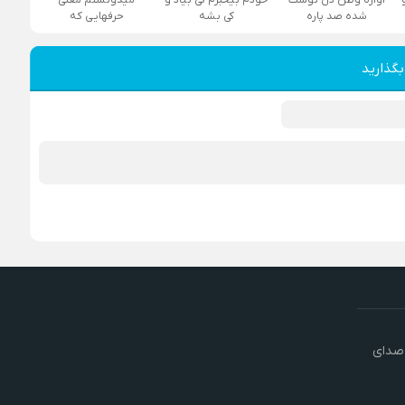
شده صد پاره
کی بشه
حرفهایی که
بگذارید
 صدای