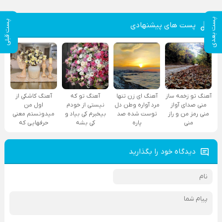
پست بعدی
پست قبلی
پست های پیشنهادی
آهنگ تو زخمه ساز
آهنگ ای زن تنها
آهنگ تو که
آهنگ کاشکی از
منی صدای آواز
مرد آواره وطن دل
نیستی از خودم
اول من
منی رمز من و راز
توست شده صد
بیخبرم کی بیاد و
میدونستم معنی
منی
پاره
کی بشه
حرفهایی که
دیدگاه خود را بگذارید