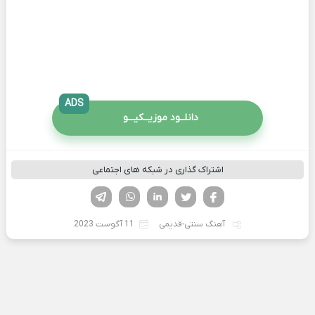
ADS
دانلــود موزیــکیـــو
اشتراک گذاری در شبکه های اجتماعی
فیسوک
تویتر
لینکدین
واتساپ
تلگرام
آهنگ سنتی-قدیمی
11 آگوست 2023