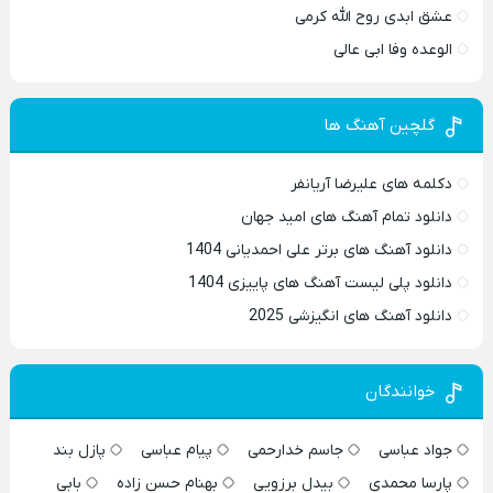
عشق ابدی روح الله کرمی
الوعده وفا ابی عالی
گلچین آهنگ ها
دکلمه های علیرضا آریانفر
دانلود تمام آهنگ های امید جهان
دانلود آهنگ های برتر علی احمدیانی 1404
دانلود پلی لیست آهنگ های پاییزی 1404
دانلود آهنگ های انگیزشی 2025
خوانندگان
جواد عباسی
جاسم خدارحمی
پیام عباسی
پازل بند
پارسا محمدی
بیدل برزویی
بهنام حسن زاده
بابی