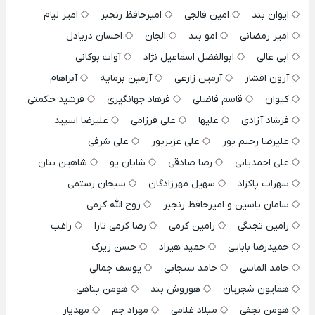
ایوان بند
امین فالجی
امیرحافظ رنجبر
امیر لیام
امیر رمضانی
امو بند
الجان
احسان دریادل
ابی عالی
ابوالفضل اسماعیل نژاد
آوات بوکانی
آرون افشار
آرمین زارعی
آرمین برمایه
آبراهام
کیوان
قاسم فاضلی
فرهاد جهانگیری
فرشید حکمتی
فرشاد آزادی
علیها
علی فرزامی
علیرضا اسپید
علیرضا رحیم پور
علی عزیزپور
علی شرفی
علی احمدیانی
رضا صادقی
شایان یو
شاهین بنان
سهراب پاکزاد
سهیل مهرزادگان
سبحان رستمی
سامان یاسین و امیرحافظ رنجبر
روح الله کرمی
رامین تجنگی
رامین کرمی
رضا کرمی تارا
راغب
حمیدرضا بابایی
حمید هیراد
حسن زیرک
حامد الماسی
حامد سنجابی
یوسف جمالی
همایون شجریان
هوروش بند
هومن پناهی
هومن نجفی
میلاد غلامی
مهراد جم
مهدیار