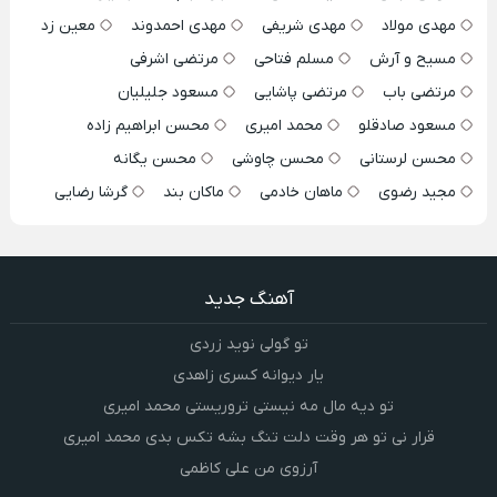
مهدی مولاد
مهدی شریفی
مهدی احمدوند
معین زد
مسیح و آرش
مسلم فتاحی
مرتضی اشرفی
مرتضی باب
مرتضی پاشایی
مسعود جلیلیان
مسعود صادقلو
محمد امیری
محسن ابراهیم زاده
محسن لرستانی
محسن چاوشی
محسن یگانه
مجید رضوی
ماهان خادمی
ماکان بند
گرشا رضایی
آهنگ جدید
تو گولی نوید زردی
یار دیوانه کسری زاهدی
تو دیه مال مه نیستی تروریستی محمد امیری
قرار نی تو هر وقت دلت تنگ بشه تکس بدی محمد امیری
آرزوی من علی کاظمی