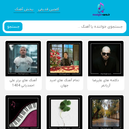
گلچین قدیمی
پخش آهنگ
جستجو
دکلمه های علیرضا
تمام آهنگ های امید
آهنگ های برتر علی
آریانفر
جهان
احمدیانی 1404