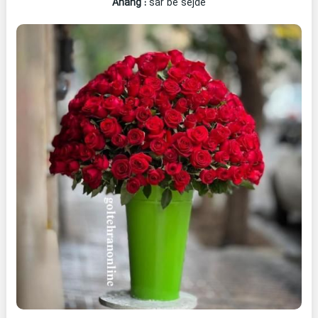
Ahang
:
sar be sejde