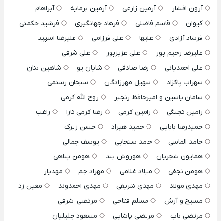
آرون افشار
آرمین زارعی
آرمین برمایه
آبراهام
کیوان
قاسم فاضلی
فرهاد جهانگیری
فرشید حکمتی
فرشاد آزادی
علیها
علی فرزامی
علیرضا اسپید
علیرضا رحیم پور
علی عزیزپور
علی شرفی
علی احمدیانی
رضا صادقی
شایان یو
شاهین بنان
سهراب پاکزاد
سهیل مهرزادگان
سبحان رستمی
سامان یاسین و امیرحافظ رنجبر
روح الله کرمی
رامین تجنگی
رامین کرمی
رضا کرمی تارا
راغب
حمیدرضا بابایی
حمید هیراد
حسن زیرک
حامد الماسی
حامد سنجابی
یوسف جمالی
همایون شجریان
هوروش بند
هومن پناهی
هومن نجفی
میلاد غلامی
مهراد جم
مهدیار
مهدی مولاد
مهدی شریفی
مهدی احمدوند
معین زد
مسیح و آرش
مسلم فتاحی
مرتضی اشرفی
مرتضی باب
مرتضی پاشایی
مسعود جلیلیان