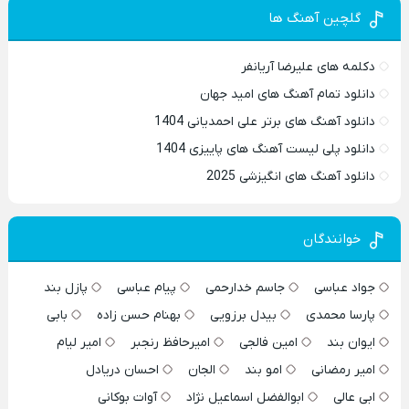
گلچین آهنگ ها
دکلمه های علیرضا آریانفر
دانلود تمام آهنگ های امید جهان
دانلود آهنگ های برتر علی احمدیانی 1404
دانلود پلی لیست آهنگ های پاییزی 1404
دانلود آهنگ های انگیزشی 2025
خوانندگان
جواد عباسی
جاسم خدارحمی
پیام عباسی
پازل بند
پارسا محمدی
بیدل برزویی
بهنام حسن زاده
بابی
ایوان بند
امین فالجی
امیرحافظ رنجبر
امیر لیام
امیر رمضانی
امو بند
الجان
احسان دریادل
ابی عالی
ابوالفضل اسماعیل نژاد
آوات بوکانی