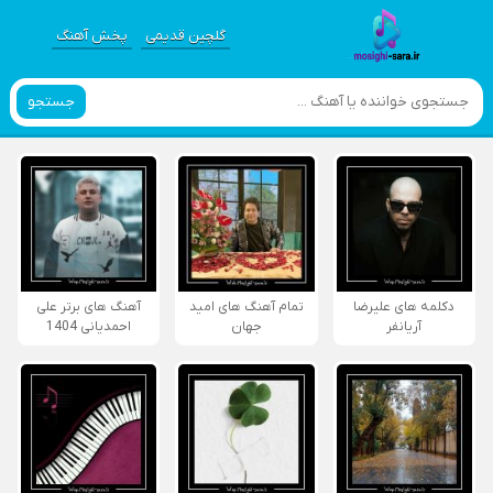
گلچین قدیمی
پخش آهنگ
جستجو
دکلمه های علیرضا
تمام آهنگ های امید
آهنگ های برتر علی
آریانفر
جهان
احمدیانی 1404