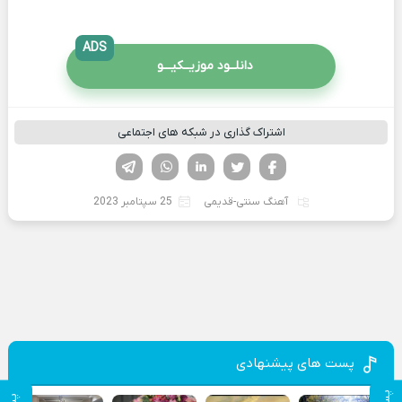
ADS
دانلــود موزیــکیـــو
اشتراک گذاری در شبکه های اجتماعی
فیسوک
تویتر
لینکدین
واتساپ
تلگرام
آهنگ سنتی-قدیمی
25 سپتامبر 2023
پست های پیشنهادی