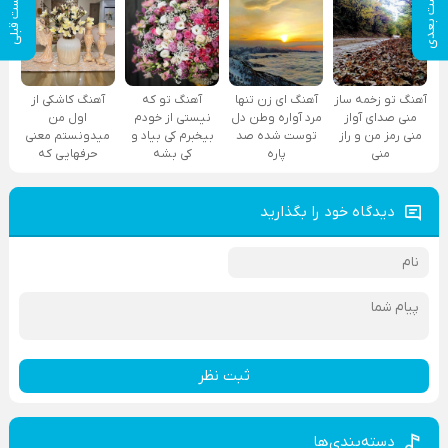
پست بعدی
پست قبلی
آهنگ تو زخمه ساز
آهنگ ای زن تنها
آهنگ تو که
آهنگ کاشکی از
منی صدای آواز
مرد آواره وطن دل
نیستی از خودم
اول من
منی رمز من و راز
توست شده صد
بیخبرم کی بیاد و
میدونستم معنی
منی
پاره
کی بشه
حرفهایی که
دیدگاه خود را بگذارید
ثبت نظر
دسته‌بندی‌ها