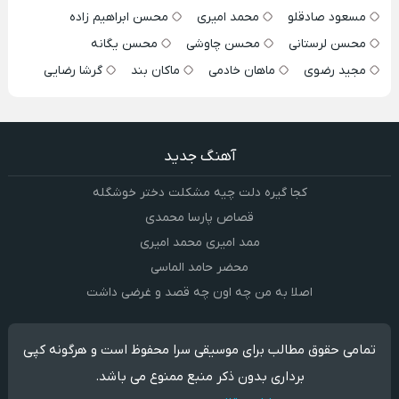
مسعود صادقلو
محمد امیری
محسن ابراهیم زاده
محسن لرستانی
محسن چاوشی
محسن یگانه
مجید رضوی
ماهان خادمی
ماکان بند
گرشا رضایی
آهنگ جدید
کجا گیره دلت چیه مشکلت دختر خوشگله
قصاص پارسا محمدی
ممد امیری محمد امیری
محضر حامد الماسی
اصلا به من چه اون چه قصد و غرضی داشت
تمامی حقوق مطالب برای موسیقی سرا محفوظ است و هرگونه کپی
برداری بدون ذکر منبع ممنوع می باشد.