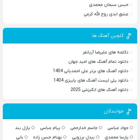
حبس سبحان محمدی
عشق ابدی روح الله کرمی
گلچین آهنگ ها
دکلمه های علیرضا آریانفر
دانلود تمام آهنگ های امید جهان
دانلود آهنگ های برتر علی احمدیانی 1404
دانلود پلی لیست آهنگ های پاییزی 1404
دانلود آهنگ های انگیزشی 2025
خوانندگان
جواد عباسی
جاسم خدارحمی
پیام عباسی
پازل بند
پارسا محمدی
بیدل برزویی
بهنام حسن زاده
بابی