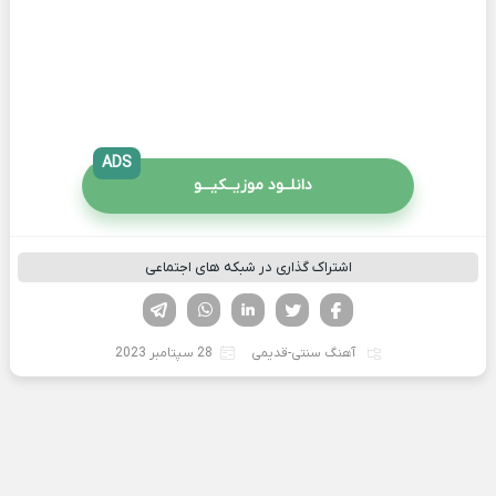
ADS
دانلــود موزیــکیـــو
اشتراک گذاری در شبکه های اجتماعی
فیسوک
تویتر
لینکدین
واتساپ
تلگرام
آهنگ سنتی-قدیمی
28 سپتامبر 2023