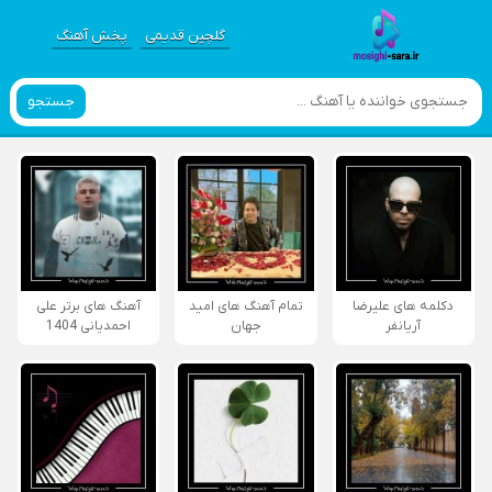
گلچین قدیمی
پخش آهنگ
جستجو
دکلمه های علیرضا
تمام آهنگ های امید
آهنگ های برتر علی
آریانفر
جهان
احمدیانی 1404