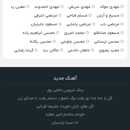
مهدی مولاد
مهدی شریفی
مهدی احمدوند
معین زد
مسیح و آرش
مسلم فتاحی
مرتضی اشرفی
مرتضی باب
مرتضی پاشایی
مسعود جلیلیان
مسعود صادقلو
محمد امیری
محسن ابراهیم زاده
محسن لرستانی
محسن چاوشی
محسن یگانه
مجید رضوی
ماهان خادمی
ماکان بند
گرشا رضایی
آهنگ جدید
پتک شروین حاجی پور
گل از مه جدا بو رفت برگ شمع ز دستم رفت با صدای زن
گل های باران خورده علیرضا قربانی
خودم ساختم امیر مقاره
ادا سینا پارسیان