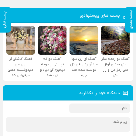
پست بعدی
پست قبلی
پست های پیشنهادی
آهنگ تو زخمه ساز
آهنگ ای زن تنها
آهنگ تو که
آهنگ کاشکی از
منی صدای آواز
مرد آواره وطن دل
نیستی از خودم
اول من
منی رمز من و راز
توست شده صد
بیخبرم کی بیاد و
میدونستم معنی
منی
پاره
کی بشه
حرفهایی که
دیدگاه خود را بگذارید