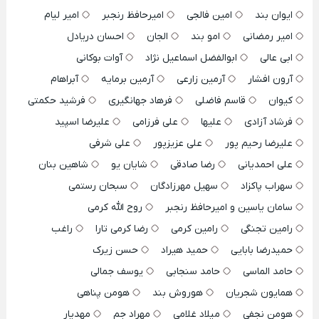
ایوان بند
امین فالجی
امیرحافظ رنجبر
امیر لیام
امیر رمضانی
امو بند
الجان
احسان دریادل
ابی عالی
ابوالفضل اسماعیل نژاد
آوات بوکانی
آرون افشار
آرمین زارعی
آرمین برمایه
آبراهام
کیوان
قاسم فاضلی
فرهاد جهانگیری
فرشید حکمتی
فرشاد آزادی
علیها
علی فرزامی
علیرضا اسپید
علیرضا رحیم پور
علی عزیزپور
علی شرفی
علی احمدیانی
رضا صادقی
شایان یو
شاهین بنان
سهراب پاکزاد
سهیل مهرزادگان
سبحان رستمی
سامان یاسین و امیرحافظ رنجبر
روح الله کرمی
رامین تجنگی
رامین کرمی
رضا کرمی تارا
راغب
حمیدرضا بابایی
حمید هیراد
حسن زیرک
حامد الماسی
حامد سنجابی
یوسف جمالی
همایون شجریان
هوروش بند
هومن پناهی
هومن نجفی
میلاد غلامی
مهراد جم
مهدیار