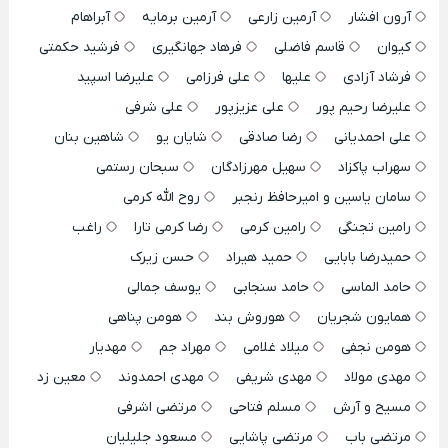
آرون افشار
آرمین زارعی
آرمین برمایه
آبراهام
کیوان
قاسم فاضلی
فرهاد جهانگیری
فرشید حکمتی
فرشاد آزادی
علیها
علی فرزامی
علیرضا اسپید
علیرضا رحیم پور
علی عزیزپور
علی شرفی
علی احمدیانی
رضا صادقی
شایان یو
شاهین بنان
سهراب پاکزاد
سهیل مهرزادگان
سبحان رستمی
سامان یاسین و امیرحافظ رنجبر
روح الله کرمی
رامین تجنگی
رامین کرمی
رضا کرمی تارا
راغب
حمیدرضا بابایی
حمید هیراد
حسن زیرک
حامد الماسی
حامد سنجابی
یوسف جمالی
همایون شجریان
هوروش بند
هومن پناهی
هومن نجفی
میلاد غلامی
مهراد جم
مهدیار
مهدی مولاد
مهدی شریفی
مهدی احمدوند
معین زد
مسیح و آرش
مسلم فتاحی
مرتضی اشرفی
مرتضی باب
مرتضی پاشایی
مسعود جلیلیان