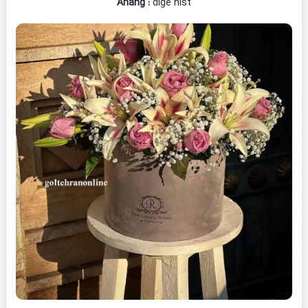
Ahang
:
dige nist