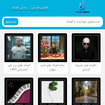
گلچین قدیمی
پخش آهنگ
جستجو
دکلمه های علیرضا
تمام آهنگ های امید
آهنگ های برتر علی
آریانفر
جهان
احمدیانی 1404