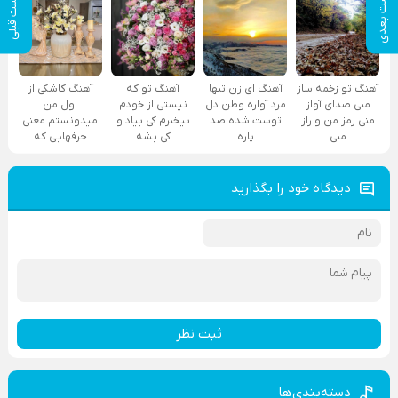
پست بعدی
پست قبلی
آهنگ تو زخمه ساز
آهنگ ای زن تنها
آهنگ تو که
آهنگ کاشکی از
منی صدای آواز
مرد آواره وطن دل
نیستی از خودم
اول من
منی رمز من و راز
توست شده صد
بیخبرم کی بیاد و
میدونستم معنی
منی
پاره
کی بشه
حرفهایی که
دیدگاه خود را بگذارید
ثبت نظر
دسته‌بندی‌ها