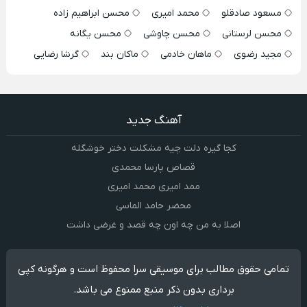
مسعود صادقلو
محمد امیری
محسن ابراهیم زاده
محسن لرستانی
محسن چاوشی
محسن یگانه
مجید رضوی
ماهان خادمی
ماکان بند
گرشا رضایی
آهنگ جدید
کجا گیره دلت چیه مشکلت دختر خوشگله
قصاص پارسا محمدی
ممد امیری محمد امیری
محضر حامد الماسی
اصلا به من چه اون چه قصد و غرضی داشت
تمامی حقوق مطالب برای موسیقی سرا محفوظ است و هرگونه کپی
برداری بدون ذکر منبع ممنوع می باشد.