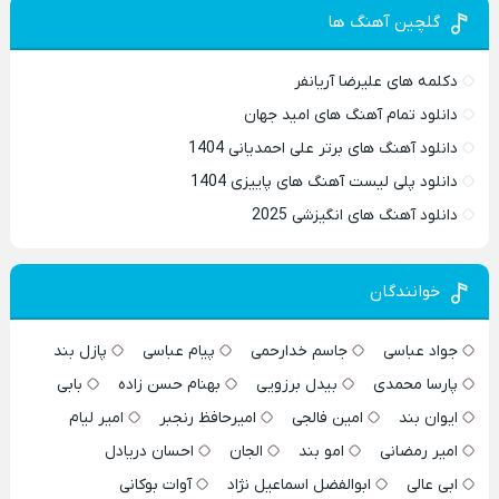
گلچین آهنگ ها
دکلمه های علیرضا آریانفر
دانلود تمام آهنگ های امید جهان
دانلود آهنگ های برتر علی احمدیانی 1404
دانلود پلی لیست آهنگ های پاییزی 1404
دانلود آهنگ های انگیزشی 2025
خوانندگان
جواد عباسی
جاسم خدارحمی
پیام عباسی
پازل بند
پارسا محمدی
بیدل برزویی
بهنام حسن زاده
بابی
ایوان بند
امین فالجی
امیرحافظ رنجبر
امیر لیام
امیر رمضانی
امو بند
الجان
احسان دریادل
ابی عالی
ابوالفضل اسماعیل نژاد
آوات بوکانی