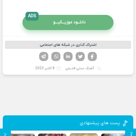
ADS
دانلــود موزیــکیـــو
اشتراک گذاری در شبکه های اجتماعی
فیسوک
تویتر
لینکدین
واتساپ
تلگرام
آهنگ سنتی-قدیمی
8 اکتبر 2023
پست های پیشنهادی