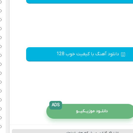
دانلود آهنگ با کیفیت خوب 128
ADS
دانلــود موزیــکیـــو