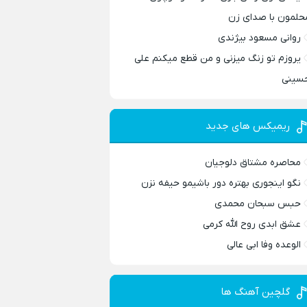
حلمون با صدای زن
روانی مسعود بیژندی
یروزم تو زنگ میزنی و من قطع میکنم علی
سینی
ریمیکس های جدید
محاصره مشتاق دلوجیان
نگو اینجوری بهتره دور باشیمو حیفه نزن
حبس سبحان محمدی
عشق ابدی روح الله کرمی
الوعده وفا ابی عالی
گلچین آهنگ ها