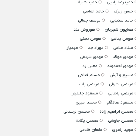
حمیدرضا بابایی
حمید هیراد
حسن زیرک
حامد الماسی
حامد سنجابی
یوسف جمالی
همایون شجریان
هوروش بند
هومن پناهی
هومن نجفی
میلاد غلامی
مهراد جم
مهدیار
مهدی مولاد
مهدی شریفی
مهدی احمدوند
معین زد
مسیح و آرش
مسلم فتاحی
مرتضی اشرفی
مرتضی باب
مرتضی پاشایی
مسعود جلیلیان
مسعود صادقلو
محمد امیری
محسن ابراهیم زاده
محسن لرستانی
محسن چاوشی
محسن یگانه
مجید رضوی
ماهان خادمی