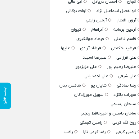
الجان
احسان دریادل
ابی عالی
ابوالفضل اسماعیل نژاد
آوات بوکانی
آرون افشار
آرمین زارعی
آرمین برمایه
آبراهام
کیوان
قاسم فاضلی
فرهاد جهانگیری
فرشید حکمتی
فرشاد آزادی
علیها
علی فرزامی
علیرضا اسپید
علیرضا رحیم پور
علی عزیزپور
علی شرفی
علی احمدیانی
رضا صادقی
شایان یو
شاهین بنان
پست قبلی
سهراب پاکزاد
سهیل مهرزادگان
سبحان رستمی
سامان یاسین و امیرحافظ رنجبر
روح الله کرمی
رامین تجنگی
رامین کرمی
رضا کرمی تارا
راغب