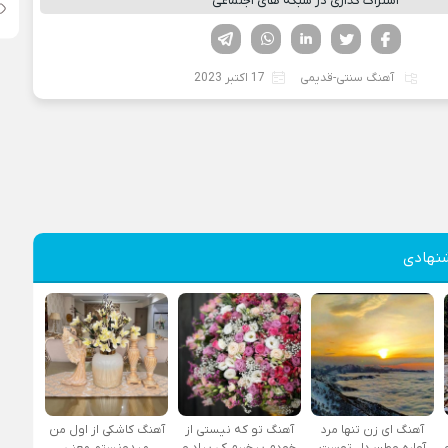
اشتراک گذاری در شبکه های اجتماعی
فیسوک
تویتر
لینکدین
واتساپ
تلگرام
آهنگ سنتی-قدیمی
17 اکتبر 2023
نهادی
آهنگ ای زن تنها مرد
آهنگ تو که نیستی از
آهنگ کاشکی از اول من
آواره وطن دل توست
خودم بیخبرم کی بیاد و
میدونستم معنی