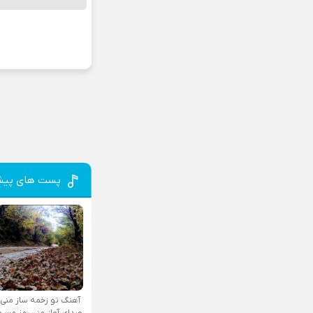
پست های پیش
آهنگ تو زخمه ساز منی
صدای آواز منی رمز من و