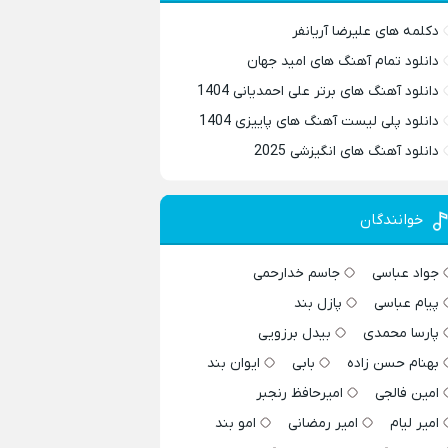
دکلمه های علیرضا آریانفر
دانلود تمام آهنگ های امید جهان
دانلود آهنگ های برتر علی احمدیانی 1404
دانلود پلی لیست آهنگ های پاییزی 1404
دانلود آهنگ های انگیزشی 2025
خوانندگان
جواد عباسی
جاسم خدارحمی
پیام عباسی
پازل بند
پارسا محمدی
بیدل برزویی
بهنام حسن زاده
بابی
ایوان بند
امین فالجی
امیرحافظ رنجبر
امیر لیام
امیر رمضانی
امو بند