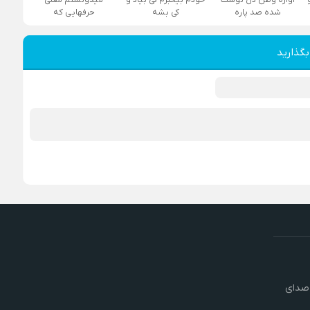
شده صد پاره
کی بشه
حرفهایی که
بگذارید
 صدای