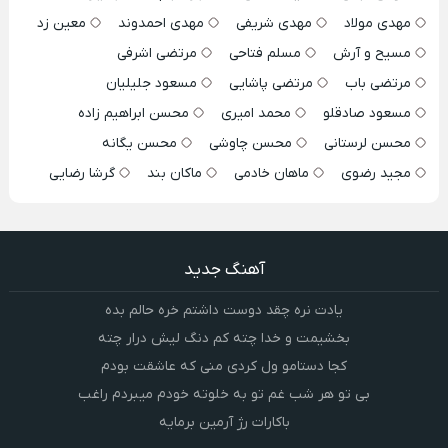
مهدی مولاد
مهدی شریفی
مهدی احمدوند
معین زد
مسیح و آرش
مسلم فتاحی
مرتضی اشرفی
مرتضی باب
مرتضی پاشایی
مسعود جلیلیان
مسعود صادقلو
محمد امیری
محسن ابراهیم زاده
محسن لرستانی
محسن چاوشی
محسن یگانه
مجید رضوی
ماهان خادمی
ماکان بند
گرشا رضایی
آهنگ جدید
یادت نره چقد دوست داشتم خره حالم بده
بخشیمت و خدا چته کم دنگ لیش درار چته
کجا دستامو ول کردی منی که عاشقت بودم
بی تو هر شب غم تو به خلوته خودم میبردم راغب
باکارات رژ آرمین برمایه