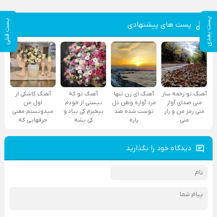
پست بعدی
پست قبلی
پست های پیشنهادی
آهنگ تو زخمه ساز
آهنگ ای زن تنها
آهنگ تو که
آهنگ کاشکی از
منی صدای آواز
مرد آواره وطن دل
نیستی از خودم
اول من
منی رمز من و راز
توست شده صد
بیخبرم کی بیاد و
میدونستم معنی
منی
پاره
کی بشه
حرفهایی که
دیدگاه خود را بگذارید