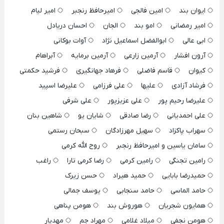
ایوان بند
امین فالجی
امیرحافظ رنجبر
امیر لیام
امیر رمضانی
امو بند
الجان
احسان دریادل
ابی عالی
ابوالفضل اسماعیل نژاد
آوات بوکانی
آرون افشار
آرمین زارعی
آرمین برمایه
آبراهام
کیوان
قاسم فاضلی
فرهاد جهانگیری
فرشید حکمتی
فرشاد آزادی
علیها
علی فرزامی
علیرضا اسپید
علیرضا رحیم پور
علی عزیزپور
علی شرفی
علی احمدیانی
رضا صادقی
شایان یو
شاهین بنان
سهراب پاکزاد
سهیل مهرزادگان
سبحان رستمی
سامان یاسین و امیرحافظ رنجبر
روح الله کرمی
رامین تجنگی
رامین کرمی
رضا کرمی تارا
راغب
حمیدرضا بابایی
حمید هیراد
حسن زیرک
حامد الماسی
حامد سنجابی
یوسف جمالی
همایون شجریان
هوروش بند
هومن پناهی
هومن نجفی
میلاد غلامی
مهراد جم
مهدیار