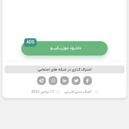
ADS
دانلــود موزیــکیـــو
اشتراک گذاری در شبکه های اجتماعی
فیسوک
تویتر
لینکدین
واتساپ
تلگرام
آهنگ سنتی-قدیمی
17 نوامبر 2023