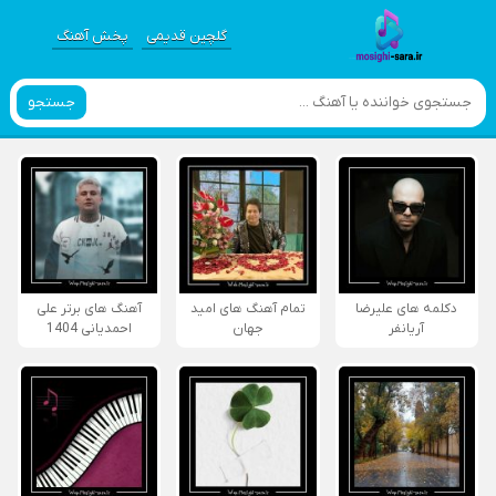
گلچین قدیمی
پخش آهنگ
جستجو
دکلمه های علیرضا
تمام آهنگ های امید
آهنگ های برتر علی
آریانفر
جهان
احمدیانی 1404