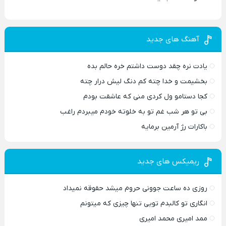
آهنگ های جدید
یادت نره چقد دوست داشتم خره حالم بده
بخشیمت و خدا چته کم دنگ لیش درار چته
کجا دستامو ول کردی منی که عاشقت بودم
بی تو هر شب غم تو به خلوته خودم میبردم راغب
باکارات رژ آرمین برمایه
ریمیکس های جدید
روزی ده ساعت جوونی حروم میشد حقوقه نمیداد
انگاری تو کالبدم تویی تنها چیزی که میتونم
ممد امیری محمد امیری