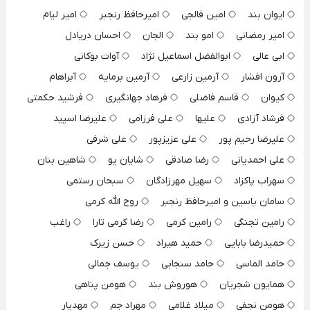
ایوان بند
امین فالجی
امیرحافظ رنجبر
امیر لیام
امیر رمضانی
امو بند
الجان
احسان دریادل
ابی عالی
ابوالفضل اسماعیل نژاد
آوات بوکانی
آرون افشار
آرمین زارعی
آرمین برمایه
آبراهام
کیوان
قاسم فاضلی
فرهاد جهانگیری
فرشید حکمتی
فرشاد آزادی
علیها
علی فرزامی
علیرضا اسپید
علیرضا رحیم پور
علی عزیزپور
علی شرفی
علی احمدیانی
رضا صادقی
شایان یو
شاهین بنان
سهراب پاکزاد
سهیل مهرزادگان
سبحان رستمی
سامان یاسین و امیرحافظ رنجبر
روح الله کرمی
رامین تجنگی
رامین کرمی
رضا کرمی تارا
راغب
حمیدرضا بابایی
حمید هیراد
حسن زیرک
حامد الماسی
حامد سنجابی
یوسف جمالی
همایون شجریان
هوروش بند
هومن پناهی
هومن نجفی
میلاد غلامی
مهراد جم
مهدیار