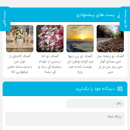
پست بعدی
پست قبلی
پست های پیشنهادی
آهنگ تو زخمه ساز
آهنگ ای زن تنها
آهنگ تو که
آهنگ کاشکی از
منی صدای آواز
مرد آواره وطن دل
نیستی از خودم
اول من
منی رمز من و راز
توست شده صد
بیخبرم کی بیاد و
میدونستم معنی
منی
پاره
کی بشه
حرفهایی که
دیدگاه خود را بگذارید