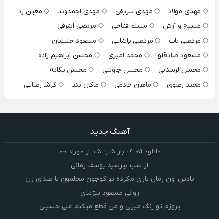
مهدی مولاد
مهدی شریفی
مهدی احمدوند
معین زد
مسیح و آرش
مسلم فتاحی
مرتضی اشرفی
مرتضی باب
مرتضی پاشایی
مسعود جلیلیان
مسعود صادقلو
محمد امیری
محسن ابراهیم زاده
محسن لرستانی
محسن چاوشی
محسن یگانه
مجید رضوی
ماهان خادمی
ماکان بند
گرشا رضایی
آهنگ جدید
دانلود آهنگ باز شب شد از مهراد جم
از شب بپرسید یوسف زمانی
یادتن اون زمان بازی ماکرده تو کوچون محلمون با صدای زن
روانی مسعود بیژندی
یروزم تو زنگ میزنی و من قطع میکنم علی حسینی