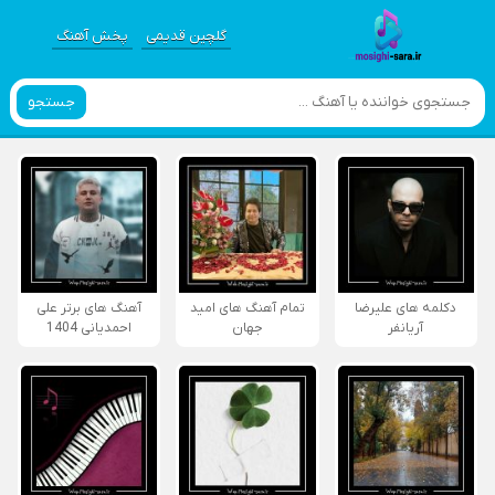
گلچین قدیمی
پخش آهنگ
جستجو
دکلمه های علیرضا
تمام آهنگ های امید
آهنگ های برتر علی
آریانفر
جهان
احمدیانی 1404