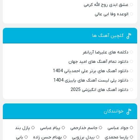
عشق ابدی روح الله کرمی
الوعده وفا ابی عالی
گلچین آهنگ ها
دکلمه های علیرضا آریانفر
دانلود تمام آهنگ های امید جهان
دانلود آهنگ های برتر علی احمدیانی 1404
دانلود پلی لیست آهنگ های پاییزی 1404
دانلود آهنگ های انگیزشی 2025
خوانندگان
جواد عباسی
جاسم خدارحمی
پیام عباسی
پازل بند
پارسا محمدی
بیدل برزویی
بهنام حسن زاده
بابی