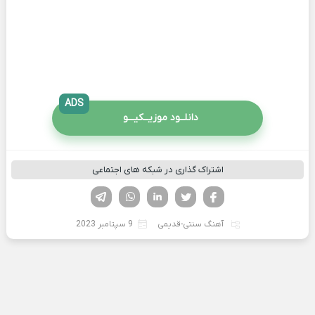
ADS
دانلــود موزیــکیـــو
اشتراک گذاری در شبکه های اجتماعی
فیسوک
تویتر
لینکدین
واتساپ
تلگرام
آهنگ سنتی-قدیمی
9 سپتامبر 2023