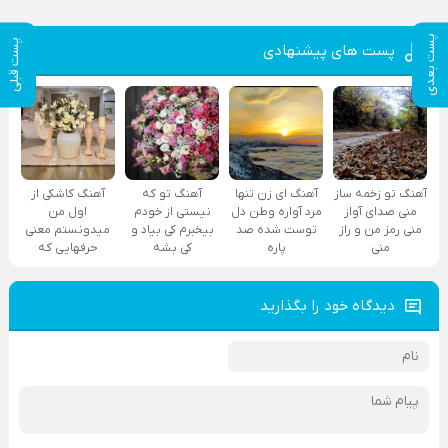
پست بعدی
پست قبلی
پست های پیشنهادی
آهنگ تو زخمه ساز
آهنگ ای زن تنها
آهنگ تو که
آهنگ کاشکی از
منی صدای آواز
مرد آواره وطن دل
نیستی از خودم
اول من
منی رمز من و راز
توست شده صد
بیخبرم کی بیاد و
میدونستم معنی
منی
پاره
کی بشه
حرفهایی که
دیدگاه خود را بگذارید