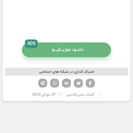
ADS
دانلــود موزیــکیـــو
اشتراک گذاری در شبکه های اجتماعی
فیسوک
تویتر
لینکدین
واتساپ
تلگرام
آهنگ سنتی-قدیمی
27 جولای 2023