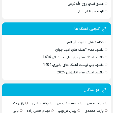
عشق ابدی روح الله کرمی
الوعده وفا ابی عالی
گلچین آهنگ ها
دکلمه های علیرضا آریانفر
دانلود تمام آهنگ های امید جهان
دانلود آهنگ های برتر علی احمدیانی 1404
دانلود پلی لیست آهنگ های پاییزی 1404
دانلود آهنگ های انگیزشی 2025
خوانندگان
جواد عباسی
جاسم خدارحمی
پیام عباسی
پازل بند
پارسا محمدی
بیدل برزویی
بهنام حسن زاده
بابی