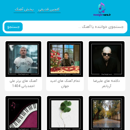
گلچین قدیمی
پخش آهنگ
جستجو
دکلمه های علیرضا
تمام آهنگ های امید
آهنگ های برتر علی
آریانفر
جهان
احمدیانی 1404