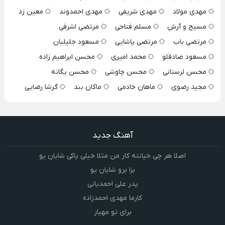
مهدی مولاد
مهدی شریفی
مهدی احمدوند
معین زد
مسیح و آرش
مسلم فتاحی
مرتضی اشرفی
مرتضی باب
مرتضی پاشایی
مسعود جلیلیان
مسعود صادقلو
محمد امیری
محسن ابراهیم زاده
محسن لرستانی
محسن چاوشی
محسن یگانه
مجید رضوی
ماهان خادمی
ماکان بند
گرشا رضایی
آهنگ جدید
اصلا هر چی خیانته کار من مثلا خیلی پاکی شایان یو
بزا برو شایان یو
پدر علی احمدیانی
کارما مهدی احمدزاده
برای تو مهیار