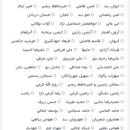
ایوان بند
امین فالجی
امیرحافظ رنجبر
امیر لیام
امیر رمضانی
امو بند
الجان
احسان دریادل
ابی عالی
ابوالفضل اسماعیل نژاد
آوات بوکانی
آرون افشار
آرمین زارعی
آرمین برمایه
آبراهام
کیوان
قاسم فاضلی
فرهاد جهانگیری
فرشید حکمتی
فرشاد آزادی
علیها
علی فرزامی
علیرضا اسپید
علیرضا رحیم پور
علی عزیزپور
علی شرفی
علی احمدیانی
رضا صادقی
شایان یو
شاهین بنان
سهراب پاکزاد
سهیل مهرزادگان
سبحان رستمی
سامان یاسین و امیرحافظ رنجبر
روح الله کرمی
رامین تجنگی
رامین کرمی
رضا کرمی تارا
راغب
حمیدرضا بابایی
حمید هیراد
حسن زیرک
حامد الماسی
حامد سنجابی
یوسف جمالی
همایون شجریان
هوروش بند
هومن پناهی
هومن نجفی
میلاد غلامی
مهراد جم
مهدیار