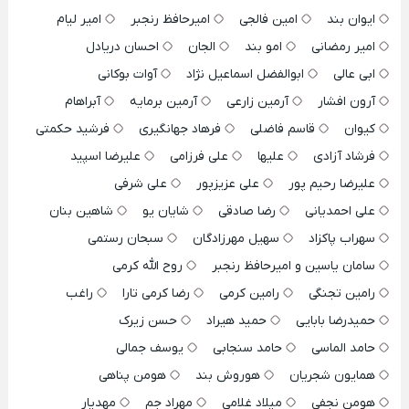
ایوان بند
امین فالجی
امیرحافظ رنجبر
امیر لیام
امیر رمضانی
امو بند
الجان
احسان دریادل
ابی عالی
ابوالفضل اسماعیل نژاد
آوات بوکانی
آرون افشار
آرمین زارعی
آرمین برمایه
آبراهام
کیوان
قاسم فاضلی
فرهاد جهانگیری
فرشید حکمتی
فرشاد آزادی
علیها
علی فرزامی
علیرضا اسپید
علیرضا رحیم پور
علی عزیزپور
علی شرفی
علی احمدیانی
رضا صادقی
شایان یو
شاهین بنان
سهراب پاکزاد
سهیل مهرزادگان
سبحان رستمی
سامان یاسین و امیرحافظ رنجبر
روح الله کرمی
رامین تجنگی
رامین کرمی
رضا کرمی تارا
راغب
حمیدرضا بابایی
حمید هیراد
حسن زیرک
حامد الماسی
حامد سنجابی
یوسف جمالی
همایون شجریان
هوروش بند
هومن پناهی
هومن نجفی
میلاد غلامی
مهراد جم
مهدیار