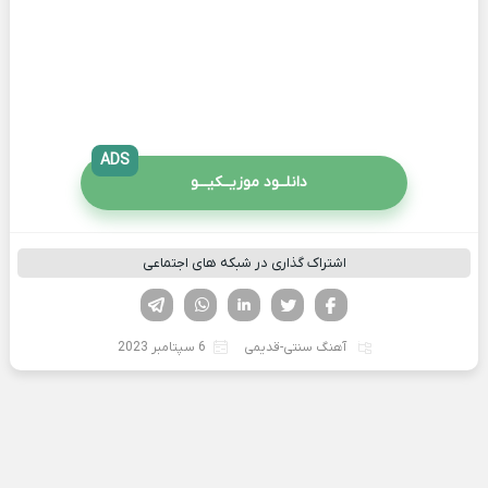
ADS
دانلــود موزیــکیـــو
اشتراک گذاری در شبکه های اجتماعی
فیسوک
تویتر
لینکدین
واتساپ
تلگرام
آهنگ سنتی-قدیمی
6 سپتامبر 2023