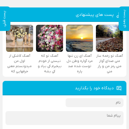
پست بعدی
پست قبلی
پست های پیشنهادی
آهنگ تو زخمه ساز
آهنگ ای زن تنها
آهنگ تو که
آهنگ کاشکی از
منی صدای آواز
مرد آواره وطن دل
نیستی از خودم
اول من
منی رمز من و راز
توست شده صد
بیخبرم کی بیاد و
میدونستم معنی
منی
پاره
کی بشه
حرفهایی که
دیدگاه خود را بگذارید