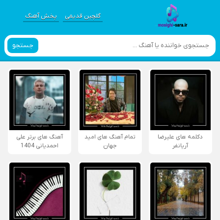
گلچین قدیمی
پخش آهنگ
جستجو
دکلمه های علیرضا
تمام آهنگ های امید
آهنگ های برتر علی
آریانفر
جهان
احمدیانی 1404