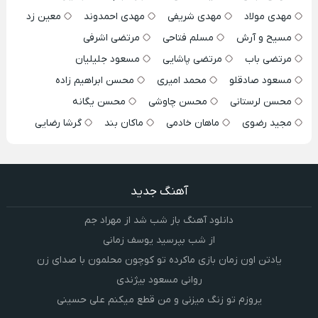
مهدی مولاد
مهدی شریفی
مهدی احمدوند
معین زد
مسیح و آرش
مسلم فتاحی
مرتضی اشرفی
مرتضی باب
مرتضی پاشایی
مسعود جلیلیان
مسعود صادقلو
محمد امیری
محسن ابراهیم زاده
محسن لرستانی
محسن چاوشی
محسن یگانه
مجید رضوی
ماهان خادمی
ماکان بند
گرشا رضایی
آهنگ جدید
دانلود آهنگ باز شب شد از مهراد جم
از شب بپرسید یوسف زمانی
یادتن اون زمان بازی ماکرده تو کوچون محلمون با صدای زن
روانی مسعود بیژندی
یروزم تو زنگ میزنی و من قطع میکنم علی حسینی