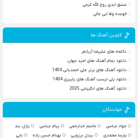
عشق ابدی روح الله کرمی
الوعده وفا ابی عالی
گلچین آهنگ ها
دکلمه های علیرضا آریانفر
دانلود تمام آهنگ های امید جهان
دانلود آهنگ های برتر علی احمدیانی 1404
دانلود پلی لیست آهنگ های پاییزی 1404
دانلود آهنگ های انگیزشی 2025
خوانندگان
جواد عباسی
جاسم خدارحمی
پیام عباسی
پازل بند
پارسا محمدی
بیدل برزویی
بهنام حسن زاده
بابی